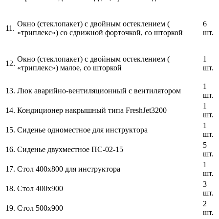
Окно (стеклопакет) с двойным остеклением (
6
11.
«триплекс») со сдвижной форточкой, со шторкой
шт.
Окно (стеклопакет) с двойным остеклением (
1
12.
«триплекс») малое, со шторкой
шт.
1
13.
Люк аварийно-вентиляционный с вентилятором
шт.
1
14.
Кондиционер накрышный типа FreshJet3200
шт.
1
15.
Сиденье одноместное для инструктора
шт.
5
16.
Сиденье двухместное ПС-02-15
шт.
1
17.
Стол 400х800 для инструктора
шт.
3
18.
Стол 400х900
шт.
2
19.
Стол 500х900
шт.