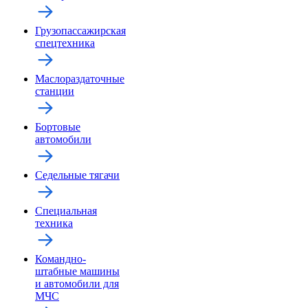
Грузопассажирская
спецтехника
Маслораздаточные
станции
Бортовые
автомобили
Седельные тягачи
Специальная
техника
Командно-
штабные машины
и автомобили для
МЧС