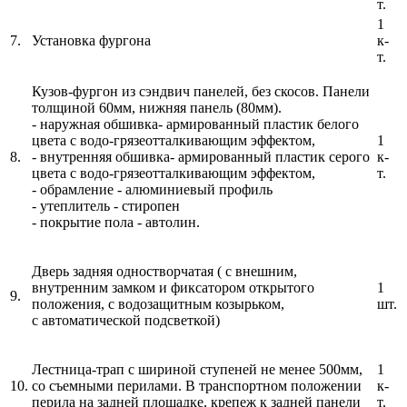
т.
1
7.
Установка фургона
к-
т.
Кузов-фургон из сэндвич панелей, без скосов. Панели
толщиной 60мм, нижняя панель (80мм).
- наружная обшивка- армированный пластик белого
цвета с водо-грязеотталкивающим эффектом,
1
8.
- внутренняя обшивка- армированный пластик серого
к-
цвета с водо-грязеотталкивающим эффектом,
т.
- обрамление - алюминиевый профиль
- утеплитель - стиропен
- покрытие пола - автолин.
Дверь задняя одностворчатая ( с внешним,
внутренним замком и фиксатором открытого
1
9.
положения, с водозащитным козырьком,
шт.
с автоматической подсветкой)
Лестница-трап с шириной ступеней не менее 500мм,
1
10.
со съемными перилами. В транспортном положении
к-
перила на задней площадке, крепеж к задней панели
т.