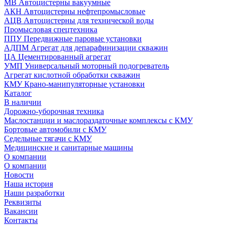
МВ Автоцистерны вакуумные
АКН Автоцистерны нефтепромысловые
АЦВ Автоцистерны для технической воды
Промысловая спецтехника
ППУ Передвижные паровые установки
АДПМ Агрегат для депарафинизации скважин
ЦА Цементированный агрегат
УМП Универсальный моторный подогреватель
Агрегат кислотной обработки скважин
КМУ Крано-манипуляторные установки
Каталог
В наличии
Дорожно-уборочная техника
Маслостанции и маслораздаточные комплексы с КМУ
Бортовые автомобили с КМУ
Седельные тягачи с КМУ
Медицинские и санитарные машины
О компании
О компании
Новости
Наша история
Наши разработки
Реквизиты
Вакансии
Контакты