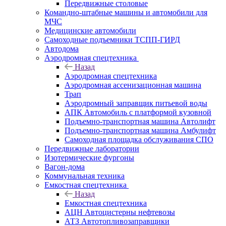
Передвижные столовые
Командно-штабные машины и автомобили для
МЧС
Медицинские автомобили
Самоходные подъемники ТСПП-ГИРД
Автодома
Аэродромная спецтехника
Назад
Аэродромная спецтехника
Аэродромная ассенизационная машина
Трап
Аэродромный заправщик питьевой воды
АПК Автомобиль с платформой кузовной
Подъемно-транспортная машина Автолифт
Подъемно-транспортная машина Амбулифт
Самоходная площадка обслуживания СПО
Передвижные лаборатории
Изотермические фургоны
Вагон-дома
Коммунальная техника
Емкостная спецтехника
Назад
Емкостная спецтехника
АЦН Автоцистерны нефтевозы
АТЗ Автотопливозаправщики