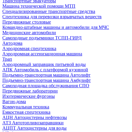
Транспортные эвакуаторы
Машина технической помощи МТП
Специализированные транспортные средства
Спецтехника для перевозки взрывчатых веществ
Передвижные столовые
Командно-штабные машины и автомобили для МЧС
Медицинские автомобили
Самоходные подъемники ТСПП-ГИРД
Автодома
Аэродромная спецтехника
Аэродромная ассенизационная машина
Трап
Аэродромный заправщик питьевой воды
АПК Автомобиль с платформой кузовной
Подъемно-транспортная машина Автолифт
Подъемно-транспортная машина Амбулифт
Самоходная площадка обслуживания СПО
Передвижные лаборатории
Изотермические фургоны
Вагон-дома
Коммунальная техника
Емкостная спецтехника
АЦН Автоцистерны нефтевозы
АТЗ Автотопливозаправщики
АЦПТ Автоцистерны для воды