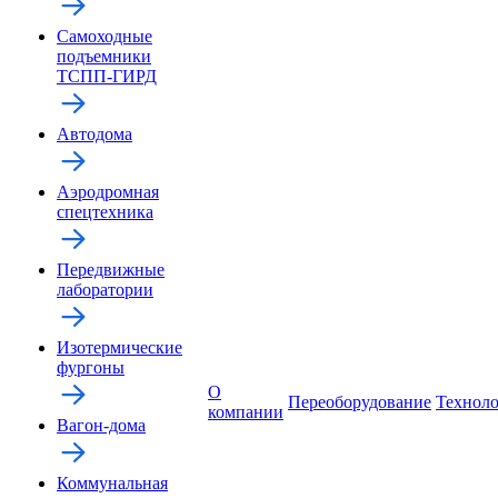
Самоходные
подъемники
ТСПП-ГИРД
Автодома
Аэродромная
спецтехника
Передвижные
лаборатории
Изотермические
фургоны
О
Переоборудование
Технол
компании
Вагон-дома
Коммунальная