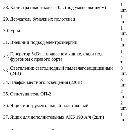
1
28.
Канистра пластиковая 10л. (под умывальником)
шт.
1
29.
Держатель бумажных полотенец
шт.
1
30.
Урна
шт.
1
31.
Внешний подвод электроэнергии
шт.
1
Генератор 5кВт в подвесном ящике, сзади под
32.
к-
фургоном с правого борта
т.
Светильник светодиодный пылевлагозащищенный
8
33.
(24В)
шт.
8
34.
Плафон местного освещения (220В)
шт.
2
35.
Огнетушитель ОП-2
шт.
2
36.
Ящик инструментальный пластиковый
шт.
1
37.
Ящик для дополнительных АКБ 190 А/ч (2шт.)
шт.