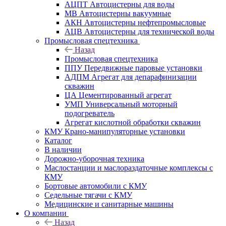
АЦПТ Автоцистерны для воды
МВ Автоцистерны вакуумные
АКН Автоцистерны нефтепромысловые
АЦВ Автоцистерны для технической воды
Промысловая спецтехника
Назад
Промысловая спецтехника
ППУ Передвижные паровые установки
АДПМ Агрегат для депарафинизации
скважин
ЦА Цементированный агрегат
УМП Универсальный моторный
подогреватель
Агрегат кислотной обработки скважин
КМУ Крано-манипуляторные установки
Каталог
В наличии
Дорожно-уборочная техника
Маслостанции и маслораздаточные комплексы с
КМУ
Бортовые автомобили с КМУ
Седельные тягачи с КМУ
Медицинские и санитарные машины
О компании
Назад