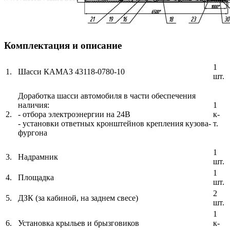
Комплектация и описание
1
1.
Шасси КАМАЗ 43118-0780-10
шт.
Доработка шасси автомобиля в части обеспечения
наличия:
1
2.
- отбора электроэнергии на 24В
к-
- установки ответных кронштейнов крепления кузова-
т.
фургона
1
3.
Надрамник
шт.
1
4.
Площадка
шт.
2
5.
ДЗК (за кабиной, на заднем свесе)
шт.
1
6.
Установка крыльев и брызговиков
к-