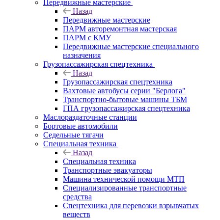
Передвижные мастерские
Назад
Передвижные мастерские
ПАРМ авторемонтная мастерская
ПАРМ с КМУ
Передвижные мастерские специального
назначения
Грузопассажирская спецтехника
Назад
Грузопассажирская спецтехника
Вахтовые автобусы серии "Берлога"
Транспортно-бытовые машины ТБМ
ГПА грузопассажирская спецтехника
Маслораздаточные станции
Бортовые автомобили
Седельные тягачи
Специальная техника
Назад
Специальная техника
Транспортные эвакуаторы
Машина технической помощи МТП
Специализированные транспортные
средства
Спецтехника для перевозки взрывчатых
веществ