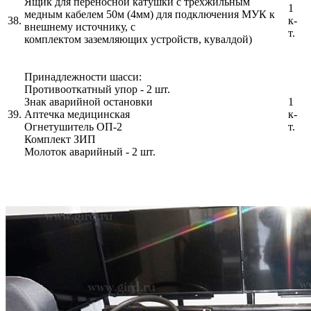
Ящик для переносной катушки с трехжильным
1
медным кабелем 50м (4мм) для подключения МУК к
38.
к-
внешнему источнику, с
т.
комплектом заземляющих устройств, кувалдой)
Принадлежности шасси:
Противооткатный упор - 2 шт.
Знак аварийной остановки
1
39.
Аптечка медицинская
к-
Огнетушитель ОП-2
т.
Комплект ЗИП
Молоток аварийный - 2 шт.