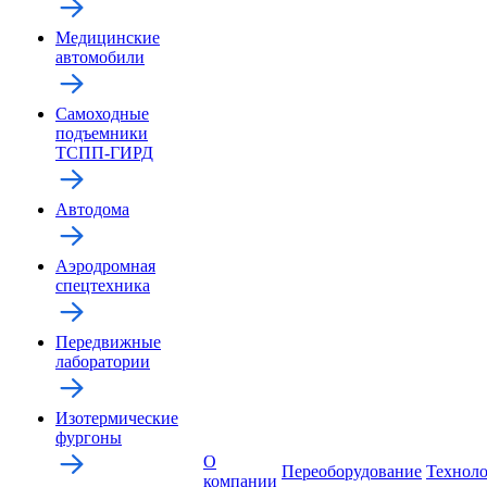
Медицинские
автомобили
Самоходные
подъемники
ТСПП-ГИРД
Автодома
Аэродромная
спецтехника
Передвижные
лаборатории
Изотермические
фургоны
О
Переоборудование
Технол
компании