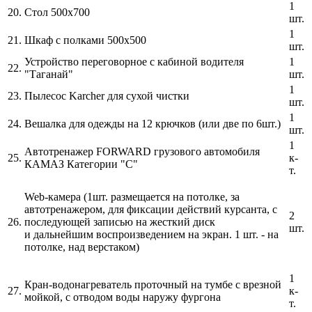
1
20.
Стол 500х700
шт.
1
21.
Шкаф с полками 500х500
шт.
Устройство переговорное с кабиной водителя
1
22.
"Таганай"
шт.
1
23.
Пылесос Karcher для сухой чистки
шт.
1
24.
Вешалка для одежды на 12 крючков (или две по 6шт.)
шт.
1
Автотренажер FORWARD грузового автомобиля
25.
к-
КАМАЗ Категории "С"
т.
Web-камера (1шт. размещается на потолке, за
автотренажером, для фиксации действий курсанта, с
2
26.
последующей записью на жесткий диск
шт.
и дальнейшим воспроизведением на экран. 1 шт. - на
потолке, над верстаком)
1
Кран-водонагреватель проточный на тумбе с врезной
27.
к-
мойкой, с отводом воды наружу фургона
т.