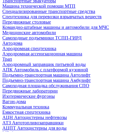
Транспортные эвакуаторы
Машина технической помощи МТП
Специализированные транспортные средства
Спецтехника для перевозки взрывчатых веществ
Передвижные столовые
Командно-штабные машины и автомобили для МЧС
Медицинские автомобили
Самоходные подъемники ТСПП-ГИРД
Автодома
Аэродромная спецтехника
Аэродромная ассенизационная машина
Трап
Аэродромный заправщик питьевой воды
АПК Автомобиль с платформой кузовной
Подъемно-транспортная машина Автолифт
Подъемно-транспортная машина Амбулифт
Самоходная площадка обслуживания СПО
Передвижные лаборатории
Изотермические фургоны
Вагон-дома
Коммунальная техника
Емкостная спецтехника
АЦН Автоцистерны нефтевозы
АТЗ Автотопливозаправщики
АЦПТ Автоцистерны для воды