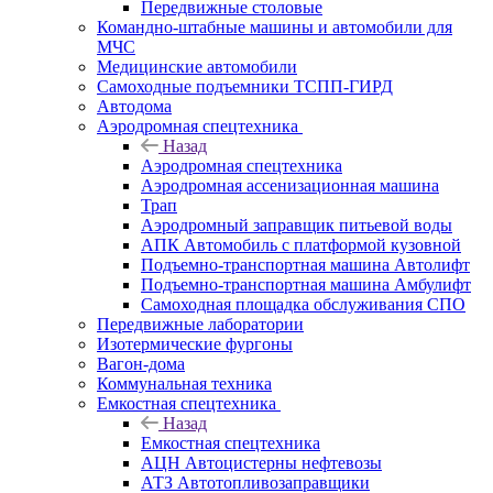
Передвижные столовые
Командно-штабные машины и автомобили для
МЧС
Медицинские автомобили
Самоходные подъемники ТСПП-ГИРД
Автодома
Аэродромная спецтехника
Назад
Аэродромная спецтехника
Аэродромная ассенизационная машина
Трап
Аэродромный заправщик питьевой воды
АПК Автомобиль с платформой кузовной
Подъемно-транспортная машина Автолифт
Подъемно-транспортная машина Амбулифт
Самоходная площадка обслуживания СПО
Передвижные лаборатории
Изотермические фургоны
Вагон-дома
Коммунальная техника
Емкостная спецтехника
Назад
Емкостная спецтехника
АЦН Автоцистерны нефтевозы
АТЗ Автотопливозаправщики