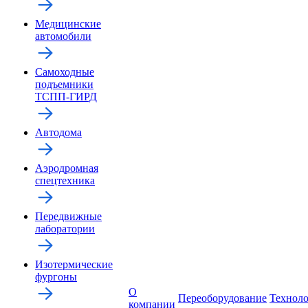
Медицинские
автомобили
Самоходные
подъемники
ТСПП-ГИРД
Автодома
Аэродромная
спецтехника
Передвижные
лаборатории
Изотермические
фургоны
О
Переоборудование
Технол
компании