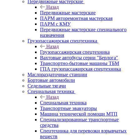
Передвижные мастерские
Назад
Передвижные мастерские
ПАРМ авторемонтная мастерская
ПАРМ с КМУ
Передвижные мастерские специального
назначения
Грузопассажирская спецтехника
Назад
Грузопассажирская спецтехника
Вахтовые автобусы серии "Берлога"
Транспортно-бытовые машины ТБМ
ГПА грузопассажирская спецтехника
Маслораздаточные станции
Бортовые автомобили
Седельные тягачи
Специальная техника
Назад
Специальная техника
Транспортные эвакуаторы
Машина технической помощи МТП
Специализированные транспортные
средства
Спецтехника для перевозки взрывчатых
веществ