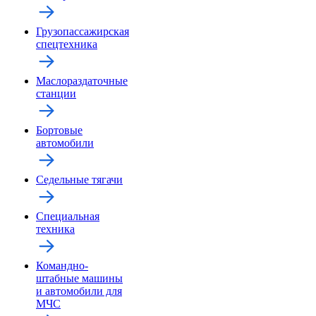
Грузопассажирская
спецтехника
Маслораздаточные
станции
Бортовые
автомобили
Седельные тягачи
Специальная
техника
Командно-
штабные машины
и автомобили для
МЧС