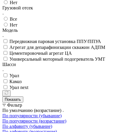
Нет
Грузовой отсек
Все
Нет
Модель
Передвижная паровая установка ППУ/ППУА
Агрегат для депарафинизации скважин АДПМ
Цементировочный агрегат ЦА
Универсальный моторный подогреватель УМТ
Шасси
Урал
Камаз
Урал next
Показать
Фильтр
По умолчанию (возрастание)
По популярности (убывание)
По популярности (возрастание)
По алфавиту (убывание)
По алфавиту (возрастание)