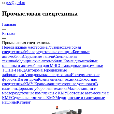
g-s@gird.ru
Промысловая спецтехника
Главная
—
Каталог
—
Промысловая спецтехника
Передвижные мастерские
Грузопассажирская
спецтехника
Маслораздаточные станции
Бортовые
автомобили
Седельные тягачи
Специальная
техника
Медицинские автомобили
Командно-штабные
машины и автомобили для МЧС
Самоходные подъемники
ТСПП-ГИРД
Автодома
Передвижные
лаборатории
Аэродромная спецтехника
Изотермические
фургоны
Вагон-дома
Коммунальная техника
Емкостная
спецтехника
КМУ Крано-манипуляторные установки
В
наличии
Дорожно-уборочная техника
Маслостанции и
маслораздаточные комплексы с КМУ
Бортовые автомобили с
КМУ
Седельные тягачи с КМУ
Медицинские и санитарные
машины
Каталог