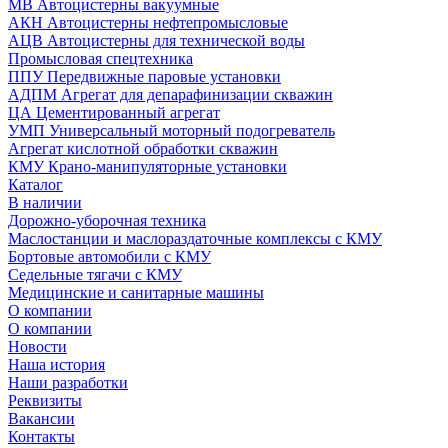
МВ Автоцистерны вакуумные
АКН Автоцистерны нефтепромысловые
АЦВ Автоцистерны для технической воды
Промысловая спецтехника
ППУ Передвижные паровые установки
АДПМ Агрегат для депарафинизации скважин
ЦА Цементированный агрегат
УМП Универсальный моторный подогреватель
Агрегат кислотной обработки скважин
КМУ Крано-манипуляторные установки
Каталог
В наличии
Дорожно-уборочная техника
Маслостанции и маслораздаточные комплексы с КМУ
Бортовые автомобили с КМУ
Седельные тягачи с КМУ
Медицинские и санитарные машины
О компании
О компании
Новости
Наша история
Наши разработки
Реквизиты
Вакансии
Контакты