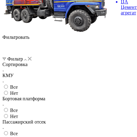
ЦА
Цемент
агрегат
Фильтровать
Фильтр
Сортировка
КМУ
Все
Нет
Бортовая платформа
Все
Нет
Пассажирский отсек
Все