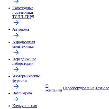
Самоходные
подъемники
ТСПП-ГИРД
Автодома
Аэродромная
спецтехника
Передвижные
лаборатории
Изотермические
фургоны
О
Переоборудование
Технол
компании
Вагон-дома
Коммунальная