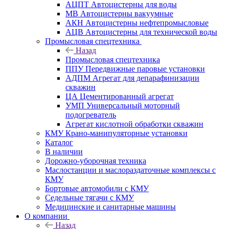
АЦПТ Автоцистерны для воды
МВ Автоцистерны вакуумные
АКН Автоцистерны нефтепромысловые
АЦВ Автоцистерны для технической воды
Промысловая спецтехника
Назад
Промысловая спецтехника
ППУ Передвижные паровые установки
АДПМ Агрегат для депарафинизации
скважин
ЦА Цементированный агрегат
УМП Универсальный моторный
подогреватель
Агрегат кислотной обработки скважин
КМУ Крано-манипуляторные установки
Каталог
В наличии
Дорожно-уборочная техника
Маслостанции и маслораздаточные комплексы с
КМУ
Бортовые автомобили с КМУ
Седельные тягачи с КМУ
Медицинские и санитарные машины
О компании
Назад