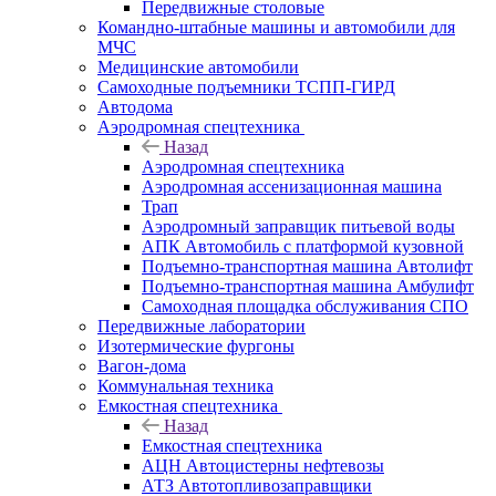
Передвижные столовые
Командно-штабные машины и автомобили для
МЧС
Медицинские автомобили
Самоходные подъемники ТСПП-ГИРД
Автодома
Аэродромная спецтехника
Назад
Аэродромная спецтехника
Аэродромная ассенизационная машина
Трап
Аэродромный заправщик питьевой воды
АПК Автомобиль с платформой кузовной
Подъемно-транспортная машина Автолифт
Подъемно-транспортная машина Амбулифт
Самоходная площадка обслуживания СПО
Передвижные лаборатории
Изотермические фургоны
Вагон-дома
Коммунальная техника
Емкостная спецтехника
Назад
Емкостная спецтехника
АЦН Автоцистерны нефтевозы
АТЗ Автотопливозаправщики