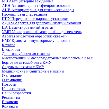
МВ Автоцистерны вакуумные
АКН Автоцистерны нефтепромысловые
АЦВ Автоцистерны для технической воды
Промысловая спецтехника
ППУ Передвижные паровые установки
АДПМ Агрегат для депарафинизации скважин
ЦА Цементированный агрегат
УМП Универсальный моторный подогреватель
Агрегат кислотной обработки скважин
КМУ Крано-манипуляторные установки
Каталог
В наличии
Дорожно-уборочная техника
Маслостанции и маслораздаточные комплексы с КМУ
Бортовые автомобили с КМУ
Седельные тягачи с КМУ
Медицинские и санитарные машины
О компании
О компании
Новости
Наша история
Наши разработки
Реквизиты
Вакансии
Контакты