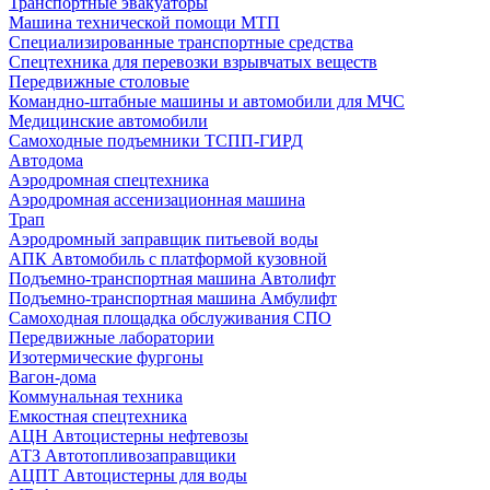
Транспортные эвакуаторы
Машина технической помощи МТП
Специализированные транспортные средства
Спецтехника для перевозки взрывчатых веществ
Передвижные столовые
Командно-штабные машины и автомобили для МЧС
Медицинские автомобили
Самоходные подъемники ТСПП-ГИРД
Автодома
Аэродромная спецтехника
Аэродромная ассенизационная машина
Трап
Аэродромный заправщик питьевой воды
АПК Автомобиль с платформой кузовной
Подъемно-транспортная машина Автолифт
Подъемно-транспортная машина Амбулифт
Самоходная площадка обслуживания СПО
Передвижные лаборатории
Изотермические фургоны
Вагон-дома
Коммунальная техника
Емкостная спецтехника
АЦН Автоцистерны нефтевозы
АТЗ Автотопливозаправщики
АЦПТ Автоцистерны для воды