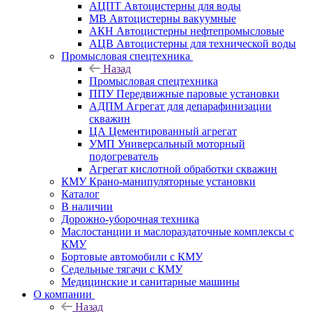
АЦПТ Автоцистерны для воды
МВ Автоцистерны вакуумные
АКН Автоцистерны нефтепромысловые
АЦВ Автоцистерны для технической воды
Промысловая спецтехника
Назад
Промысловая спецтехника
ППУ Передвижные паровые установки
АДПМ Агрегат для депарафинизации
скважин
ЦА Цементированный агрегат
УМП Универсальный моторный
подогреватель
Агрегат кислотной обработки скважин
КМУ Крано-манипуляторные установки
Каталог
В наличии
Дорожно-уборочная техника
Маслостанции и маслораздаточные комплексы с
КМУ
Бортовые автомобили с КМУ
Седельные тягачи с КМУ
Медицинские и санитарные машины
О компании
Назад