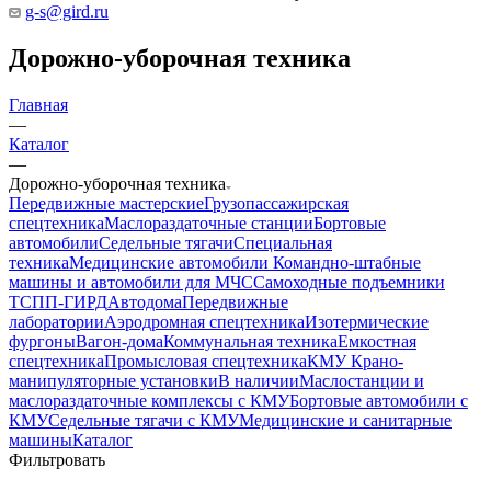
g-s@gird.ru
Дорожно-уборочная техника
Главная
—
Каталог
—
Дорожно-уборочная техника
Передвижные мастерские
Грузопассажирская
спецтехника
Маслораздаточные станции
Бортовые
автомобили
Седельные тягачи
Специальная
техника
Медицинские автомобили
Командно-штабные
машины и автомобили для МЧС
Самоходные подъемники
ТСПП-ГИРД
Автодома
Передвижные
лаборатории
Аэродромная спецтехника
Изотермические
фургоны
Вагон-дома
Коммунальная техника
Емкостная
спецтехника
Промысловая спецтехника
КМУ Крано-
манипуляторные установки
В наличии
Маслостанции и
маслораздаточные комплексы с КМУ
Бортовые автомобили с
КМУ
Седельные тягачи с КМУ
Медицинские и санитарные
машины
Каталог
Фильтровать