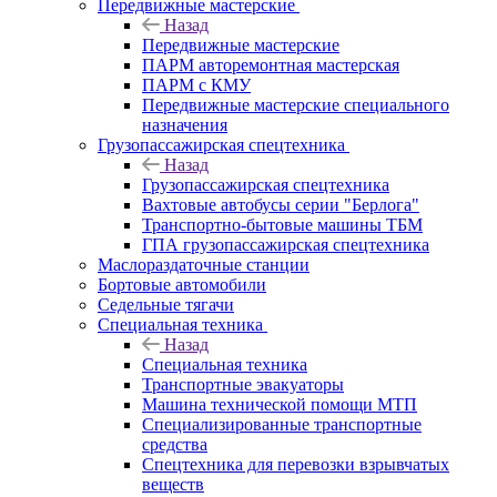
Передвижные мастерские
Назад
Передвижные мастерские
ПАРМ авторемонтная мастерская
ПАРМ с КМУ
Передвижные мастерские специального
назначения
Грузопассажирская спецтехника
Назад
Грузопассажирская спецтехника
Вахтовые автобусы серии "Берлога"
Транспортно-бытовые машины ТБМ
ГПА грузопассажирская спецтехника
Маслораздаточные станции
Бортовые автомобили
Седельные тягачи
Специальная техника
Назад
Специальная техника
Транспортные эвакуаторы
Машина технической помощи МТП
Специализированные транспортные
средства
Спецтехника для перевозки взрывчатых
веществ