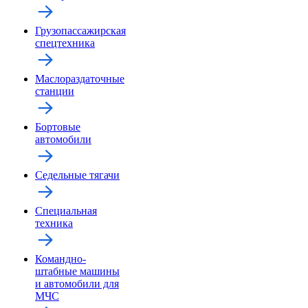
Грузопассажирская
спецтехника
Маслораздаточные
станции
Бортовые
автомобили
Седельные тягачи
Специальная
техника
Командно-
штабные машины
и автомобили для
МЧС