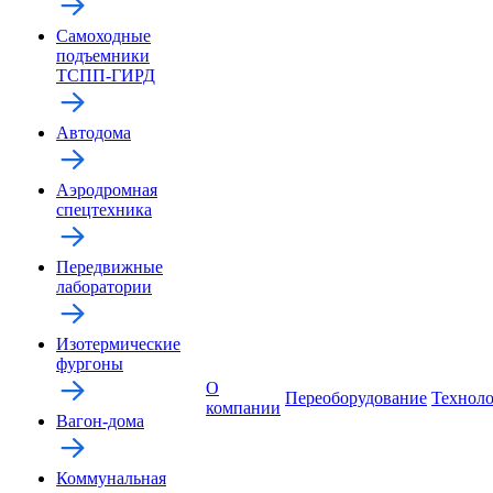
Самоходные
подъемники
ТСПП-ГИРД
Автодома
Аэродромная
спецтехника
Передвижные
лаборатории
Изотермические
фургоны
О
Переоборудование
Технол
компании
Вагон-дома
Коммунальная