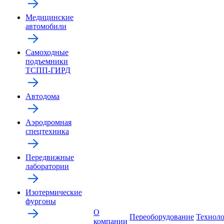
Медицинские
автомобили
Самоходные
подъемники
ТСПП-ГИРД
Автодома
Аэродромная
спецтехника
Передвижные
лаборатории
Изотермические
фургоны
О
Переоборудование
Технол
компании