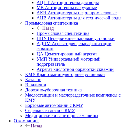
АЦПТ Автоцистерны для воды
МВ Автоцистерны вакуумные
АКН Автоцистерны нефтепромысловые
АЦВ Автоцистерны для технической воды
Промысловая спецтехника
Назад
Промысловая спецтехника
ППУ Передвижные паровые установки
АДПМ Агрегат для депарафинизации
скважин
ЦА Цементированный агрегат
УМП Универсальный моторный
подогреватель
Агрегат кислотной обработки скважин
КМУ Крано-манипуляторные установки
Каталог
В наличии
Дорожно-уборочная техника
Маслостанции и маслораздаточные комплексы с
КМУ
Бортовые автомобили с КМУ
Седельные тягачи с КМУ
Медицинские и санитарные машины
О компании
Назад