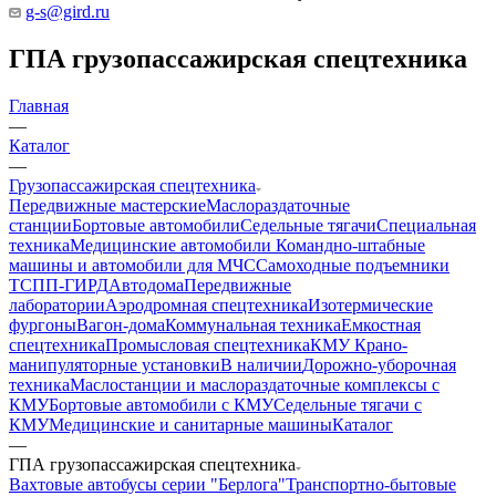
g-s@gird.ru
ГПА грузопассажирская спецтехника
Главная
—
Каталог
—
Грузопассажирская спецтехника
Передвижные мастерские
Маслораздаточные
станции
Бортовые автомобили
Седельные тягачи
Специальная
техника
Медицинские автомобили
Командно-штабные
машины и автомобили для МЧС
Самоходные подъемники
ТСПП-ГИРД
Автодома
Передвижные
лаборатории
Аэродромная спецтехника
Изотермические
фургоны
Вагон-дома
Коммунальная техника
Емкостная
спецтехника
Промысловая спецтехника
КМУ Крано-
манипуляторные установки
В наличии
Дорожно-уборочная
техника
Маслостанции и маслораздаточные комплексы с
КМУ
Бортовые автомобили с КМУ
Седельные тягачи с
КМУ
Медицинские и санитарные машины
Каталог
—
ГПА грузопассажирская спецтехника
Вахтовые автобусы серии "Берлога"
Транспортно-бытовые