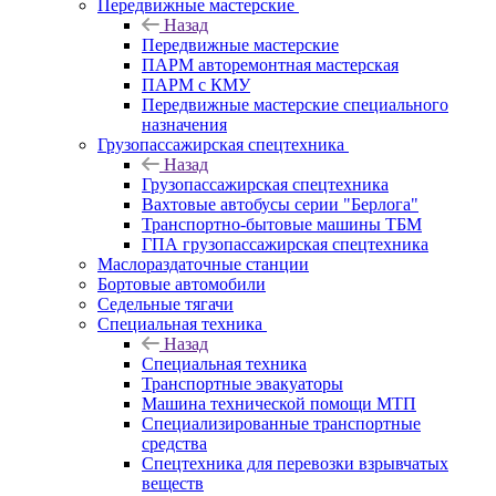
Передвижные мастерские
Назад
Передвижные мастерские
ПАРМ авторемонтная мастерская
ПАРМ с КМУ
Передвижные мастерские специального
назначения
Грузопассажирская спецтехника
Назад
Грузопассажирская спецтехника
Вахтовые автобусы серии "Берлога"
Транспортно-бытовые машины ТБМ
ГПА грузопассажирская спецтехника
Маслораздаточные станции
Бортовые автомобили
Седельные тягачи
Специальная техника
Назад
Специальная техника
Транспортные эвакуаторы
Машина технической помощи МТП
Специализированные транспортные
средства
Спецтехника для перевозки взрывчатых
веществ