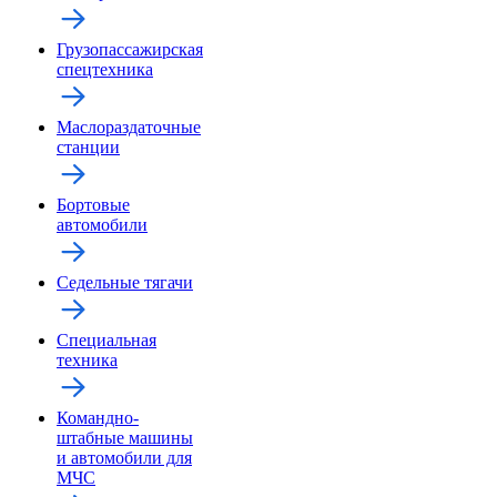
Грузопассажирская
спецтехника
Маслораздаточные
станции
Бортовые
автомобили
Седельные тягачи
Специальная
техника
Командно-
штабные машины
и автомобили для
МЧС