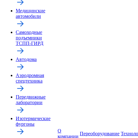
Медицинские
автомобили
Самоходные
подъемники
ТСПП-ГИРД
Автодома
Аэродромная
спецтехника
Передвижные
лаборатории
Изотермические
фургоны
О
Переоборудование
Технол
компании