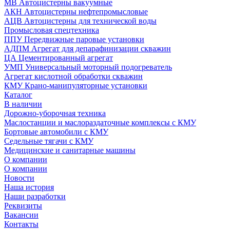
МВ Автоцистерны вакуумные
АКН Автоцистерны нефтепромысловые
АЦВ Автоцистерны для технической воды
Промысловая спецтехника
ППУ Передвижные паровые установки
АДПМ Агрегат для депарафинизации скважин
ЦА Цементированный агрегат
УМП Универсальный моторный подогреватель
Агрегат кислотной обработки скважин
КМУ Крано-манипуляторные установки
Каталог
В наличии
Дорожно-уборочная техника
Маслостанции и маслораздаточные комплексы с КМУ
Бортовые автомобили с КМУ
Седельные тягачи с КМУ
Медицинские и санитарные машины
О компании
О компании
Новости
Наша история
Наши разработки
Реквизиты
Вакансии
Контакты