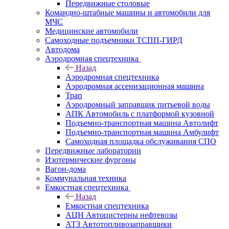
Передвижные столовые
Командно-штабные машины и автомобили для
МЧС
Медицинские автомобили
Самоходные подъемники ТСПП-ГИРД
Автодома
Аэродромная спецтехника
Назад
Аэродромная спецтехника
Аэродромная ассенизационная машина
Трап
Аэродромный заправщик питьевой воды
АПК Автомобиль с платформой кузовной
Подъемно-транспортная машина Автолифт
Подъемно-транспортная машина Амбулифт
Самоходная площадка обслуживания СПО
Передвижные лаборатории
Изотермические фургоны
Вагон-дома
Коммунальная техника
Емкостная спецтехника
Назад
Емкостная спецтехника
АЦН Автоцистерны нефтевозы
АТЗ Автотопливозаправщики