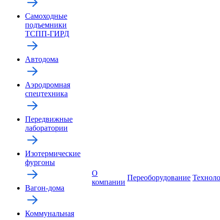
Самоходные
подъемники
ТСПП-ГИРД
Автодома
Аэродромная
спецтехника
Передвижные
лаборатории
Изотермические
фургоны
О
Переоборудование
Технол
компании
Вагон-дома
Коммунальная