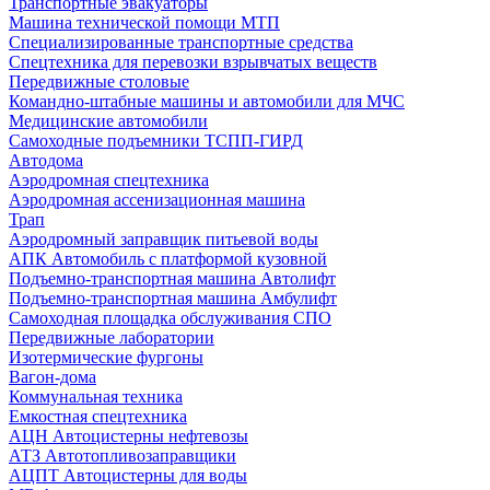
Транспортные эвакуаторы
Машина технической помощи МТП
Специализированные транспортные средства
Спецтехника для перевозки взрывчатых веществ
Передвижные столовые
Командно-штабные машины и автомобили для МЧС
Медицинские автомобили
Самоходные подъемники ТСПП-ГИРД
Автодома
Аэродромная спецтехника
Аэродромная ассенизационная машина
Трап
Аэродромный заправщик питьевой воды
АПК Автомобиль с платформой кузовной
Подъемно-транспортная машина Автолифт
Подъемно-транспортная машина Амбулифт
Самоходная площадка обслуживания СПО
Передвижные лаборатории
Изотермические фургоны
Вагон-дома
Коммунальная техника
Емкостная спецтехника
АЦН Автоцистерны нефтевозы
АТЗ Автотопливозаправщики
АЦПТ Автоцистерны для воды