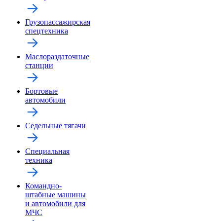
Грузопассажирская
спецтехника
Маслораздаточные
станции
Бортовые
автомобили
Седельные тягачи
Специальная
техника
Командно-
штабные машины
и автомобили для
МЧС