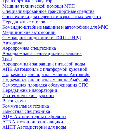
Транспортные эвакуаторы
Машина технической помощи МТП
Специализированные транспортные средства
Спецтехника для перевозки взрывчатых веществ
Передвижные столовые
Командно-штабные машины и автомобили для МЧС
Медицинские автомобили
Самоходные подъемники ТСПП-ГИРД
Автодома
Аэродромная спецтехника
Аэродромная ассенизационная машина
Трап
Аэродромный заправщик питьевой воды
АПК Автомобиль с платформой кузовной
Подъемно-транспортная машина Автолифт
Подъемно-транспортная машина Амбулифт
Самоходная площадка обслуживания СПО
Передвижные лаборатории
Изотермические фургоны
Вагон-дома
Коммунальная техника
Емкостная спецтехника
АЦН Автоцистерны нефтевозы
АТЗ Автотопливозаправщики
АЦПТ Автоцистерны для воды