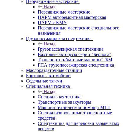
Передвижные мастерские
Назад
Передвижные мастерские
ПАРМ авторемонтная мастерская
ПАРМ с КМУ
Передвижные мастерские специального
назначения
Грузопассажирская спецтехника
Назад
Грузопассажирская спецтехника
Вахтовые автобусы серии "Берлога"
Транспортно-бытовые машины ТБМ
ГПА грузопассажирская спецтехника
Маслораздаточные станции
Бортовые автомобили
Седельные тягачи
Специальная техника
Назад
Специальная техника
Транспортные эвакуаторы
Машина технической помощи МТП
Специализированные транспортные
средства
Спецтехника для перевозки взрывчатых
веществ