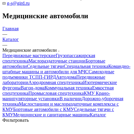
g-s@gird.ru
Медицинские автомобили
Главная
—
Каталог
—
Медицинские автомобили
Передвижные мастерские
Грузопассажирская
спецтехника
Маслораздаточные станции
Бортовые
автомобили
Седельные тягачи
Специальная техника
Командно-
штабные машины и автомобили для МЧС
Самоходные
подъемники ТСПП-ГИРД
Автодома
Передвижные
лаборатории
Аэродромная спецтехника
Изотермические
фургоны
Вагон-дома
Коммунальная техника
Емкостная
спецтехника
Промысловая спецтехника
КМУ Крано-
манипуляторные установки
В наличии
Дорожно-уборочная
техника
Маслостанции и маслораздаточные комплексы с
КМУ
Бортовые автомобили с КМУ
Седельные тягачи с
КМУ
Медицинские и санитарные машины
Каталог
Фильтровать