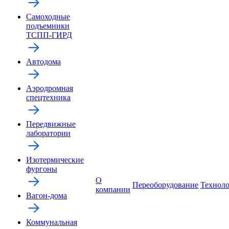
Самоходные
подъемники
ТСПП-ГИРД
Автодома
Аэродромная
спецтехника
Передвижные
лаборатории
Изотермические
фургоны
О
Переоборудование
Технол
компании
Вагон-дома
Коммунальная