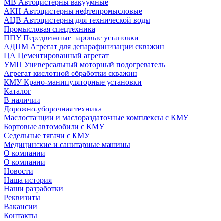
МВ Автоцистерны вакуумные
АКН Автоцистерны нефтепромысловые
АЦВ Автоцистерны для технической воды
Промысловая спецтехника
ППУ Передвижные паровые установки
АДПМ Агрегат для депарафинизации скважин
ЦА Цементированный агрегат
УМП Универсальный моторный подогреватель
Агрегат кислотной обработки скважин
КМУ Крано-манипуляторные установки
Каталог
В наличии
Дорожно-уборочная техника
Маслостанции и маслораздаточные комплексы с КМУ
Бортовые автомобили с КМУ
Седельные тягачи с КМУ
Медицинские и санитарные машины
О компании
О компании
Новости
Наша история
Наши разработки
Реквизиты
Вакансии
Контакты