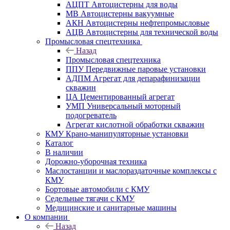
АЦПТ Автоцистерны для воды
МВ Автоцистерны вакуумные
АКН Автоцистерны нефтепромысловые
АЦВ Автоцистерны для технической воды
Промысловая спецтехника
Назад
Промысловая спецтехника
ППУ Передвижные паровые установки
АДПМ Агрегат для депарафинизации
скважин
ЦА Цементированный агрегат
УМП Универсальный моторный
подогреватель
Агрегат кислотной обработки скважин
КМУ Крано-манипуляторные установки
Каталог
В наличии
Дорожно-уборочная техника
Маслостанции и маслораздаточные комплексы с
КМУ
Бортовые автомобили с КМУ
Седельные тягачи с КМУ
Медицинские и санитарные машины
О компании
Назад