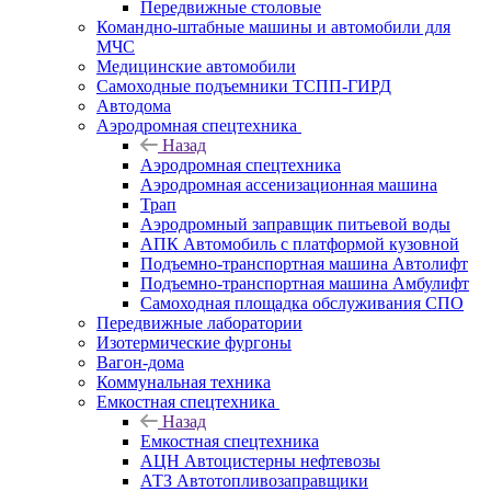
Передвижные столовые
Командно-штабные машины и автомобили для
МЧС
Медицинские автомобили
Самоходные подъемники ТСПП-ГИРД
Автодома
Аэродромная спецтехника
Назад
Аэродромная спецтехника
Аэродромная ассенизационная машина
Трап
Аэродромный заправщик питьевой воды
АПК Автомобиль с платформой кузовной
Подъемно-транспортная машина Автолифт
Подъемно-транспортная машина Амбулифт
Самоходная площадка обслуживания СПО
Передвижные лаборатории
Изотермические фургоны
Вагон-дома
Коммунальная техника
Емкостная спецтехника
Назад
Емкостная спецтехника
АЦН Автоцистерны нефтевозы
АТЗ Автотопливозаправщики