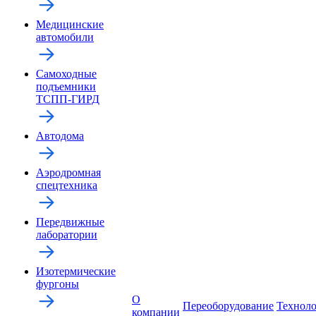
Медицинские
автомобили
Самоходные
подъемники
ТСПП-ГИРД
Автодома
Аэродромная
спецтехника
Передвижные
лаборатории
Изотермические
фургоны
О
Переоборудование
Технол
компании