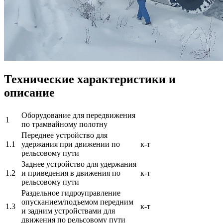
Технические характеристики и
описание
Оборудование для передвижения
1
по трамвайному полотну
Переднее устройство для
1.1
удержания при движении по
к-т
рельсовому пути
Заднее устройство для удержания
1.2
и приведения в движения по
к-т
рельсовому пути
Раздельное гидроуправление
опусканием/подъемом передним
1.3
к-т
и задним устройствами для
движения по рельсовому пути