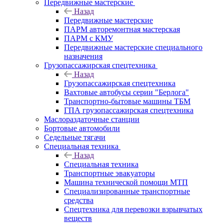
Передвижные мастерские
Назад
Передвижные мастерские
ПАРМ авторемонтная мастерская
ПАРМ с КМУ
Передвижные мастерские специального
назначения
Грузопассажирская спецтехника
Назад
Грузопассажирская спецтехника
Вахтовые автобусы серии "Берлога"
Транспортно-бытовые машины ТБМ
ГПА грузопассажирская спецтехника
Маслораздаточные станции
Бортовые автомобили
Седельные тягачи
Специальная техника
Назад
Специальная техника
Транспортные эвакуаторы
Машина технической помощи МТП
Специализированные транспортные
средства
Спецтехника для перевозки взрывчатых
веществ