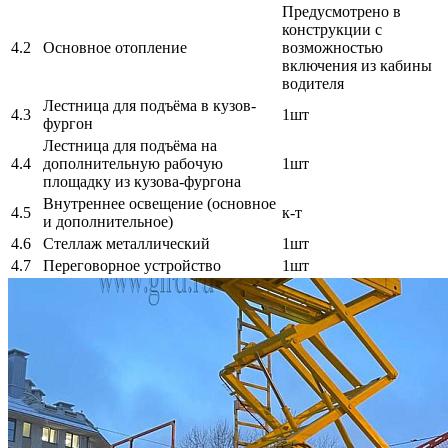
Предусмотрено в
конструкции с
4.2
Основное отопление
возможностью
включения из кабины
водителя
Лестница для подъёма в кузов-
4.3
1шт
фургон
Лестница для подъёма на
4.4
дополнительную рабочую
1шт
площадку из кузова-фургона
Внутреннее освещение (основное
4.5
к-т
и дополнительное)
4.6
Стеллаж металлический
1шт
4.7
Переговорное устройство
1шт