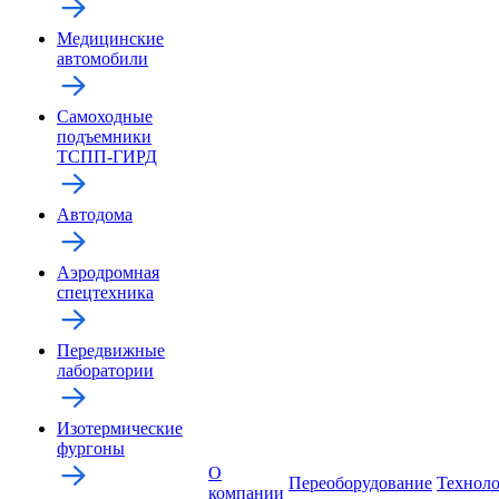
Медицинские
автомобили
Самоходные
подъемники
ТСПП-ГИРД
Автодома
Аэродромная
спецтехника
Передвижные
лаборатории
Изотермические
фургоны
О
Переоборудование
Технол
компании