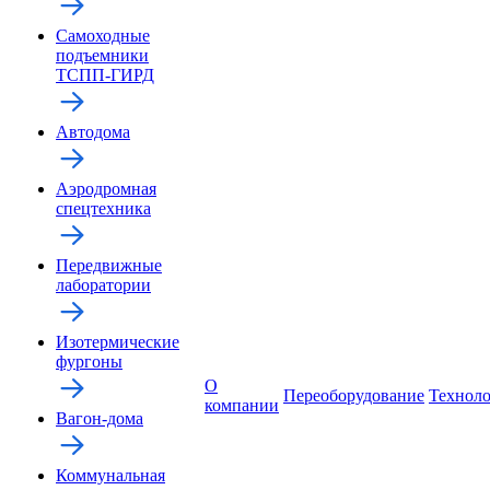
Самоходные
подъемники
ТСПП-ГИРД
Автодома
Аэродромная
спецтехника
Передвижные
лаборатории
Изотермические
фургоны
О
Переоборудование
Технол
компании
Вагон-дома
Коммунальная