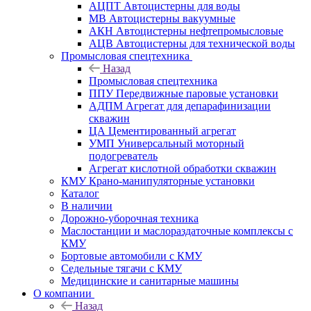
АЦПТ Автоцистерны для воды
МВ Автоцистерны вакуумные
АКН Автоцистерны нефтепромысловые
АЦВ Автоцистерны для технической воды
Промысловая спецтехника
Назад
Промысловая спецтехника
ППУ Передвижные паровые установки
АДПМ Агрегат для депарафинизации
скважин
ЦА Цементированный агрегат
УМП Универсальный моторный
подогреватель
Агрегат кислотной обработки скважин
КМУ Крано-манипуляторные установки
Каталог
В наличии
Дорожно-уборочная техника
Маслостанции и маслораздаточные комплексы с
КМУ
Бортовые автомобили с КМУ
Седельные тягачи с КМУ
Медицинские и санитарные машины
О компании
Назад