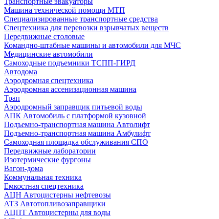
Транспортные эвакуаторы
Машина технической помощи МТП
Специализированные транспортные средства
Спецтехника для перевозки взрывчатых веществ
Передвижные столовые
Командно-штабные машины и автомобили для МЧС
Медицинские автомобили
Самоходные подъемники ТСПП-ГИРД
Автодома
Аэродромная спецтехника
Аэродромная ассенизационная машина
Трап
Аэродромный заправщик питьевой воды
АПК Автомобиль с платформой кузовной
Подъемно-транспортная машина Автолифт
Подъемно-транспортная машина Амбулифт
Самоходная площадка обслуживания СПО
Передвижные лаборатории
Изотермические фургоны
Вагон-дома
Коммунальная техника
Емкостная спецтехника
АЦН Автоцистерны нефтевозы
АТЗ Автотопливозаправщики
АЦПТ Автоцистерны для воды