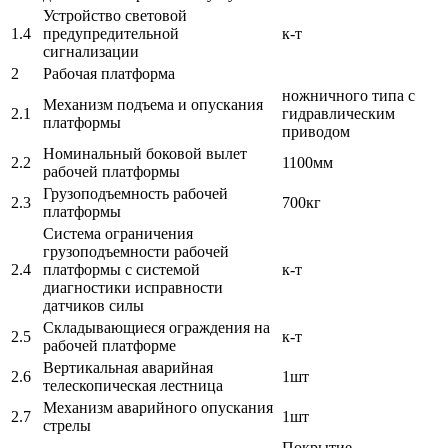
Устройство световой
1.4
предупредительной
к-т
сигнализации
2
Рабочая платформа
ножничного типа с
Механизм подъема и опускания
2.1
гидравлическим
платформы
приводом
Номинальный боковой вылет
2.2
1100мм
рабочей платформы
Грузоподъемность рабочей
2.3
700кг
платформы
Система ограничения
грузоподъемности рабочей
2.4
платформы с системой
к-т
диагностики исправности
датчиков силы
Складывающиеся ограждения на
2.5
к-т
рабочей платформе
Вертикальная аварийная
2.6
1шт
телескопическая лестница
Механизм аварийного опускания
2.7
1шт
стрелы
Покрытие