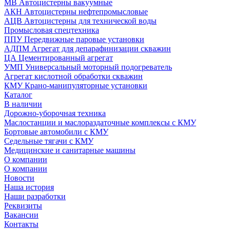
МВ Автоцистерны вакуумные
АКН Автоцистерны нефтепромысловые
АЦВ Автоцистерны для технической воды
Промысловая спецтехника
ППУ Передвижные паровые установки
АДПМ Агрегат для депарафинизации скважин
ЦА Цементированный агрегат
УМП Универсальный моторный подогреватель
Агрегат кислотной обработки скважин
КМУ Крано-манипуляторные установки
Каталог
В наличии
Дорожно-уборочная техника
Маслостанции и маслораздаточные комплексы с КМУ
Бортовые автомобили с КМУ
Седельные тягачи с КМУ
Медицинские и санитарные машины
О компании
О компании
Новости
Наша история
Наши разработки
Реквизиты
Вакансии
Контакты