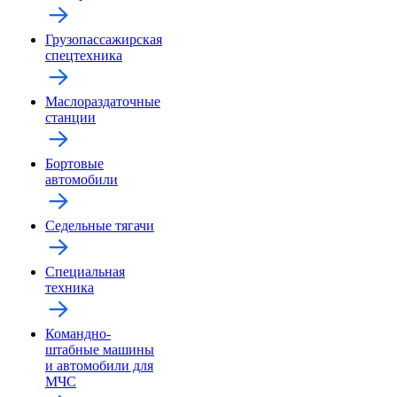
Грузопассажирская
спецтехника
Маслораздаточные
станции
Бортовые
автомобили
Седельные тягачи
Специальная
техника
Командно-
штабные машины
и автомобили для
МЧС