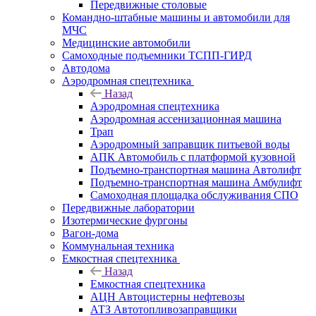
Передвижные столовые
Командно-штабные машины и автомобили для
МЧС
Медицинские автомобили
Самоходные подъемники ТСПП-ГИРД
Автодома
Аэродромная спецтехника
Назад
Аэродромная спецтехника
Аэродромная ассенизационная машина
Трап
Аэродромный заправщик питьевой воды
АПК Автомобиль с платформой кузовной
Подъемно-транспортная машина Автолифт
Подъемно-транспортная машина Амбулифт
Самоходная площадка обслуживания СПО
Передвижные лаборатории
Изотермические фургоны
Вагон-дома
Коммунальная техника
Емкостная спецтехника
Назад
Емкостная спецтехника
АЦН Автоцистерны нефтевозы
АТЗ Автотопливозаправщики