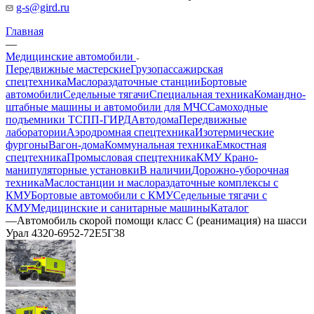
g-s@gird.ru
Главная
—
Медицинские автомобили
Передвижные мастерские
Грузопассажирская
спецтехника
Маслораздаточные станции
Бортовые
автомобили
Седельные тягачи
Специальная техника
Командно-
штабные машины и автомобили для МЧС
Самоходные
подъемники ТСПП-ГИРД
Автодома
Передвижные
лаборатории
Аэродромная спецтехника
Изотермические
фургоны
Вагон-дома
Коммунальная техника
Емкостная
спецтехника
Промысловая спецтехника
КМУ Крано-
манипуляторные установки
В наличии
Дорожно-уборочная
техника
Маслостанции и маслораздаточные комплексы с
КМУ
Бортовые автомобили с КМУ
Седельные тягачи с
КМУ
Медицинские и санитарные машины
Каталог
—
Автомобиль скорой помощи класс С (реанимация) на шасси
Урал 4320-6952-72Е5Г38