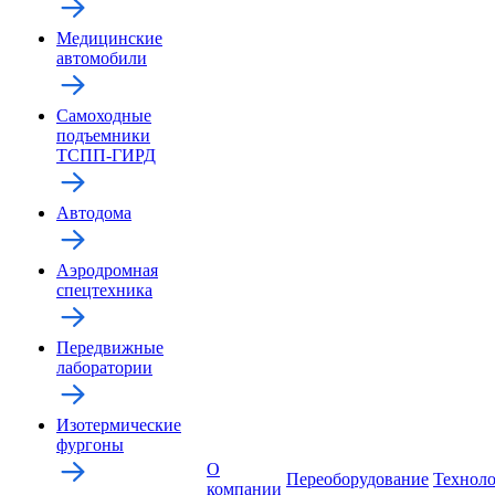
Медицинские
автомобили
Самоходные
подъемники
ТСПП-ГИРД
Автодома
Аэродромная
спецтехника
Передвижные
лаборатории
Изотермические
фургоны
О
Переоборудование
Технол
компании