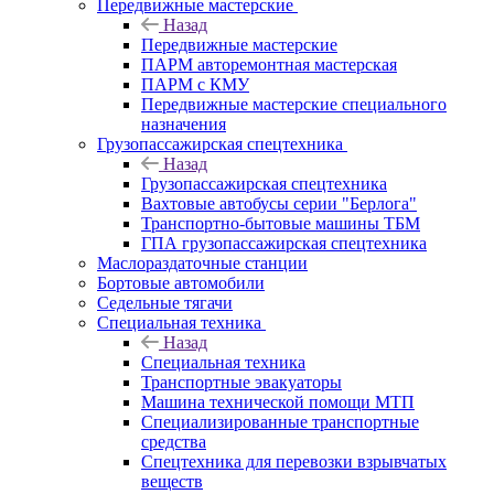
Передвижные мастерские
Назад
Передвижные мастерские
ПАРМ авторемонтная мастерская
ПАРМ с КМУ
Передвижные мастерские специального
назначения
Грузопассажирская спецтехника
Назад
Грузопассажирская спецтехника
Вахтовые автобусы серии "Берлога"
Транспортно-бытовые машины ТБМ
ГПА грузопассажирская спецтехника
Маслораздаточные станции
Бортовые автомобили
Седельные тягачи
Специальная техника
Назад
Специальная техника
Транспортные эвакуаторы
Машина технической помощи МТП
Специализированные транспортные
средства
Спецтехника для перевозки взрывчатых
веществ