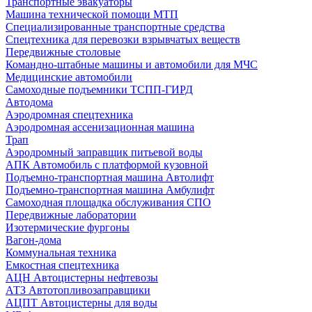
Транспортные эвакуаторы
Машина технической помощи МТП
Специализированные транспортные средства
Спецтехника для перевозки взрывчатых веществ
Передвижные столовые
Командно-штабные машины и автомобили для МЧС
Медицинские автомобили
Самоходные подъемники ТСПП-ГИРД
Автодома
Аэродромная спецтехника
Аэродромная ассенизационная машина
Трап
Аэродромный заправщик питьевой воды
АПК Автомобиль с платформой кузовной
Подъемно-транспортная машина Автолифт
Подъемно-транспортная машина Амбулифт
Самоходная площадка обслуживания СПО
Передвижные лаборатории
Изотермические фургоны
Вагон-дома
Коммунальная техника
Емкостная спецтехника
АЦН Автоцистерны нефтевозы
АТЗ Автотопливозаправщики
АЦПТ Автоцистерны для воды