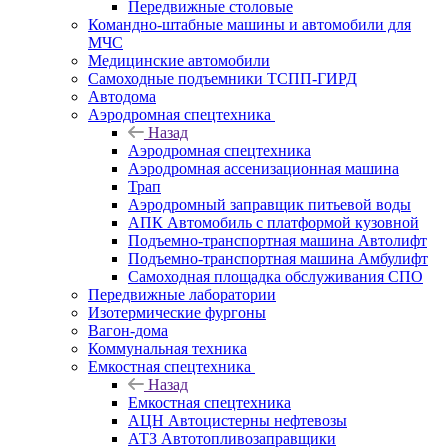
Передвижные столовые
Командно-штабные машины и автомобили для
МЧС
Медицинские автомобили
Самоходные подъемники ТСПП-ГИРД
Автодома
Аэродромная спецтехника
Назад
Аэродромная спецтехника
Аэродромная ассенизационная машина
Трап
Аэродромный заправщик питьевой воды
АПК Автомобиль с платформой кузовной
Подъемно-транспортная машина Автолифт
Подъемно-транспортная машина Амбулифт
Самоходная площадка обслуживания СПО
Передвижные лаборатории
Изотермические фургоны
Вагон-дома
Коммунальная техника
Емкостная спецтехника
Назад
Емкостная спецтехника
АЦН Автоцистерны нефтевозы
АТЗ Автотопливозаправщики