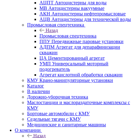
АЦПТ Автоцистерны для воды
МВ Автоцистерны вакуумные
АКН Автоцистерны нефтепромысловые
АЦВ Автоцистерны для технической воды
Промысловая спецтехника
Назад
Промысловая спецтехника
ППУ Передвижные паровые установки
АДПМ Агрегат для депарафинизации
скважин
ЦА Цементированный агрегат
УМП Универсальный моторный
подогреватель
Агрегат кислотной обработки скважин
КМУ Крано-манипуляторные установки
Каталог
В наличии
Дорожно-уборочная техника
Маслостанции и маслораздаточные комплексы с
КМУ
Бортовые автомобили с КМУ
Седельные тягачи с КМУ
Медицинские и санитарные машины
О компании
Назад