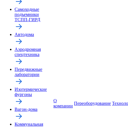
Самоходные
подъемники
ТСПП-ГИРД
Автодома
Аэродромная
спецтехника
Передвижные
лаборатории
Изотермические
фургоны
О
Переоборудование
Технол
компании
Вагон-дома
Коммунальная