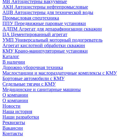
МВ Автоцистерны вакуумные
АКН Автоцистерны нефтепромысловые
АЦВ Автоцистерны для технической воды
Промысловая спецтехника
ППУ Передвижные паровые установки
АДПМ Агрегат для депарафинизации скважин
ЦА Цементированный агрегат
УМП Универсальный моторный подогреватель
Агрегат кислотной обработки скважин
КМУ Крано-манипуляторные установки
Каталог
В наличии
Дорожно-уборочная техника
Маслостанции и маслораздаточные комплексы с КМУ
Бортовые автомобили с КМУ
Седельные тягачи с КМУ
Медицинские и санитарные машины
О компании
О компании
Новости
Наша история
Наши разработки
Реквизиты
Вакансии
Контакты