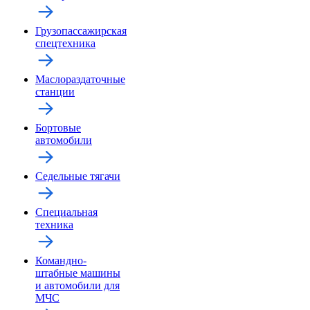
Грузопассажирская
спецтехника
Маслораздаточные
станции
Бортовые
автомобили
Седельные тягачи
Специальная
техника
Командно-
штабные машины
и автомобили для
МЧС