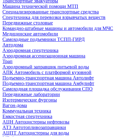
Транспортные эвакуаторы
Машина технической помощи МТП
Специализированные транспортные средства
Спецтехника для перевозки взрывчатых веществ
Передвижные столовые
Командно-штабные машины и автомобили для МЧС
Медицинские автомобили
Самоходные подъемники ТСПП-ГИРД
Автодома
Аэродромная спецтехника
Аэродромная ассенизационная машина
Трап
Аэродромный заправщик питьевой воды
АПК Автомобиль с платформой кузовной
Подъемно-транспортная машина Автолифт
Подъемно-транспортная машина Амбулифт
Самоходная площадка обслуживания СПО
Передвижные лаборатории
Изотермические фургоны
Вагон-дома
Коммунальная техника
Емкостная спецтехника
АЦН Автоцистерны нефтевозы
АТЗ Автотопливозаправщики
АЦПТ Автоцистерны для воды