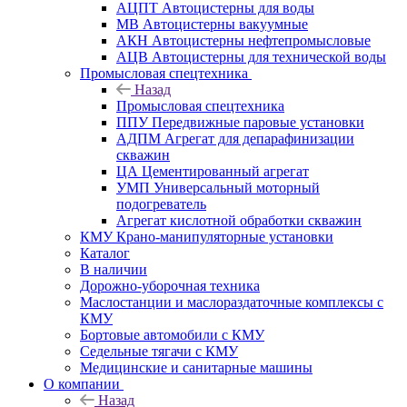
АЦПТ Автоцистерны для воды
МВ Автоцистерны вакуумные
АКН Автоцистерны нефтепромысловые
АЦВ Автоцистерны для технической воды
Промысловая спецтехника
Назад
Промысловая спецтехника
ППУ Передвижные паровые установки
АДПМ Агрегат для депарафинизации
скважин
ЦА Цементированный агрегат
УМП Универсальный моторный
подогреватель
Агрегат кислотной обработки скважин
КМУ Крано-манипуляторные установки
Каталог
В наличии
Дорожно-уборочная техника
Маслостанции и маслораздаточные комплексы с
КМУ
Бортовые автомобили с КМУ
Седельные тягачи с КМУ
Медицинские и санитарные машины
О компании
Назад