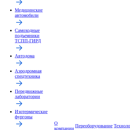
Медицинские
автомобили
Самоходные
подъемники
ТСПП-ГИРД
Автодома
Аэродромная
спецтехника
Передвижные
лаборатории
Изотермические
фургоны
О
Переоборудование
Технол
компании