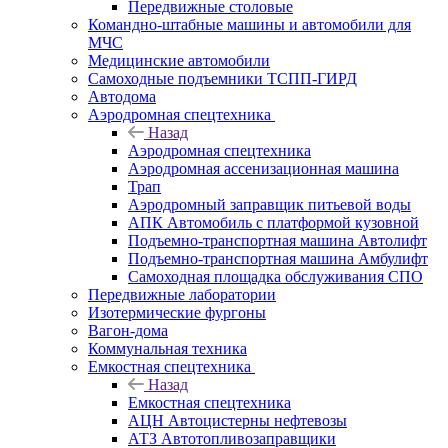
Передвижные столовые
Командно-штабные машины и автомобили для
МЧС
Медицинские автомобили
Самоходные подъемники ТСПП-ГИРД
Автодома
Аэродромная спецтехника
Назад
Аэродромная спецтехника
Аэродромная ассенизационная машина
Трап
Аэродромный заправщик питьевой воды
АПК Автомобиль с платформой кузовной
Подъемно-транспортная машина Автолифт
Подъемно-транспортная машина Амбулифт
Самоходная площадка обслуживания СПО
Передвижные лаборатории
Изотермические фургоны
Вагон-дома
Коммунальная техника
Емкостная спецтехника
Назад
Емкостная спецтехника
АЦН Автоцистерны нефтевозы
АТЗ Автотопливозаправщики