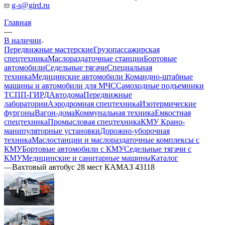
g-s@gird.ru
Главная
—
В наличии
Передвижные мастерские
Грузопассажирская
спецтехника
Маслораздаточные станции
Бортовые
автомобили
Седельные тягачи
Специальная
техника
Медицинские автомобили
Командно-штабные
машины и автомобили для МЧС
Самоходные подъемники
ТСПП-ГИРД
Автодома
Передвижные
лаборатории
Аэродромная спецтехника
Изотермические
фургоны
Вагон-дома
Коммунальная техника
Емкостная
спецтехника
Промысловая спецтехника
КМУ Крано-
манипуляторные установки
Дорожно-уборочная
техника
Маслостанции и маслораздаточные комплексы с
КМУ
Бортовые автомобили с КМУ
Седельные тягачи с
КМУ
Медицинские и санитарные машины
Каталог
—
Вахтовый автобус 28 мест КАМАЗ 43118