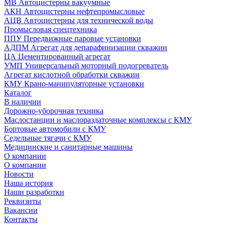
МВ Автоцистерны вакуумные
АКН Автоцистерны нефтепромысловые
АЦВ Автоцистерны для технической воды
Промысловая спецтехника
ППУ Передвижные паровые установки
АДПМ Агрегат для депарафинизации скважин
ЦА Цементированный агрегат
УМП Универсальный моторный подогреватель
Агрегат кислотной обработки скважин
КМУ Крано-манипуляторные установки
Каталог
В наличии
Дорожно-уборочная техника
Маслостанции и маслораздаточные комплексы с КМУ
Бортовые автомобили с КМУ
Седельные тягачи с КМУ
Медицинские и санитарные машины
О компании
О компании
Новости
Наша история
Наши разработки
Реквизиты
Вакансии
Контакты