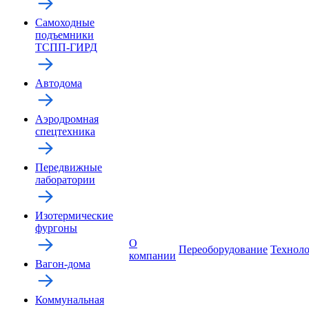
Самоходные
подъемники
ТСПП-ГИРД
Автодома
Аэродромная
спецтехника
Передвижные
лаборатории
Изотермические
фургоны
О
Переоборудование
Технол
компании
Вагон-дома
Коммунальная