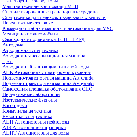
Транспортные эвакуаторы
Машина технической помощи МТП
Специализированные транспортные средства
Спецтехника для перевозки взрывчатых веществ
Передвижные столовые
Командно-штабные машины и автомобили для МЧС
Медицинские автомобили
Самоходные подъемники ТСПП-ГИРД
Автодома
Аэродромная спецтехника
Аэродромная ассенизационная машина
Трап
Аэродромный заправщик питьевой воды
АПК Автомобиль с платформой кузовной
Подъемно-транспортная машина Автолифт
Подъемно-транспортная машина Амбулифт
Самоходная площадка обслуживания СПО
Передвижные лаборатории
Изотермические фургоны
Вагон-дома
Коммунальная техника
Емкостная спецтехника
АЦН Автоцистерны нефтевозы
АТЗ Автотопливозаправщики
АЦПТ Автоцистерны для воды