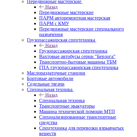
Передвижные мастерские
Назад
Передвижные мастерские
ПАРМ авторемонтная мастерская
ПАРМ с КМУ
Передвижные мастерские специального
назначения
Грузопассажирская спецтехника
Назад
Грузопассажирская спецтехника
Вахтовые автобусы серии "Берлога"
Транспортно-бытовые машины ТБМ
ГПА грузопассажирская спецтехника
Маслораздаточные станции
Бортовые автомобили
Седельные тягачи
Специальная техника
Назад
Специальная техника
Транспортные эвакуаторы
Машина технической помощи МТП
Специализированные транспортные
средства
Спецтехника для перевозки взрывчатых
веществ