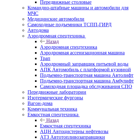
Передвижные столовые
Командно-штабные машины и автомобили для
МЧС
Медицинские автомобили
Самоходные подъемники ТСПП-ГИРД
Автодома
Аэродромная спецтехника
Назад
Аэродромная спецтехника
Аэродромная ассенизационная машина
Трап
Аэродромный заправщик питьевой воды
АПК Автомобиль с платформой кузовной
Подъемно-транспортная машина Автолифт
Подъемно-транспортная машина Амбулифт
Самоходная площадка обслуживания СПО
Передвижные лаборатории
Изотермические фургоны
Вагон-дома
Коммунальная техника
Емкостная спецтехника
Назад
Емкостная спецтехника
АЦН Автоцистерны нефтевозы
АТЗ Автотопливозаправщики