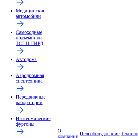
Медицинские
автомобили
Самоходные
подъемники
ТСПП-ГИРД
Автодома
Аэродромная
спецтехника
Передвижные
лаборатории
Изотермические
фургоны
О
Переоборудование
Технол
компании