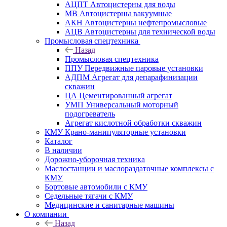
АЦПТ Автоцистерны для воды
МВ Автоцистерны вакуумные
АКН Автоцистерны нефтепромысловые
АЦВ Автоцистерны для технической воды
Промысловая спецтехника
Назад
Промысловая спецтехника
ППУ Передвижные паровые установки
АДПМ Агрегат для депарафинизации
скважин
ЦА Цементированный агрегат
УМП Универсальный моторный
подогреватель
Агрегат кислотной обработки скважин
КМУ Крано-манипуляторные установки
Каталог
В наличии
Дорожно-уборочная техника
Маслостанции и маслораздаточные комплексы с
КМУ
Бортовые автомобили с КМУ
Седельные тягачи с КМУ
Медицинские и санитарные машины
О компании
Назад