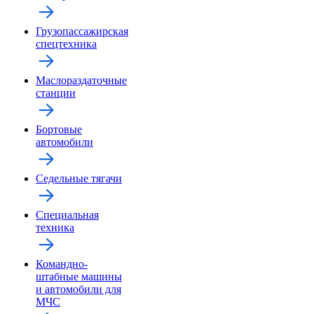
Грузопассажирская
спецтехника
Маслораздаточные
станции
Бортовые
автомобили
Седельные тягачи
Специальная
техника
Командно-
штабные машины
и автомобили для
МЧС