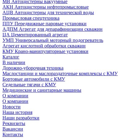
МВ Автоцистерны вакуумные
АКН Автоцистерны нефтепромысловые
АЦВ Автоцистерны для технической воды
Промысловая спецтехника
ППУ Передвижные паровые установки
АДПМ Агрегат для депарафинизации скважин
ЦА Цементированный агрегат
УМП Универсальный моторный подогреватель
Агрегат кислотной обработки скважин
КМУ Крано-манипуляторные установки
Каталог
В наличии
Дорожно-уборочная техника
Маслостанции и маслораздаточные комплексы с КМУ
Бортовые автомобили с КМУ
Седельные тягачи с КМУ
Медицинские и санитарные машины
О компании
О компании
Новости
Наша история
Наши разработки
Реквизиты
Вакансии
Контакты