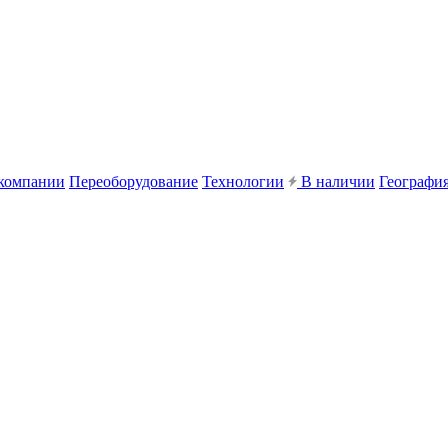
компании
Переоборудование
Технологии
В наличии
География