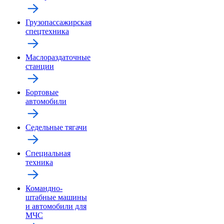
Грузопассажирская
спецтехника
Маслораздаточные
станции
Бортовые
автомобили
Седельные тягачи
Специальная
техника
Командно-
штабные машины
и автомобили для
МЧС