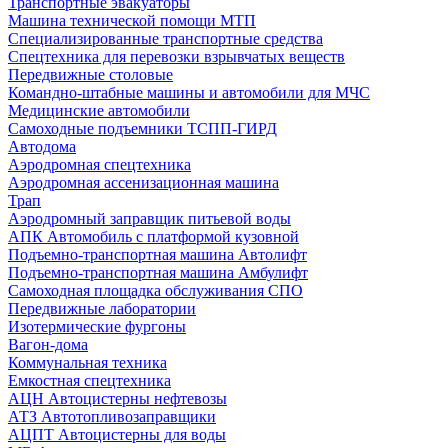
Транспортные эвакуаторы
Машина технической помощи МТП
Специализированные транспортные средства
Спецтехника для перевозки взрывчатых веществ
Передвижные столовые
Командно-штабные машины и автомобили для МЧС
Медицинские автомобили
Самоходные подъемники ТСПП-ГИРД
Автодома
Аэродромная спецтехника
Аэродромная ассенизационная машина
Трап
Аэродромный заправщик питьевой воды
АПК Автомобиль с платформой кузовной
Подъемно-транспортная машина Автолифт
Подъемно-транспортная машина Амбулифт
Самоходная площадка обслуживания СПО
Передвижные лаборатории
Изотермические фургоны
Вагон-дома
Коммунальная техника
Емкостная спецтехника
АЦН Автоцистерны нефтевозы
АТЗ Автотопливозаправщики
АЦПТ Автоцистерны для воды