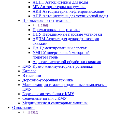
АЦПТ Автоцистерны для воды
МВ Автоцистерны вакуумные
АКН Автоцистерны нефтепромысловые
АЦВ Автоцистерны для технической воды
Промысловая спецтехника
Назад
Промысловая спецтехника
ППУ Передвижные паровые установки
АДПМ Агрегат для депарафинизации
скважин
ЦА Цементированный агрегат
УМП Универсальный моторный
подогреватель
Агрегат кислотной обработки скважин
КМУ Крано-манипуляторные установки
Каталог
В наличии
Дорожно-уборочная техника
Маслостанции и маслораздаточные комплексы с
КМУ
Бортовые автомобили с КМУ
Седельные тягачи с КМУ
Медицинские и санитарные машины
О компании
Назад