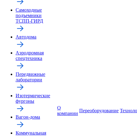
Самоходные
подъемники
ТСПП-ГИРД
Автодома
Аэродромная
спецтехника
Передвижные
лаборатории
Изотермические
фургоны
О
Переоборудование
Технол
компании
Вагон-дома
Коммунальная