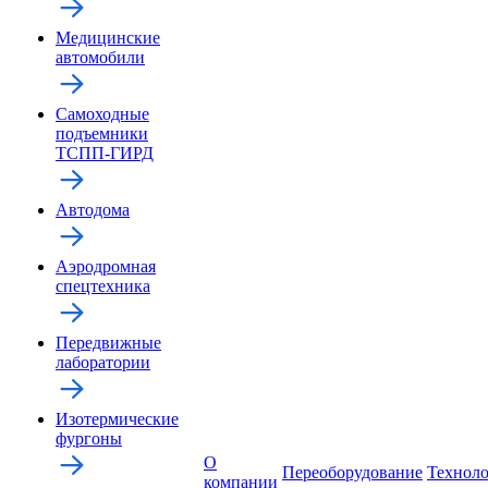
Медицинские
автомобили
Самоходные
подъемники
ТСПП-ГИРД
Автодома
Аэродромная
спецтехника
Передвижные
лаборатории
Изотермические
фургоны
О
Переоборудование
Технол
компании