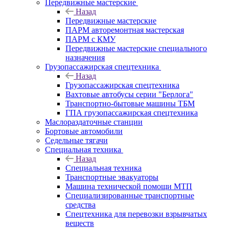
Передвижные мастерские
Назад
Передвижные мастерские
ПАРМ авторемонтная мастерская
ПАРМ с КМУ
Передвижные мастерские специального
назначения
Грузопассажирская спецтехника
Назад
Грузопассажирская спецтехника
Вахтовые автобусы серии "Берлога"
Транспортно-бытовые машины ТБМ
ГПА грузопассажирская спецтехника
Маслораздаточные станции
Бортовые автомобили
Седельные тягачи
Специальная техника
Назад
Специальная техника
Транспортные эвакуаторы
Машина технической помощи МТП
Специализированные транспортные
средства
Спецтехника для перевозки взрывчатых
веществ