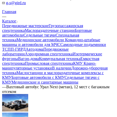
g-s@gird.ru
Главная
—
Каталог
Передвижные мастерские
Грузопассажирская
спецтехника
Маслораздаточные станции
Бортовые
автомобили
Седельные тягачи
Специальная
техника
Медицинские автомобили
Командно-штабные
машины и автомобили для МЧС
Самоходные подъемники
ТСПП-ГИРД
Автодома
Передвижные
лаборатории
Аэродромная спецтехника
Изотермические
фургоны
Вагон-дома
Коммунальная техника
Емкостная
спецтехника
Промысловая спецтехника
КМУ Крано-
манипуляторные установки
В наличии
Дорожно-уборочная
техника
Маслостанции и маслораздаточные комплексы с
КМУ
Бортовые автомобили с КМУ
Седельные тягачи с
КМУ
Медицинские и санитарные машины
—
Вахтовый автобус Урал Next (метан), 12 мест с багажным
отсеком