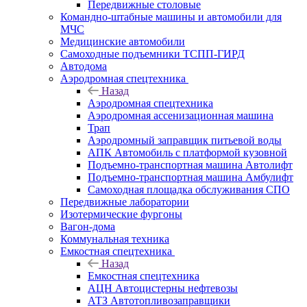
Передвижные столовые
Командно-штабные машины и автомобили для
МЧС
Медицинские автомобили
Самоходные подъемники ТСПП-ГИРД
Автодома
Аэродромная спецтехника
Назад
Аэродромная спецтехника
Аэродромная ассенизационная машина
Трап
Аэродромный заправщик питьевой воды
АПК Автомобиль с платформой кузовной
Подъемно-транспортная машина Автолифт
Подъемно-транспортная машина Амбулифт
Самоходная площадка обслуживания СПО
Передвижные лаборатории
Изотермические фургоны
Вагон-дома
Коммунальная техника
Емкостная спецтехника
Назад
Емкостная спецтехника
АЦН Автоцистерны нефтевозы
АТЗ Автотопливозаправщики