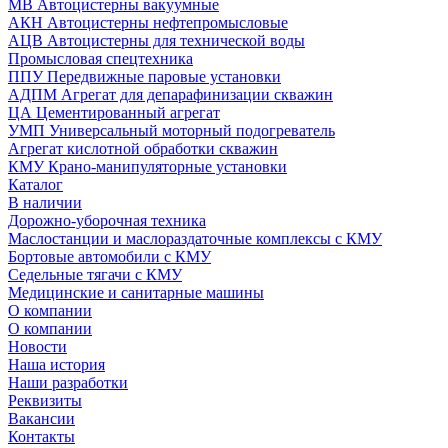
МВ Автоцистерны вакуумные
АКН Автоцистерны нефтепромысловые
АЦВ Автоцистерны для технической воды
Промысловая спецтехника
ППУ Передвижные паровые установки
АДПМ Агрегат для депарафинизации скважин
ЦА Цементированный агрегат
УМП Универсальный моторный подогреватель
Агрегат кислотной обработки скважин
КМУ Крано-манипуляторные установки
Каталог
В наличии
Дорожно-уборочная техника
Маслостанции и маслораздаточные комплексы с КМУ
Бортовые автомобили с КМУ
Седельные тягачи с КМУ
Медицинские и санитарные машины
О компании
О компании
Новости
Наша история
Наши разработки
Реквизиты
Вакансии
Контакты