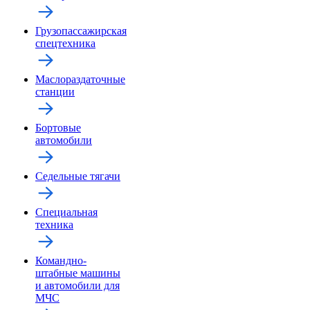
Грузопассажирская
спецтехника
Маслораздаточные
станции
Бортовые
автомобили
Седельные тягачи
Специальная
техника
Командно-
штабные машины
и автомобили для
МЧС