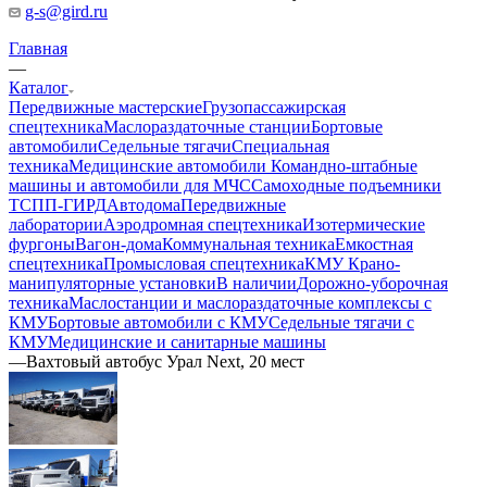
g-s@gird.ru
Главная
—
Каталог
Передвижные мастерские
Грузопассажирская
спецтехника
Маслораздаточные станции
Бортовые
автомобили
Седельные тягачи
Специальная
техника
Медицинские автомобили
Командно-штабные
машины и автомобили для МЧС
Самоходные подъемники
ТСПП-ГИРД
Автодома
Передвижные
лаборатории
Аэродромная спецтехника
Изотермические
фургоны
Вагон-дома
Коммунальная техника
Емкостная
спецтехника
Промысловая спецтехника
КМУ Крано-
манипуляторные установки
В наличии
Дорожно-уборочная
техника
Маслостанции и маслораздаточные комплексы с
КМУ
Бортовые автомобили с КМУ
Седельные тягачи с
КМУ
Медицинские и санитарные машины
—
Вахтовый автобус Урал Next, 20 мест