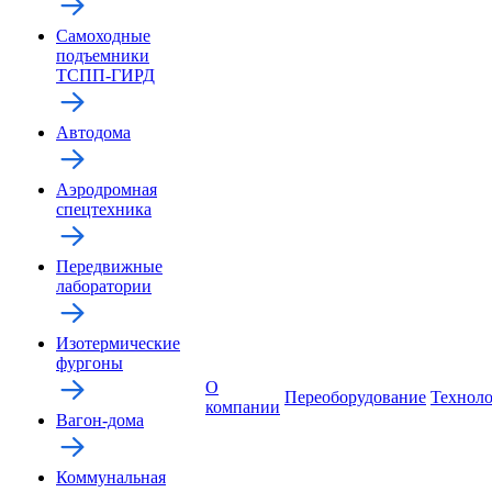
Самоходные
подъемники
ТСПП-ГИРД
Автодома
Аэродромная
спецтехника
Передвижные
лаборатории
Изотермические
фургоны
О
Переоборудование
Технол
компании
Вагон-дома
Коммунальная