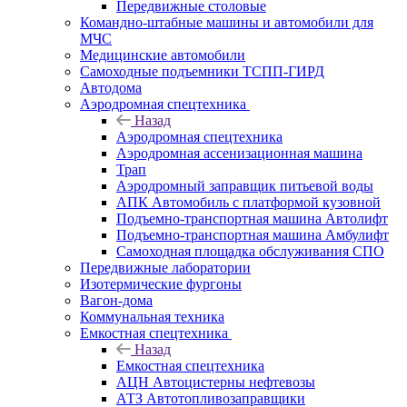
Передвижные столовые
Командно-штабные машины и автомобили для
МЧС
Медицинские автомобили
Самоходные подъемники ТСПП-ГИРД
Автодома
Аэродромная спецтехника
Назад
Аэродромная спецтехника
Аэродромная ассенизационная машина
Трап
Аэродромный заправщик питьевой воды
АПК Автомобиль с платформой кузовной
Подъемно-транспортная машина Автолифт
Подъемно-транспортная машина Амбулифт
Самоходная площадка обслуживания СПО
Передвижные лаборатории
Изотермические фургоны
Вагон-дома
Коммунальная техника
Емкостная спецтехника
Назад
Емкостная спецтехника
АЦН Автоцистерны нефтевозы
АТЗ Автотопливозаправщики