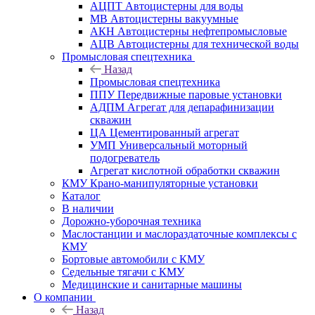
АЦПТ Автоцистерны для воды
МВ Автоцистерны вакуумные
АКН Автоцистерны нефтепромысловые
АЦВ Автоцистерны для технической воды
Промысловая спецтехника
Назад
Промысловая спецтехника
ППУ Передвижные паровые установки
АДПМ Агрегат для депарафинизации
скважин
ЦА Цементированный агрегат
УМП Универсальный моторный
подогреватель
Агрегат кислотной обработки скважин
КМУ Крано-манипуляторные установки
Каталог
В наличии
Дорожно-уборочная техника
Маслостанции и маслораздаточные комплексы с
КМУ
Бортовые автомобили с КМУ
Седельные тягачи с КМУ
Медицинские и санитарные машины
О компании
Назад