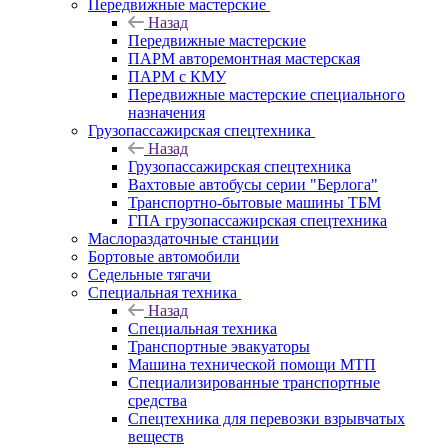
Передвижные мастерские
Назад
Передвижные мастерские
ПАРМ авторемонтная мастерская
ПАРМ с КМУ
Передвижные мастерские специального
назначения
Грузопассажирская спецтехника
Назад
Грузопассажирская спецтехника
Вахтовые автобусы серии "Берлога"
Транспортно-бытовые машины ТБМ
ГПА грузопассажирская спецтехника
Маслораздаточные станции
Бортовые автомобили
Седельные тягачи
Специальная техника
Назад
Специальная техника
Транспортные эвакуаторы
Машина технической помощи МТП
Специализированные транспортные
средства
Спецтехника для перевозки взрывчатых
веществ