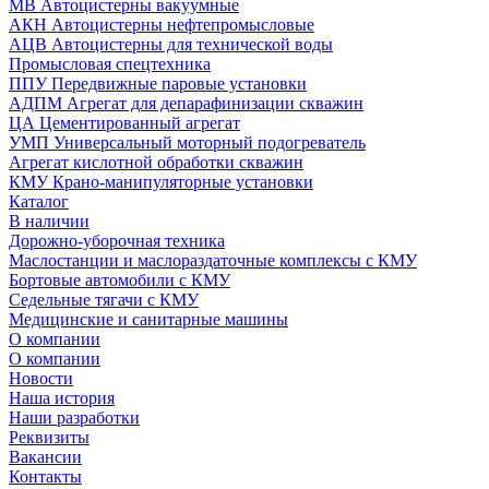
МВ Автоцистерны вакуумные
АКН Автоцистерны нефтепромысловые
АЦВ Автоцистерны для технической воды
Промысловая спецтехника
ППУ Передвижные паровые установки
АДПМ Агрегат для депарафинизации скважин
ЦА Цементированный агрегат
УМП Универсальный моторный подогреватель
Агрегат кислотной обработки скважин
КМУ Крано-манипуляторные установки
Каталог
В наличии
Дорожно-уборочная техника
Маслостанции и маслораздаточные комплексы с КМУ
Бортовые автомобили с КМУ
Седельные тягачи с КМУ
Медицинские и санитарные машины
О компании
О компании
Новости
Наша история
Наши разработки
Реквизиты
Вакансии
Контакты