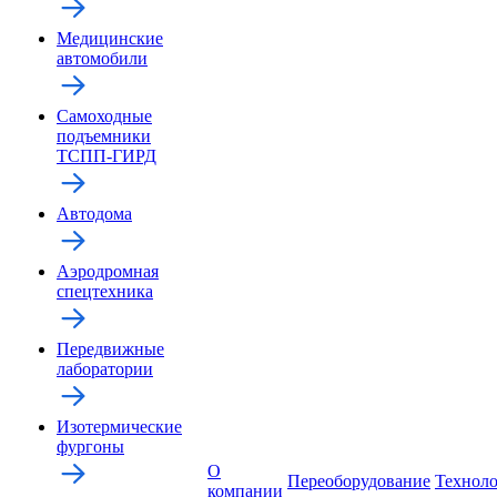
Медицинские
автомобили
Самоходные
подъемники
ТСПП-ГИРД
Автодома
Аэродромная
спецтехника
Передвижные
лаборатории
Изотермические
фургоны
О
Переоборудование
Технол
компании