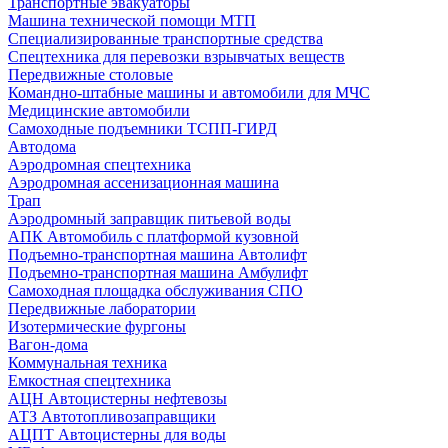
Транспортные эвакуаторы
Машина технической помощи МТП
Специализированные транспортные средства
Спецтехника для перевозки взрывчатых веществ
Передвижные столовые
Командно-штабные машины и автомобили для МЧС
Медицинские автомобили
Самоходные подъемники ТСПП-ГИРД
Автодома
Аэродромная спецтехника
Аэродромная ассенизационная машина
Трап
Аэродромный заправщик питьевой воды
АПК Автомобиль с платформой кузовной
Подъемно-транспортная машина Автолифт
Подъемно-транспортная машина Амбулифт
Самоходная площадка обслуживания СПО
Передвижные лаборатории
Изотермические фургоны
Вагон-дома
Коммунальная техника
Емкостная спецтехника
АЦН Автоцистерны нефтевозы
АТЗ Автотопливозаправщики
АЦПТ Автоцистерны для воды