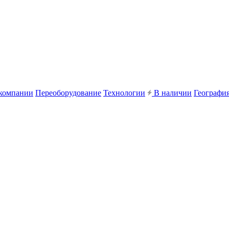
компании
Переоборудование
Технологии
В наличии
География