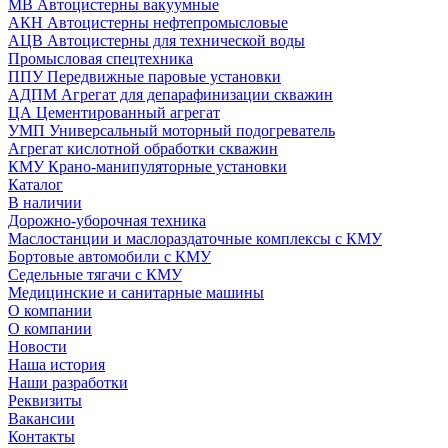
МВ Автоцистерны вакуумные
АКН Автоцистерны нефтепромысловые
АЦВ Автоцистерны для технической воды
Промысловая спецтехника
ППУ Передвижные паровые установки
АДПМ Агрегат для депарафинизации скважин
ЦА Цементированный агрегат
УМП Универсальный моторный подогреватель
Агрегат кислотной обработки скважин
КМУ Крано-манипуляторные установки
Каталог
В наличии
Дорожно-уборочная техника
Маслостанции и маслораздаточные комплексы с КМУ
Бортовые автомобили с КМУ
Седельные тягачи с КМУ
Медицинские и санитарные машины
О компании
О компании
Новости
Наша история
Наши разработки
Реквизиты
Вакансии
Контакты