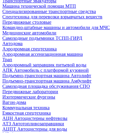
Транспортные эвакуаторы
Машина технической помощи МТП
Специализированные транспортные средства
Спецтехника для перевозки взрывчатых веществ
Передвижные столовые
Командно-штабные машины и автомобили для МЧС
Медицинские автомобили
Самоходные подъемники ТСПП-ГИРД
Автодома
Аэродромная спецтехника
Аэродромная ассенизационная машина
Трап
Аэродромный заправщик питьевой воды
АПК Автомобиль с платформой кузовной
Подъемно-транспортная машина Автолифт
Подъемно-транспортная машина Амбулифт
Самоходная площадка обслуживания СПО
Передвижные лаборатории
Изотермические фургоны
Вагон-дома
Коммунальная техника
Емкостная спецтехника
АЦН Автоцистерны нефтевозы
АТЗ Автотопливозаправщики
АЦПТ Автоцистерны для воды