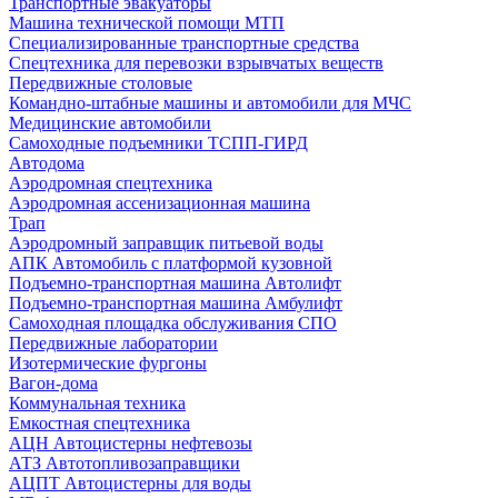
Транспортные эвакуаторы
Машина технической помощи МТП
Специализированные транспортные средства
Спецтехника для перевозки взрывчатых веществ
Передвижные столовые
Командно-штабные машины и автомобили для МЧС
Медицинские автомобили
Самоходные подъемники ТСПП-ГИРД
Автодома
Аэродромная спецтехника
Аэродромная ассенизационная машина
Трап
Аэродромный заправщик питьевой воды
АПК Автомобиль с платформой кузовной
Подъемно-транспортная машина Автолифт
Подъемно-транспортная машина Амбулифт
Самоходная площадка обслуживания СПО
Передвижные лаборатории
Изотермические фургоны
Вагон-дома
Коммунальная техника
Емкостная спецтехника
АЦН Автоцистерны нефтевозы
АТЗ Автотопливозаправщики
АЦПТ Автоцистерны для воды