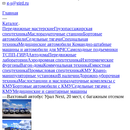
g-s@gird.ru
Главная
—
Каталог
Передвижные мастерские
Грузопассажирская
спецтехника
Маслораздаточные станции
Бортовые
автомобили
Седельные тягачи
Специальная
техника
Медицинские автомобили
Командно-штабные
машины и автомобили для МЧС
Самоходные подъемники
ТСПП-ГИРД
Автодома
Передвижные
лаборатории
Аэродромная спецтехника
Изотермические
фургоны
Вагон-дома
Коммунальная техника
Емкостная
спецтехника
Промысловая спецтехника
КМУ Крано-
манипуляторные установки
В наличии
Дорожно-уборочная
техника
Маслостанции и маслораздаточные комплексы с
КМУ
Бортовые автомобили с КМУ
Седельные тягачи с
КМУ
Медицинские и санитарные машины
—
Вахтовый автобус Урал Next, 20 мест, с багажным отсеком