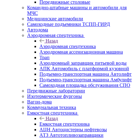
Передвижные столовые
Командно-штабные машины и автомобили для
МЧС
Медицинские автомобили
Самоходные подъемники ТСПП-ГИРД
Автодома
Аэродромная спецтехника
Назад
Аэродромная спецтехника
Аэродромная ассенизационная машина
Трап
Аэродромный заправщик питьевой воды
АПК Автомобиль с платформой кузовной
Подъемно-транспортная машина Автолифт
Подъемно-транспортная машина Амбулифт
Самоходная площадка обслуживания СПО
Передвижные лаборатории
Изотермические фургоны
Вагон-дома
Коммунальная техника
Емкостная спецтехника
Назад
Емкостная спецтехника
АЦН Автоцистерны нефтевозы
АТЗ Автотопливозаправщики