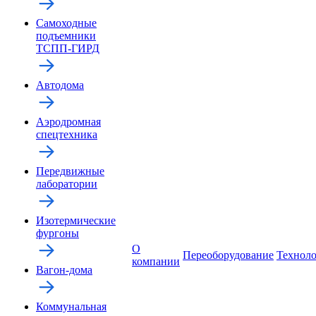
Самоходные
подъемники
ТСПП-ГИРД
Автодома
Аэродромная
спецтехника
Передвижные
лаборатории
Изотермические
фургоны
О
Переоборудование
Технол
компании
Вагон-дома
Коммунальная