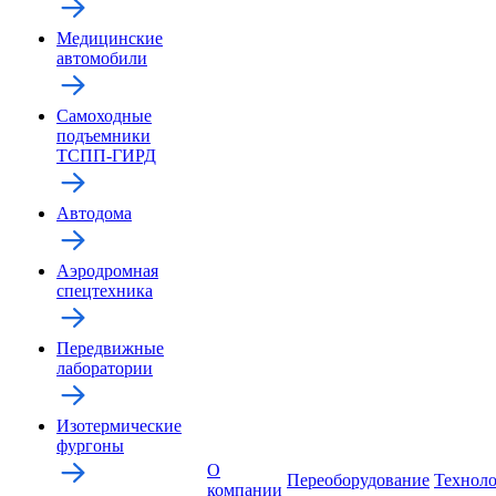
Медицинские
автомобили
Самоходные
подъемники
ТСПП-ГИРД
Автодома
Аэродромная
спецтехника
Передвижные
лаборатории
Изотермические
фургоны
О
Переоборудование
Технол
компании