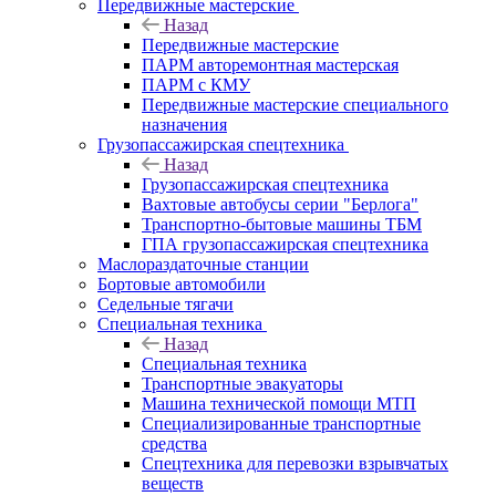
Передвижные мастерские
Назад
Передвижные мастерские
ПАРМ авторемонтная мастерская
ПАРМ с КМУ
Передвижные мастерские специального
назначения
Грузопассажирская спецтехника
Назад
Грузопассажирская спецтехника
Вахтовые автобусы серии "Берлога"
Транспортно-бытовые машины ТБМ
ГПА грузопассажирская спецтехника
Маслораздаточные станции
Бортовые автомобили
Седельные тягачи
Специальная техника
Назад
Специальная техника
Транспортные эвакуаторы
Машина технической помощи МТП
Специализированные транспортные
средства
Спецтехника для перевозки взрывчатых
веществ