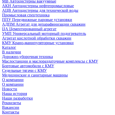
МВ Автоцистерны вакуумные
АКН Автоцистерны нефтепромысловые
АЦВ Автоцистерны для технической воды
Промысловая спецтехника
ППУ Передвижные паровые установки
АДПМ Агрегат для депарафинизации скважин
ЦА Цементированный агрегат
УМП Универсальный моторный подогреватель
Агрегат кислотной обработки скважин
КМУ Крано-манипуляторные установки
Каталог
В наличии
Дорожно-уборочная техника
Маслостанции и маслораздаточные комплексы с КМУ
Бортовые автомобили с КМУ
Седельные тягачи с КМУ
Медицинские и санитарные машины
О компании
О компании
Новости
Наша история
Наши разработки
Реквизиты
Вакансии
Контакты