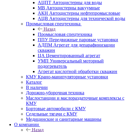
АЦПТ Автоцистерны для воды
МВ Автоцистерны вакуумные
АКН Автоцистерны нефтепромысловые
АЦВ Автоцистерны для технической воды
Промысловая спецтехника
Назад
Промысловая спецтехника
ППУ Передвижные паровые установки
АДПМ Агрегат для депарафинизации
скважин
ЦА Цементированный агрегат
УМП Универсальный моторный
подогреватель
Агрегат кислотной обработки скважин
КМУ Крано-манипуляторные установки
Каталог
В наличии
Дорожно-уборочная техника
Маслостанции и маслораздаточные комплексы с
КМУ
Бортовые автомобили с КМУ
Седельные тягачи с КМУ
Медицинские и санитарные машины
О компании
Назад