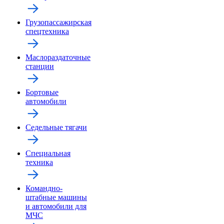
Грузопассажирская
спецтехника
Маслораздаточные
станции
Бортовые
автомобили
Седельные тягачи
Специальная
техника
Командно-
штабные машины
и автомобили для
МЧС