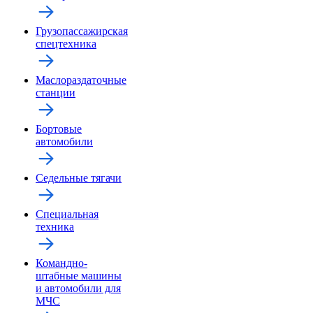
Грузопассажирская
спецтехника
Маслораздаточные
станции
Бортовые
автомобили
Седельные тягачи
Специальная
техника
Командно-
штабные машины
и автомобили для
МЧС