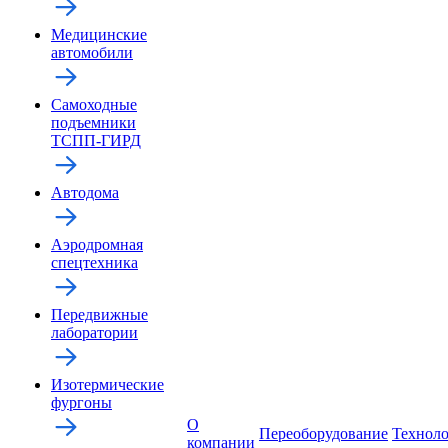
Медицинские
автомобили
Самоходные
подъемники
ТСПП-ГИРД
Автодома
Аэродромная
спецтехника
Передвижные
лаборатории
Изотермические
фургоны
О
Переоборудование
Технол
компании