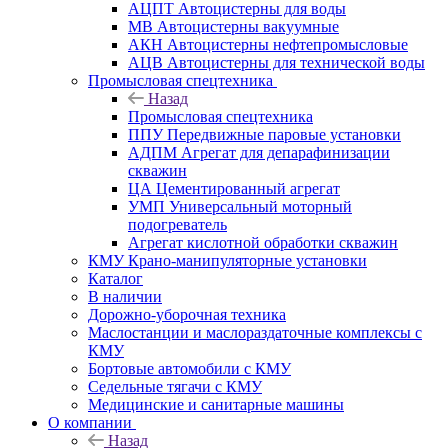
АЦПТ Автоцистерны для воды
МВ Автоцистерны вакуумные
АКН Автоцистерны нефтепромысловые
АЦВ Автоцистерны для технической воды
Промысловая спецтехника
Назад
Промысловая спецтехника
ППУ Передвижные паровые установки
АДПМ Агрегат для депарафинизации
скважин
ЦА Цементированный агрегат
УМП Универсальный моторный
подогреватель
Агрегат кислотной обработки скважин
КМУ Крано-манипуляторные установки
Каталог
В наличии
Дорожно-уборочная техника
Маслостанции и маслораздаточные комплексы с
КМУ
Бортовые автомобили с КМУ
Седельные тягачи с КМУ
Медицинские и санитарные машины
О компании
Назад