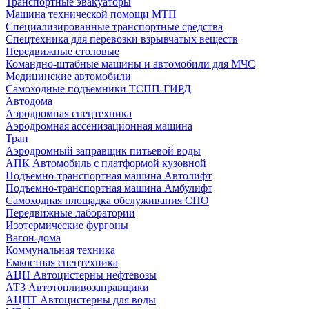
Транспортные эвакуаторы
Машина технической помощи МТП
Специализированные транспортные средства
Спецтехника для перевозки взрывчатых веществ
Передвижные столовые
Командно-штабные машины и автомобили для МЧС
Медицинские автомобили
Самоходные подъемники ТСПП-ГИРД
Автодома
Аэродромная спецтехника
Аэродромная ассенизационная машина
Трап
Аэродромный заправщик питьевой воды
АПК Автомобиль с платформой кузовной
Подъемно-транспортная машина Автолифт
Подъемно-транспортная машина Амбулифт
Самоходная площадка обслуживания СПО
Передвижные лаборатории
Изотермические фургоны
Вагон-дома
Коммунальная техника
Емкостная спецтехника
АЦН Автоцистерны нефтевозы
АТЗ Автотопливозаправщики
АЦПТ Автоцистерны для воды