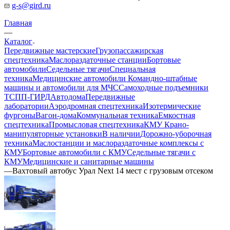
g-s@gird.ru
Главная
—
Каталог
Передвижные мастерские
Грузопассажирская
спецтехника
Маслораздаточные станции
Бортовые
автомобили
Седельные тягачи
Специальная
техника
Медицинские автомобили
Командно-штабные
машины и автомобили для МЧС
Самоходные подъемники
ТСПП-ГИРД
Автодома
Передвижные
лаборатории
Аэродромная спецтехника
Изотермические
фургоны
Вагон-дома
Коммунальная техника
Емкостная
спецтехника
Промысловая спецтехника
КМУ Крано-
манипуляторные установки
В наличии
Дорожно-уборочная
техника
Маслостанции и маслораздаточные комплексы с
КМУ
Бортовые автомобили с КМУ
Седельные тягачи с
КМУ
Медицинские и санитарные машины
—
Вахтовый автобус Урал Next 14 мест с грузовым отсеком