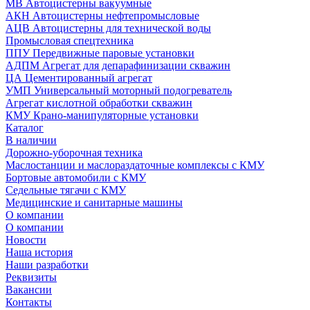
МВ Автоцистерны вакуумные
АКН Автоцистерны нефтепромысловые
АЦВ Автоцистерны для технической воды
Промысловая спецтехника
ППУ Передвижные паровые установки
АДПМ Агрегат для депарафинизации скважин
ЦА Цементированный агрегат
УМП Универсальный моторный подогреватель
Агрегат кислотной обработки скважин
КМУ Крано-манипуляторные установки
Каталог
В наличии
Дорожно-уборочная техника
Маслостанции и маслораздаточные комплексы с КМУ
Бортовые автомобили с КМУ
Седельные тягачи с КМУ
Медицинские и санитарные машины
О компании
О компании
Новости
Наша история
Наши разработки
Реквизиты
Вакансии
Контакты