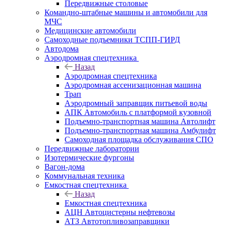
Передвижные столовые
Командно-штабные машины и автомобили для
МЧС
Медицинские автомобили
Самоходные подъемники ТСПП-ГИРД
Автодома
Аэродромная спецтехника
Назад
Аэродромная спецтехника
Аэродромная ассенизационная машина
Трап
Аэродромный заправщик питьевой воды
АПК Автомобиль с платформой кузовной
Подъемно-транспортная машина Автолифт
Подъемно-транспортная машина Амбулифт
Самоходная площадка обслуживания СПО
Передвижные лаборатории
Изотермические фургоны
Вагон-дома
Коммунальная техника
Емкостная спецтехника
Назад
Емкостная спецтехника
АЦН Автоцистерны нефтевозы
АТЗ Автотопливозаправщики