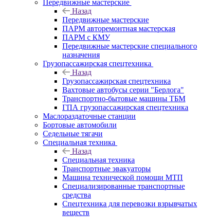
Передвижные мастерские
Назад
Передвижные мастерские
ПАРМ авторемонтная мастерская
ПАРМ с КМУ
Передвижные мастерские специального
назначения
Грузопассажирская спецтехника
Назад
Грузопассажирская спецтехника
Вахтовые автобусы серии "Берлога"
Транспортно-бытовые машины ТБМ
ГПА грузопассажирская спецтехника
Маслораздаточные станции
Бортовые автомобили
Седельные тягачи
Специальная техника
Назад
Специальная техника
Транспортные эвакуаторы
Машина технической помощи МТП
Специализированные транспортные
средства
Спецтехника для перевозки взрывчатых
веществ