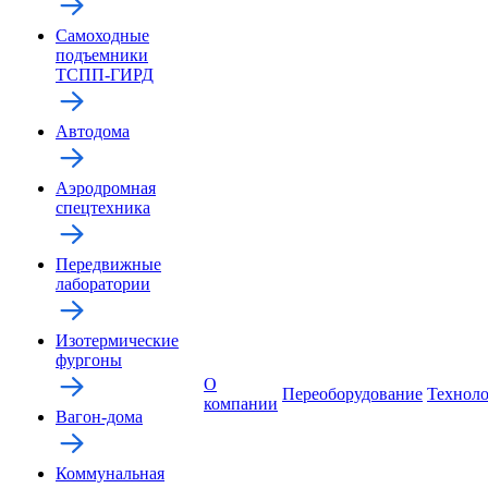
Самоходные
подъемники
ТСПП-ГИРД
Автодома
Аэродромная
спецтехника
Передвижные
лаборатории
Изотермические
фургоны
О
Переоборудование
Технол
компании
Вагон-дома
Коммунальная