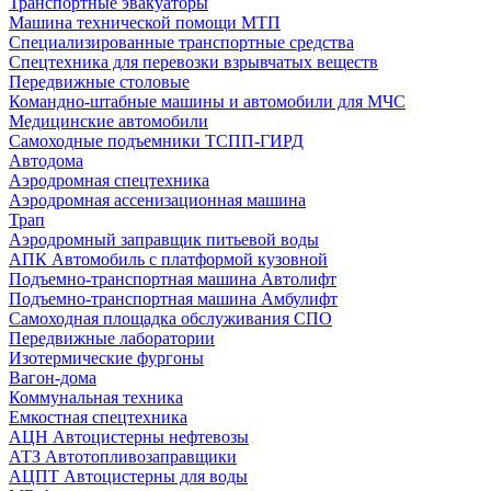
Транспортные эвакуаторы
Машина технической помощи МТП
Специализированные транспортные средства
Спецтехника для перевозки взрывчатых веществ
Передвижные столовые
Командно-штабные машины и автомобили для МЧС
Медицинские автомобили
Самоходные подъемники ТСПП-ГИРД
Автодома
Аэродромная спецтехника
Аэродромная ассенизационная машина
Трап
Аэродромный заправщик питьевой воды
АПК Автомобиль с платформой кузовной
Подъемно-транспортная машина Автолифт
Подъемно-транспортная машина Амбулифт
Самоходная площадка обслуживания СПО
Передвижные лаборатории
Изотермические фургоны
Вагон-дома
Коммунальная техника
Емкостная спецтехника
АЦН Автоцистерны нефтевозы
АТЗ Автотопливозаправщики
АЦПТ Автоцистерны для воды