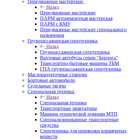
Передвижные мастерские
Назад
Передвижные мастерские
ПАРМ авторемонтная мастерская
ПАРМ с КМУ
Передвижные мастерские специального
назначения
Грузопассажирская спецтехника
Назад
Грузопассажирская спецтехника
Вахтовые автобусы серии "Берлога"
Транспортно-бытовые машины ТБМ
ГПА грузопассажирская спецтехника
Маслораздаточные станции
Бортовые автомобили
Седельные тягачи
Специальная техника
Назад
Специальная техника
Транспортные эвакуаторы
Машина технической помощи МТП
Специализированные транспортные
средства
Спецтехника для перевозки взрывчатых
веществ