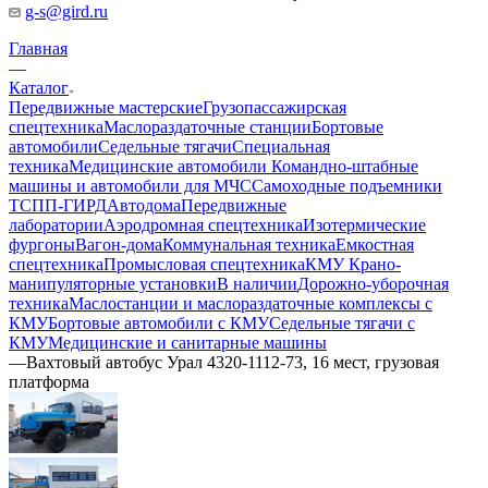
g-s@gird.ru
Главная
—
Каталог
Передвижные мастерские
Грузопассажирская
спецтехника
Маслораздаточные станции
Бортовые
автомобили
Седельные тягачи
Специальная
техника
Медицинские автомобили
Командно-штабные
машины и автомобили для МЧС
Самоходные подъемники
ТСПП-ГИРД
Автодома
Передвижные
лаборатории
Аэродромная спецтехника
Изотермические
фургоны
Вагон-дома
Коммунальная техника
Емкостная
спецтехника
Промысловая спецтехника
КМУ Крано-
манипуляторные установки
В наличии
Дорожно-уборочная
техника
Маслостанции и маслораздаточные комплексы с
КМУ
Бортовые автомобили с КМУ
Седельные тягачи с
КМУ
Медицинские и санитарные машины
—
Вахтовый автобус Урал 4320-1112-73, 16 мест, грузовая
платформа