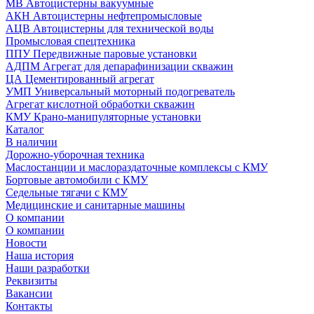
МВ Автоцистерны вакуумные
АКН Автоцистерны нефтепромысловые
АЦВ Автоцистерны для технической воды
Промысловая спецтехника
ППУ Передвижные паровые установки
АДПМ Агрегат для депарафинизации скважин
ЦА Цементированный агрегат
УМП Универсальный моторный подогреватель
Агрегат кислотной обработки скважин
КМУ Крано-манипуляторные установки
Каталог
В наличии
Дорожно-уборочная техника
Маслостанции и маслораздаточные комплексы с КМУ
Бортовые автомобили с КМУ
Седельные тягачи с КМУ
Медицинские и санитарные машины
О компании
О компании
Новости
Наша история
Наши разработки
Реквизиты
Вакансии
Контакты