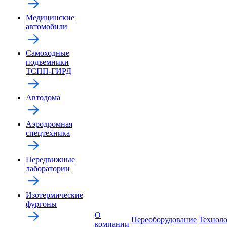
Медицинские
автомобили
Самоходные
подъемники
ТСПП-ГИРД
Автодома
Аэродромная
спецтехника
Передвижные
лаборатории
Изотермические
фургоны
О
Переоборудование
Технол
компании