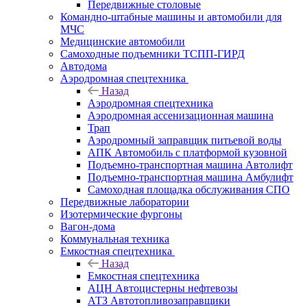
Передвижные столовые
Командно-штабные машины и автомобили для
МЧС
Медицинские автомобили
Самоходные подъемники ТСПП-ГИРД
Автодома
Аэродромная спецтехника
Назад
Аэродромная спецтехника
Аэродромная ассенизационная машина
Трап
Аэродромный заправщик питьевой воды
АПК Автомобиль с платформой кузовной
Подъемно-транспортная машина Автолифт
Подъемно-транспортная машина Амбулифт
Самоходная площадка обслуживания СПО
Передвижные лаборатории
Изотермические фургоны
Вагон-дома
Коммунальная техника
Емкостная спецтехника
Назад
Емкостная спецтехника
АЦН Автоцистерны нефтевозы
АТЗ Автотопливозаправщики