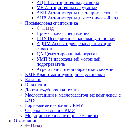
АЦПТ Автоцистерны для воды
МВ Автоцистерны вакуумные
АКН Автоцистерны нефтепромысловые
АЦВ Автоцистерны для технической воды
Промысловая спецтехника
Назад
Промысловая спецтехника
ППУ Передвижные паровые установки
АДПМ Агрегат для депарафинизации
скважин
ЦА Цементированный агрегат
УМП Универсальный моторный
подогреватель
Агрегат кислотной обработки скважин
КМУ Крано-манипуляторные установки
Каталог
В наличии
Дорожно-уборочная техника
Маслостанции и маслораздаточные комплексы с
КМУ
Бортовые автомобили с КМУ
Седельные тягачи с КМУ
Медицинские и санитарные машины
О компании
Назад