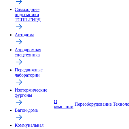
Самоходные
подъемники
ТСПП-ГИРД
Автодома
Аэродромная
спецтехника
Передвижные
лаборатории
Изотермические
фургоны
О
Переоборудование
Технол
компании
Вагон-дома
Коммунальная