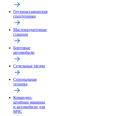
Грузопассажирская
спецтехника
Маслораздаточные
станции
Бортовые
автомобили
Седельные тягачи
Специальная
техника
Командно-
штабные машины
и автомобили для
МЧС