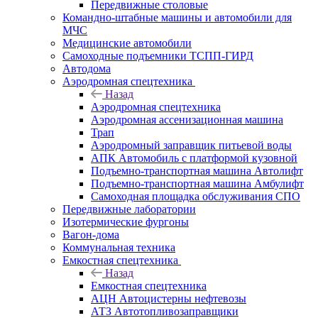
Передвижные столовые
Командно-штабные машины и автомобили для
МЧС
Медицинские автомобили
Самоходные подъемники ТСПП-ГИРД
Автодома
Аэродромная спецтехника
Назад
Аэродромная спецтехника
Аэродромная ассенизационная машина
Трап
Аэродромный заправщик питьевой воды
АПК Автомобиль с платформой кузовной
Подъемно-транспортная машина Автолифт
Подъемно-транспортная машина Амбулифт
Самоходная площадка обслуживания СПО
Передвижные лаборатории
Изотермические фургоны
Вагон-дома
Коммунальная техника
Емкостная спецтехника
Назад
Емкостная спецтехника
АЦН Автоцистерны нефтевозы
АТЗ Автотопливозаправщики