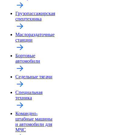
Грузопассажирская
спецтехника
Маслораздаточные
станции
Бортовые
автомобили
Седельные тягачи
Специальная
техника
Командно-
штабные машины
и автомобили для
МЧС