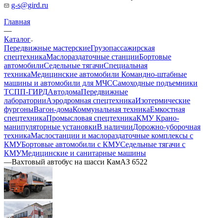
g-s@gird.ru
Главная
—
Каталог
Передвижные мастерские
Грузопассажирская
спецтехника
Маслораздаточные станции
Бортовые
автомобили
Седельные тягачи
Специальная
техника
Медицинские автомобили
Командно-штабные
машины и автомобили для МЧС
Самоходные подъемники
ТСПП-ГИРД
Автодома
Передвижные
лаборатории
Аэродромная спецтехника
Изотермические
фургоны
Вагон-дома
Коммунальная техника
Емкостная
спецтехника
Промысловая спецтехника
КМУ Крано-
манипуляторные установки
В наличии
Дорожно-уборочная
техника
Маслостанции и маслораздаточные комплексы с
КМУ
Бортовые автомобили с КМУ
Седельные тягачи с
КМУ
Медицинские и санитарные машины
—
Вахтовый автобус на шасси КамАЗ 6522