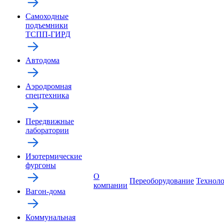
Самоходные
подъемники
ТСПП-ГИРД
Автодома
Аэродромная
спецтехника
Передвижные
лаборатории
Изотермические
фургоны
О
Переоборудование
Технол
компании
Вагон-дома
Коммунальная