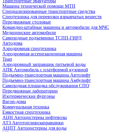
Транспортные эвакуаторы
Машина технической помощи МТП
Специализированные транспортные средства
Спецтехника для перевозки взрывчатых веществ
Передвижные столовые
Командно-штабные машины и автомобили для МЧС
Медицинские автомобили
Самоходные подъемники ТСПП-ГИРД
Автодома
Аэродромная спецтехника
Аэродромная ассенизационная машина
Трап
Аэродромный заправщик питьевой воды
АПК Автомобиль с платформой кузовной
Подъемно-транспортная машина Автолифт
Подъемно-транспортная машина Амбулифт
Самоходная площадка обслуживания СПО
Передвижные лаборатории
Изотермические фургоны
Вагон-дома
Коммунальная техника
Емкостная спецтехника
АЦН Автоцистерны нефтевозы
АТЗ Автотопливозаправщики
АЦПТ Автоцистерны для воды