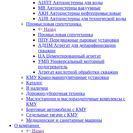
АЦПТ Автоцистерны для воды
МВ Автоцистерны вакуумные
АКН Автоцистерны нефтепромысловые
АЦВ Автоцистерны для технической воды
Промысловая спецтехника
Назад
Промысловая спецтехника
ППУ Передвижные паровые установки
АДПМ Агрегат для депарафинизации
скважин
ЦА Цементированный агрегат
УМП Универсальный моторный
подогреватель
Агрегат кислотной обработки скважин
КМУ Крано-манипуляторные установки
Каталог
В наличии
Дорожно-уборочная техника
Маслостанции и маслораздаточные комплексы с
КМУ
Бортовые автомобили с КМУ
Седельные тягачи с КМУ
Медицинские и санитарные машины
О компании
Назад