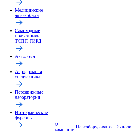
Медицинские
автомобили
Самоходные
подъемники
ТСПП-ГИРД
Автодома
Аэродромная
спецтехника
Передвижные
лаборатории
Изотермические
фургоны
О
Переоборудование
Технол
компании