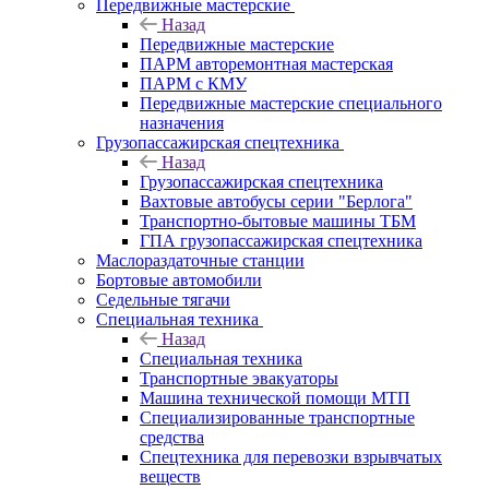
Передвижные мастерские
Назад
Передвижные мастерские
ПАРМ авторемонтная мастерская
ПАРМ с КМУ
Передвижные мастерские специального
назначения
Грузопассажирская спецтехника
Назад
Грузопассажирская спецтехника
Вахтовые автобусы серии "Берлога"
Транспортно-бытовые машины ТБМ
ГПА грузопассажирская спецтехника
Маслораздаточные станции
Бортовые автомобили
Седельные тягачи
Специальная техника
Назад
Специальная техника
Транспортные эвакуаторы
Машина технической помощи МТП
Специализированные транспортные
средства
Спецтехника для перевозки взрывчатых
веществ