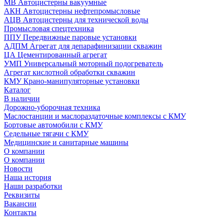
МВ Автоцистерны вакуумные
АКН Автоцистерны нефтепромысловые
АЦВ Автоцистерны для технической воды
Промысловая спецтехника
ППУ Передвижные паровые установки
АДПМ Агрегат для депарафинизации скважин
ЦА Цементированный агрегат
УМП Универсальный моторный подогреватель
Агрегат кислотной обработки скважин
КМУ Крано-манипуляторные установки
Каталог
В наличии
Дорожно-уборочная техника
Маслостанции и маслораздаточные комплексы с КМУ
Бортовые автомобили с КМУ
Седельные тягачи с КМУ
Медицинские и санитарные машины
О компании
О компании
Новости
Наша история
Наши разработки
Реквизиты
Вакансии
Контакты