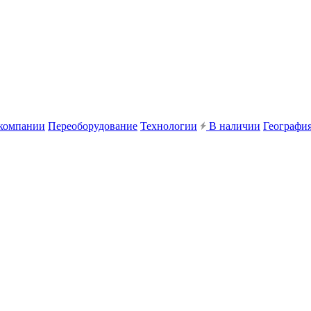
компании
Переоборудование
Технологии
В наличии
География