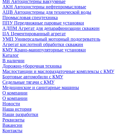
МВ Автоцистерны вакуумные
АКН Автоцистерны нефтепромысловые
АЦВ Автоцистерны для технической воды
Промысловая спецтехника
ППУ Передвижные паровые установки
АДПМ Агрегат для депарафинизации скважин
ЦА Цементированный агрегат
УМП Универсальный моторный подогреватель
Агрегат кислотной обработки скважин
КМУ Крано-манипуляторные установки
Каталог
В наличии
Дорожно-уборочная техника
Маслостанции и маслораздаточные комплексы с КМУ
Бортовые автомобили с КМУ
Седельные тягачи с КМУ
Медицинские и санитарные машины
О компании
О компании
Новости
Наша история
Наши разработки
Реквизиты
Вакансии
Контакты