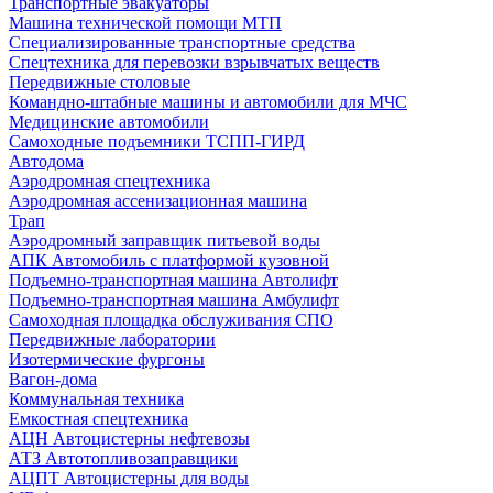
Транспортные эвакуаторы
Машина технической помощи МТП
Специализированные транспортные средства
Спецтехника для перевозки взрывчатых веществ
Передвижные столовые
Командно-штабные машины и автомобили для МЧС
Медицинские автомобили
Самоходные подъемники ТСПП-ГИРД
Автодома
Аэродромная спецтехника
Аэродромная ассенизационная машина
Трап
Аэродромный заправщик питьевой воды
АПК Автомобиль с платформой кузовной
Подъемно-транспортная машина Автолифт
Подъемно-транспортная машина Амбулифт
Самоходная площадка обслуживания СПО
Передвижные лаборатории
Изотермические фургоны
Вагон-дома
Коммунальная техника
Емкостная спецтехника
АЦН Автоцистерны нефтевозы
АТЗ Автотопливозаправщики
АЦПТ Автоцистерны для воды