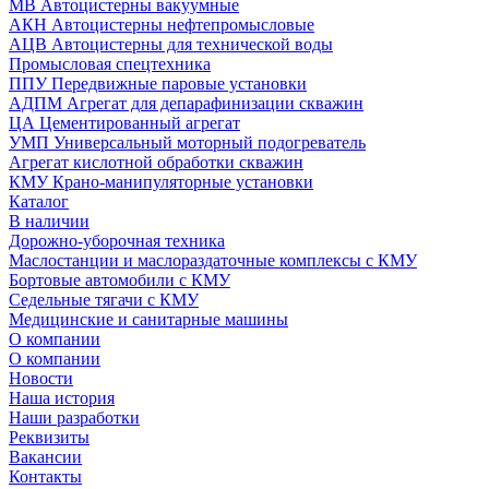
МВ Автоцистерны вакуумные
АКН Автоцистерны нефтепромысловые
АЦВ Автоцистерны для технической воды
Промысловая спецтехника
ППУ Передвижные паровые установки
АДПМ Агрегат для депарафинизации скважин
ЦА Цементированный агрегат
УМП Универсальный моторный подогреватель
Агрегат кислотной обработки скважин
КМУ Крано-манипуляторные установки
Каталог
В наличии
Дорожно-уборочная техника
Маслостанции и маслораздаточные комплексы с КМУ
Бортовые автомобили с КМУ
Седельные тягачи с КМУ
Медицинские и санитарные машины
О компании
О компании
Новости
Наша история
Наши разработки
Реквизиты
Вакансии
Контакты