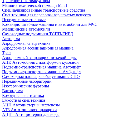
Транспортные эвакуаторы
Машина технической помощи МТП
Специализированные транспортные средства
Спецтехника для перевозки взрывчатых веществ
Передвижные столовые
Командно-штабные машины и автомобили для МЧС
Медицинские автомобили
Самоходные подъемники ТСПП-ГИРД
Автодома
Аэродромная спецтехника
Аэродромная ассенизационная машина
Трап
Аэродромный заправщик питьевой воды
АПК Автомобиль с платформой кузовной
Подъемно-транспортная машина Автолифт
Подъемно-транспортная машина Амбулифт
Самоходная площадка обслуживания СПО
Передвижные лаборатории
Изотермические фургоны
Вагон-дома
Коммунальная техника
Емкостная спецтехника
АЦН Автоцистерны нефтевозы
АТЗ Автотопливозаправщики
АЦПТ Автоцистерны для воды