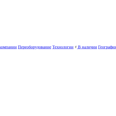
компании
Переоборудование
Технологии
В наличии
География