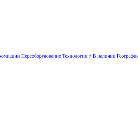
компании
Переоборудование
Технологии
В наличии
География