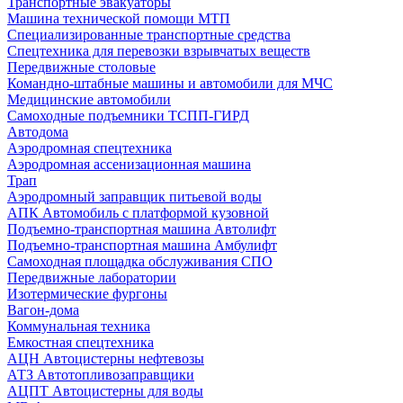
Транспортные эвакуаторы
Машина технической помощи МТП
Специализированные транспортные средства
Спецтехника для перевозки взрывчатых веществ
Передвижные столовые
Командно-штабные машины и автомобили для МЧС
Медицинские автомобили
Самоходные подъемники ТСПП-ГИРД
Автодома
Аэродромная спецтехника
Аэродромная ассенизационная машина
Трап
Аэродромный заправщик питьевой воды
АПК Автомобиль с платформой кузовной
Подъемно-транспортная машина Автолифт
Подъемно-транспортная машина Амбулифт
Самоходная площадка обслуживания СПО
Передвижные лаборатории
Изотермические фургоны
Вагон-дома
Коммунальная техника
Емкостная спецтехника
АЦН Автоцистерны нефтевозы
АТЗ Автотопливозаправщики
АЦПТ Автоцистерны для воды