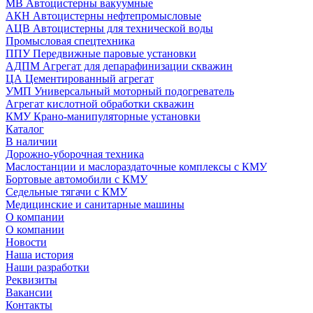
МВ Автоцистерны вакуумные
АКН Автоцистерны нефтепромысловые
АЦВ Автоцистерны для технической воды
Промысловая спецтехника
ППУ Передвижные паровые установки
АДПМ Агрегат для депарафинизации скважин
ЦА Цементированный агрегат
УМП Универсальный моторный подогреватель
Агрегат кислотной обработки скважин
КМУ Крано-манипуляторные установки
Каталог
В наличии
Дорожно-уборочная техника
Маслостанции и маслораздаточные комплексы с КМУ
Бортовые автомобили с КМУ
Седельные тягачи с КМУ
Медицинские и санитарные машины
О компании
О компании
Новости
Наша история
Наши разработки
Реквизиты
Вакансии
Контакты