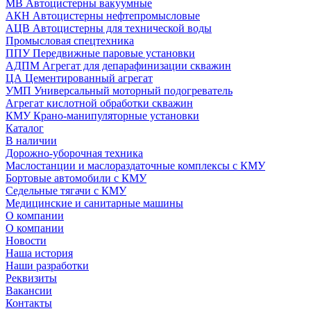
МВ Автоцистерны вакуумные
АКН Автоцистерны нефтепромысловые
АЦВ Автоцистерны для технической воды
Промысловая спецтехника
ППУ Передвижные паровые установки
АДПМ Агрегат для депарафинизации скважин
ЦА Цементированный агрегат
УМП Универсальный моторный подогреватель
Агрегат кислотной обработки скважин
КМУ Крано-манипуляторные установки
Каталог
В наличии
Дорожно-уборочная техника
Маслостанции и маслораздаточные комплексы с КМУ
Бортовые автомобили с КМУ
Седельные тягачи с КМУ
Медицинские и санитарные машины
О компании
О компании
Новости
Наша история
Наши разработки
Реквизиты
Вакансии
Контакты