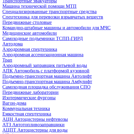
Транспортные эвакуаторы
Машина технической помощи МТП
Специализированные транспортные средства
Спецтехника для перевозки взрывчатых веществ
Передвижные столовые
Командно-штабные машины и автомобили для МЧС
Медицинские автомобили
Самоходные подъемники ТСПП-ГИРД
Автодома
Аэродромная спецтехника
Аэродромная ассенизационная машина
Трап
Аэродромный заправщик питьевой воды
АПК Автомобиль с платформой кузовной
Подъемно-транспортная машина Автолифт
Подъемно-транспортная машина Амбулифт
Самоходная площадка обслуживания СПО
Передвижные лаборатории
Изотермические фургоны
Вагон-дома
Коммунальная техника
Емкостная спецтехника
АЦН Автоцистерны нефтевозы
АТЗ Автотопливозаправщики
АЦПТ Автоцистерны для воды