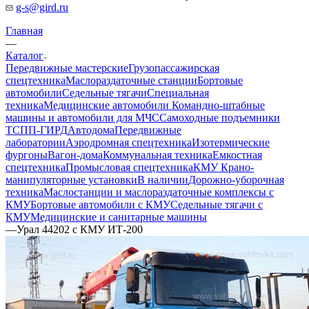
g-s@gird.ru
Главная
—
Каталог
Передвижные мастерские
Грузопассажирская
спецтехника
Маслораздаточные станции
Бортовые
автомобили
Седельные тягачи
Специальная
техника
Медицинские автомобили
Командно-штабные
машины и автомобили для МЧС
Самоходные подъемники
ТСПП-ГИРД
Автодома
Передвижные
лаборатории
Аэродромная спецтехника
Изотермические
фургоны
Вагон-дома
Коммунальная техника
Емкостная
спецтехника
Промысловая спецтехника
КМУ Крано-
манипуляторные установки
В наличии
Дорожно-уборочная
техника
Маслостанции и маслораздаточные комплексы с
КМУ
Бортовые автомобили с КМУ
Седельные тягачи с
КМУ
Медицинские и санитарные машины
—
Урал 44202 с КМУ ИТ-200