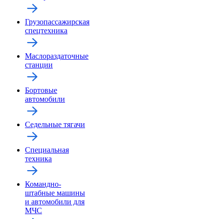
Грузопассажирская
спецтехника
Маслораздаточные
станции
Бортовые
автомобили
Седельные тягачи
Специальная
техника
Командно-
штабные машины
и автомобили для
МЧС