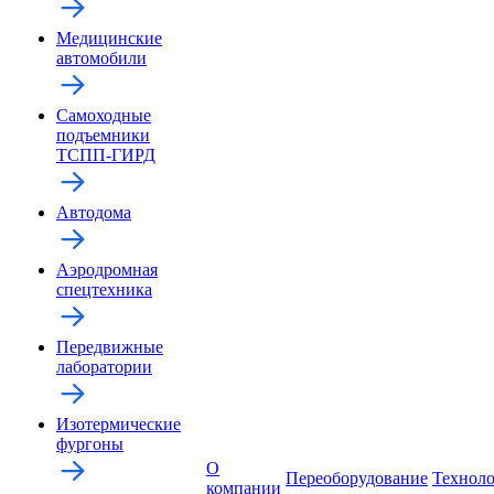
Медицинские
автомобили
Самоходные
подъемники
ТСПП-ГИРД
Автодома
Аэродромная
спецтехника
Передвижные
лаборатории
Изотермические
фургоны
О
Переоборудование
Технол
компании