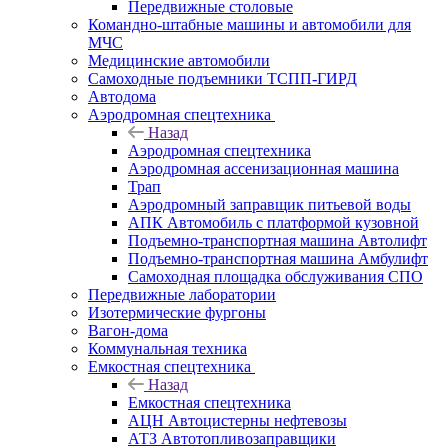
Передвижные столовые
Командно-штабные машины и автомобили для
МЧС
Медицинские автомобили
Самоходные подъемники ТСПП-ГИРД
Автодома
Аэродромная спецтехника
Назад
Аэродромная спецтехника
Аэродромная ассенизационная машина
Трап
Аэродромный заправщик питьевой воды
АПК Автомобиль с платформой кузовной
Подъемно-транспортная машина Автолифт
Подъемно-транспортная машина Амбулифт
Самоходная площадка обслуживания СПО
Передвижные лаборатории
Изотермические фургоны
Вагон-дома
Коммунальная техника
Емкостная спецтехника
Назад
Емкостная спецтехника
АЦН Автоцистерны нефтевозы
АТЗ Автотопливозаправщики