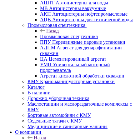
АЦПТ Автоцистерны для воды
МВ Автоцистерны вакуумные
АКН Автоцистерны нефтепромысловые
АЦВ Автоцистерны для технической воды
Промысловая спецтехника
Назад
Промысловая спецтехника
ППУ Передвижные паровые установки
АДПМ Агрегат для депарафинизации
скважин
ЦА Цементированный агрегат
УМП Универсальный моторный
подогреватель
Агрегат кислотной обработки скважин
КМУ Крано-манипуляторные установки
Каталог
В наличии
Дорожно-уборочная техника
Маслостанции и маслораздаточные комплексы с
КМУ
Бортовые автомобили с КМУ
Седельные тягачи с КМУ
Медицинские и санитарные машины
О компании
Назад