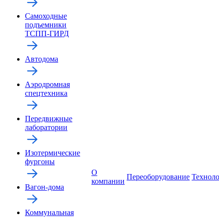
Самоходные
подъемники
ТСПП-ГИРД
Автодома
Аэродромная
спецтехника
Передвижные
лаборатории
Изотермические
фургоны
О
Переоборудование
Технол
компании
Вагон-дома
Коммунальная