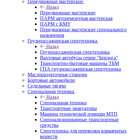
Передвижные мастерские
Назад
Передвижные мастерские
ПАРМ авторемонтная мастерская
ПАРМ с КМУ
Передвижные мастерские специального
назначения
Грузопассажирская спецтехника
Назад
Грузопассажирская спецтехника
Вахтовые автобусы серии "Берлога"
Транспортно-бытовые машины ТБМ
ГПА грузопассажирская спецтехника
Маслораздаточные станции
Бортовые автомобили
Седельные тягачи
Специальная техника
Назад
Специальная техника
Транспортные эвакуаторы
Машина технической помощи МТП
Специализированные транспортные
средства
Спецтехника для перевозки взрывчатых
веществ