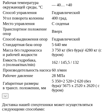
Рабочая температура
— 40… +40
окружающей среды, °C
Способ управления
Гидравлический
Угол поворота колонны
400 град.
Место управления
С сиденья
Транспортное положение
Вверх
опор
Способ выдвижения опор
Гидравлический
Стандартная база опор
5 640 мм
Масса без гидронасоса
3 750 кг (без бура)/ 4280 кг (с
и рабочей жидкости
буром)
Емкость гидробака,
162 / 145,5 / 132
л (полная/max/min)
Производительность насоса
60 л/мин
Рабочее давление
28 МПа
5 350×2 520×2 620 (без
Габаритные размеры
бура)/ 5675 х 2520 х 2620 ( с
в трансп. положении, мм
буром)
Доставка нашей спецтехники может осуществляться
следующими способами: