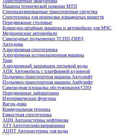
Транспортные эвакуаторы
Машина технической помощи МТП
Специализированные транспортные средства
Спецтехника для перевозки взрывчатых веществ
Передвижные столовые
Командно-штабные машины и автомобили для МЧС
Медицинские автомобили
Самоходные подъемники ТСПП-ГИРД
Автодома
Аэродромная спецтехника
Аэродромная ассенизационная машина
Трап
Аэродромный заправщик питьевой воды
АПК Автомобиль с платформой кузовной
Подъемно-транспортная машина Автолифт
Подъемно-транспортная машина Амбулифт
Самоходная площадка обслуживания СПО
Передвижные лаборатории
Изотермические фургоны
Вагон-дома
Коммунальная техника
Емкостная спецтехника
АЦН Автоцистерны нефтевозы
АТЗ Автотопливозаправщики
АЦПТ Автоцистерны для воды