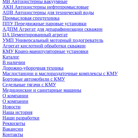
МВ Автоцистерны вакуумные
АКН Автоцистерны нефтепромысловые
АЦВ Автоцистерны для технической воды
Промысловая спецтехника
ППУ Передвижные паровые установки
АДПМ Агрегат для депарафинизации скважин
ЦА Цементированный агрегат
УМП Универсальный моторный подогреватель
Агрегат кислотной обработки скважин
КМУ Крано-манипуляторные установки
Каталог
В наличии
Дорожно-уборочная техника
Маслостанции и маслораздаточные комплексы с КМУ
Бортовые автомобили с КМУ
Седельные тягачи с КМУ
Медицинские и санитарные машины
О компании
О компании
Новости
Наша история
Наши разработки
Реквизиты
Вакансии
Контакты