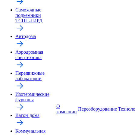
Самоходные
подъемники
ТСПП-ГИРД
Автодома
Аэродромная
спецтехника
Передвижные
лаборатории
Изотермические
фургоны
О
Переоборудование
Технол
компании
Вагон-дома
Коммунальная