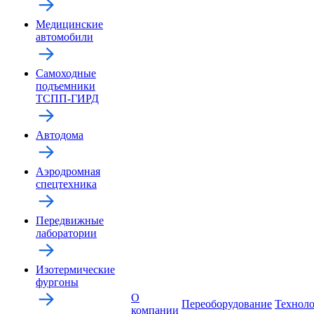
Медицинские
автомобили
Самоходные
подъемники
ТСПП-ГИРД
Автодома
Аэродромная
спецтехника
Передвижные
лаборатории
Изотермические
фургоны
О
Переоборудование
Технол
компании