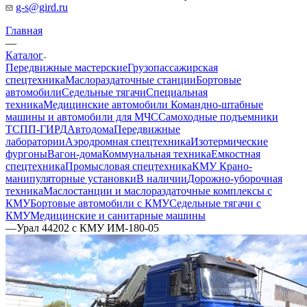
g-s@gird.ru
Главная
—
Каталог
Передвижные мастерские
Грузопассажирская
спецтехника
Маслораздаточные станции
Бортовые
автомобили
Седельные тягачи
Специальная
техника
Медицинские автомобили
Командно-штабные
машины и автомобили для МЧС
Самоходные подъемники
ТСПП-ГИРД
Автодома
Передвижные
лаборатории
Аэродромная спецтехника
Изотермические
фургоны
Вагон-дома
Коммунальная техника
Емкостная
спецтехника
Промысловая спецтехника
КМУ Крано-
манипуляторные установки
В наличии
Дорожно-уборочная
техника
Маслостанции и маслораздаточные комплексы с
КМУ
Бортовые автомобили с КМУ
Седельные тягачи с
КМУ
Медицинские и санитарные машины
—
Урал 44202 с КМУ ИМ-180-05