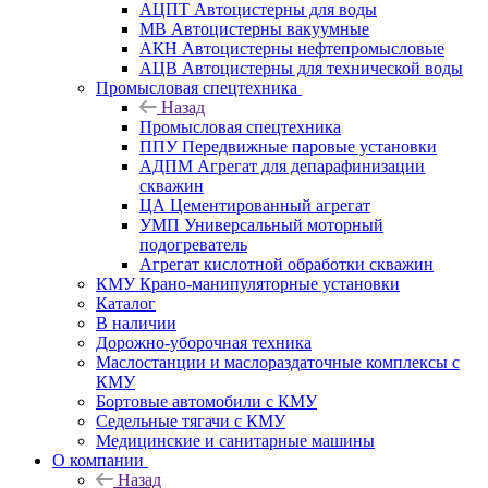
АЦПТ Автоцистерны для воды
МВ Автоцистерны вакуумные
АКН Автоцистерны нефтепромысловые
АЦВ Автоцистерны для технической воды
Промысловая спецтехника
Назад
Промысловая спецтехника
ППУ Передвижные паровые установки
АДПМ Агрегат для депарафинизации
скважин
ЦА Цементированный агрегат
УМП Универсальный моторный
подогреватель
Агрегат кислотной обработки скважин
КМУ Крано-манипуляторные установки
Каталог
В наличии
Дорожно-уборочная техника
Маслостанции и маслораздаточные комплексы с
КМУ
Бортовые автомобили с КМУ
Седельные тягачи с КМУ
Медицинские и санитарные машины
О компании
Назад