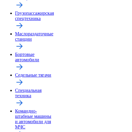
Грузопассажирская
спецтехника
Маслораздаточные
станции
Бортовые
автомобили
Седельные тягачи
Специальная
техника
Командно-
штабные машины
и автомобили для
МЧС