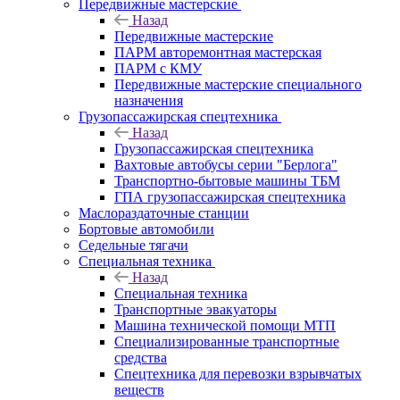
Передвижные мастерские
Назад
Передвижные мастерские
ПАРМ авторемонтная мастерская
ПАРМ с КМУ
Передвижные мастерские специального
назначения
Грузопассажирская спецтехника
Назад
Грузопассажирская спецтехника
Вахтовые автобусы серии "Берлога"
Транспортно-бытовые машины ТБМ
ГПА грузопассажирская спецтехника
Маслораздаточные станции
Бортовые автомобили
Седельные тягачи
Специальная техника
Назад
Специальная техника
Транспортные эвакуаторы
Машина технической помощи МТП
Специализированные транспортные
средства
Спецтехника для перевозки взрывчатых
веществ