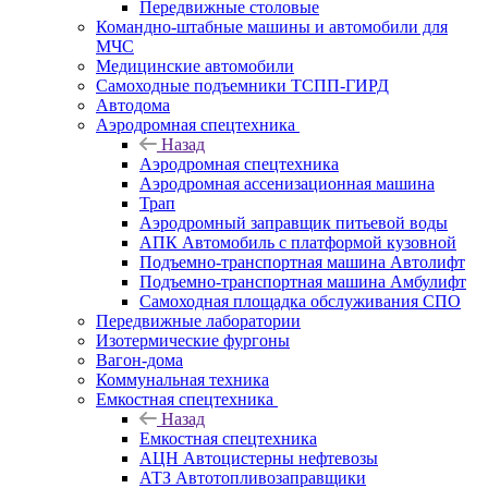
Передвижные столовые
Командно-штабные машины и автомобили для
МЧС
Медицинские автомобили
Самоходные подъемники ТСПП-ГИРД
Автодома
Аэродромная спецтехника
Назад
Аэродромная спецтехника
Аэродромная ассенизационная машина
Трап
Аэродромный заправщик питьевой воды
АПК Автомобиль с платформой кузовной
Подъемно-транспортная машина Автолифт
Подъемно-транспортная машина Амбулифт
Самоходная площадка обслуживания СПО
Передвижные лаборатории
Изотермические фургоны
Вагон-дома
Коммунальная техника
Емкостная спецтехника
Назад
Емкостная спецтехника
АЦН Автоцистерны нефтевозы
АТЗ Автотопливозаправщики