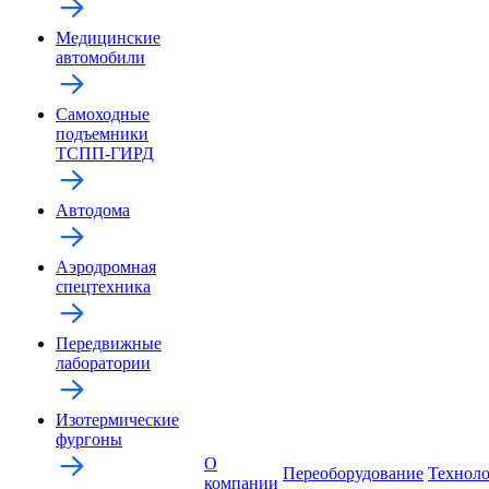
Медицинские
автомобили
Самоходные
подъемники
ТСПП-ГИРД
Автодома
Аэродромная
спецтехника
Передвижные
лаборатории
Изотермические
фургоны
О
Переоборудование
Технол
компании