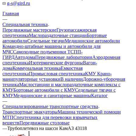
g-s@gird.ru
Главная
—
Специальная техника
Передвижные мастерские
Грузопассажирская
спецтехника
Маслораздаточные станции
Бортовые
автомобили
Седельные тягачи
Медицинские автомобили
Командно-штабные машины и автомобили для
МЧС
Самоходные подъемники ТСПП-
ГИРД
Автодома
Передвижные лаборатории
Аэродромная
спецтехника
Изотермические фургоны
Вагон-
дома
Коммунальная техника
Емкостная
спецтехника
Промысловая спецтехника
КМУ Крано-
манипуляторные установки
В наличии
Дорожно-уборочная
техника
Маслостанции и маслораздаточные комплексы с
КМУ
Бортовые автомобили с КМУ
Седельные тягачи с
КМУ
Медицинские и санитарные машины
Каталог
—
Специализированные транспортные средства
Транспортные эвакуаторы
Машина технической помощи
МТП
Спецтехника для перевозки взрывчатых
веществ
Передвижные столовые
—
Трубоплетевоз на шасси КамАЗ 43118