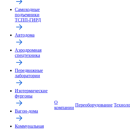
Самоходные
подъемники
ТСПП-ГИРД
Автодома
Аэродромная
спецтехника
Передвижные
лаборатории
Изотермические
фургоны
О
Переоборудование
Технол
компании
Вагон-дома
Коммунальная