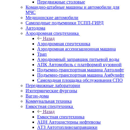
Передвижные столовые
Командно-штабные машины и автомобили для
МЧС
Медицинские автомобили
Самоходные подъемники ТСПП-ГИРД
Автодома
Аэродромная спецтехника
Назад
Аэродромная спецтехника
Аэродромная ассенизационная машина
Трап
Аэродромный заправщик питьевой воды
АПК Автомобиль с платформой кузовной
Подъемно-транспортная машина Автолифт
Подъемно-транспортная машина Амбулифт
Самоходная площадка обслуживания СПО
Передвижные лаборатории
Изотермические фургоны
Вагон-дома
Коммунальная техника
Емкостная спецтехника
Назад
Емкостная спецтехника
АЦН Автоцистерны нефтевозы
АТЗ Автотопливозаправщики