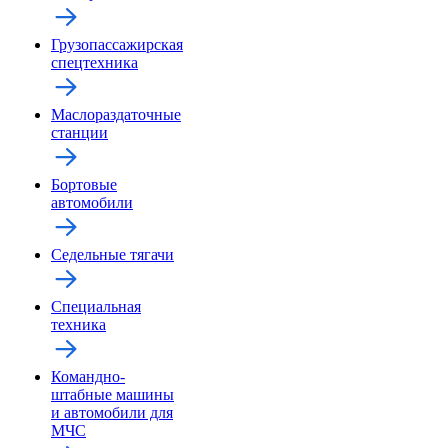
Грузопассажирская
спецтехника
Маслораздаточные
станции
Бортовые
автомобили
Седельные тягачи
Специальная
техника
Командно-
штабные машины
и автомобили для
МЧС