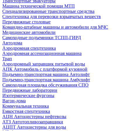
Транспортные эвакуаторы
Машина технической помощи МТП
Специализированные транспортные средства
Спецтехника для перевозки взрывчатых веществ
Передвижные столовые
Командно-штабные машины и автомобили для МЧС
Медицинские автомобили
Самоходные подъемники ТСПП-ГИРД
Автодома
Аэродромная спецтехника
Аэродромная ассенизационная машина
Трап
Аэродромный заправщик питьевой воды
АПК Автомобиль с платформой кузовной
Подъемно-транспортная машина Автолифт
Подъемно-транспортная машина Амбулифт
Самоходная площадка обслуживания СПО
Передвижные лаборатории
Изотермические фургоны
Вагон-дома
Коммунальная техника
Емкостная спецтехника
АЦН Автоцистерны нефтевозы
АТЗ Автотопливозаправщики
АЦПТ Автоцистерны для воды