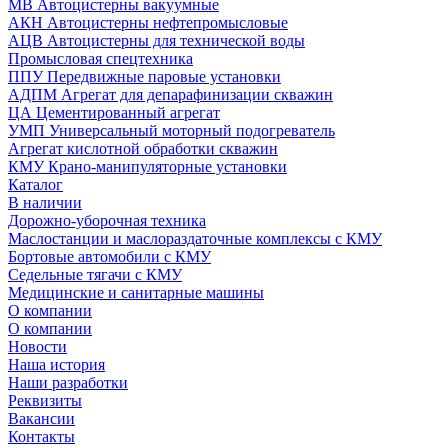
МВ Автоцистерны вакуумные
АКН Автоцистерны нефтепромысловые
АЦВ Автоцистерны для технической воды
Промысловая спецтехника
ППУ Передвижные паровые установки
АДПМ Агрегат для депарафинизации скважин
ЦА Цементированный агрегат
УМП Универсальный моторный подогреватель
Агрегат кислотной обработки скважин
КМУ Крано-манипуляторные установки
Каталог
В наличии
Дорожно-уборочная техника
Маслостанции и маслораздаточные комплексы с КМУ
Бортовые автомобили с КМУ
Седельные тягачи с КМУ
Медицинские и санитарные машины
О компании
О компании
Новости
Наша история
Наши разработки
Реквизиты
Вакансии
Контакты