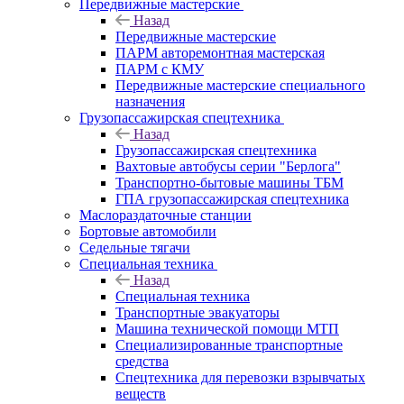
Передвижные мастерские
Назад
Передвижные мастерские
ПАРМ авторемонтная мастерская
ПАРМ с КМУ
Передвижные мастерские специального
назначения
Грузопассажирская спецтехника
Назад
Грузопассажирская спецтехника
Вахтовые автобусы серии "Берлога"
Транспортно-бытовые машины ТБМ
ГПА грузопассажирская спецтехника
Маслораздаточные станции
Бортовые автомобили
Седельные тягачи
Специальная техника
Назад
Специальная техника
Транспортные эвакуаторы
Машина технической помощи МТП
Специализированные транспортные
средства
Спецтехника для перевозки взрывчатых
веществ