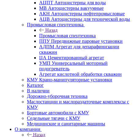
АЦПТ Автоцистерны для воды
МВ Автоцистерны вакуумные
АКН Автоцистерны нефтепромысловые
АЦВ Автоцистерны для технической воды
Промысловая спецтехника
Назад
Промысловая спецтехника
ППУ Передвижные паровые установки
АДПМ Агрегат для депарафинизации
скважин
ЦА Цементированный агрегат
УМП Универсальный моторный
подогреватель
Агрегат кислотной обработки скважин
КМУ Крано-манипуляторные установки
Каталог
В наличии
Дорожно-уборочная техника
Маслостанции и маслораздаточные комплексы с
КМУ
Бортовые автомобили с КМУ
Седельные тягачи с КМУ
Медицинские и санитарные машины
О компании
Назад