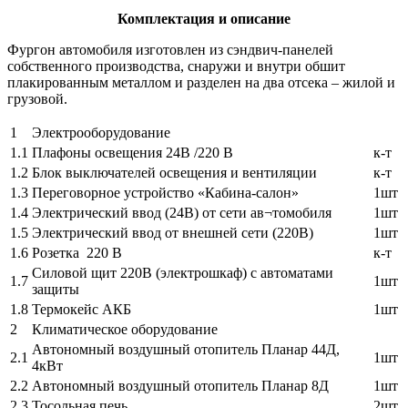
Комплектация и описание
Фургон автомобиля изготовлен из сэндвич-панелей
собственного производства, снаружи и внутри обшит
плакированным металлом и разделен на два отсека – жилой и
грузовой.
1
Электрооборудование
1.1
Плафоны освещения 24В /220 В
к-т
1.2
Блок выключателей освещения и вентиляции
к-т
1.3
Переговорное устройство «Кабина-салон»
1шт
1.4
Электрический ввод (24В) от сети ав¬томобиля
1шт
1.5
Электрический ввод от внешней сети (220В)
1шт
1.6
Розетка 220 В
к-т
Силовой щит 220В (электрошкаф) с автоматами
1.7
1шт
защиты
1.8
Термокейс АКБ
1шт
2
Климатическое оборудование
Автономный воздушный отопитель Планар 44Д,
2.1
1шт
4кВт
2.2
Автономный воздушный отопитель Планар 8Д
1шт
2.3
Тосольная печь
2шт