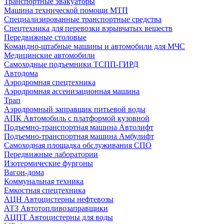
Транспортные эвакуаторы
Машина технической помощи МТП
Специализированные транспортные средства
Спецтехника для перевозки взрывчатых веществ
Передвижные столовые
Командно-штабные машины и автомобили для МЧС
Медицинские автомобили
Самоходные подъемники ТСПП-ГИРД
Автодома
Аэродромная спецтехника
Аэродромная ассенизационная машина
Трап
Аэродромный заправщик питьевой воды
АПК Автомобиль с платформой кузовной
Подъемно-транспортная машина Автолифт
Подъемно-транспортная машина Амбулифт
Самоходная площадка обслуживания СПО
Передвижные лаборатории
Изотермические фургоны
Вагон-дома
Коммунальная техника
Емкостная спецтехника
АЦН Автоцистерны нефтевозы
АТЗ Автотопливозаправщики
АЦПТ Автоцистерны для воды