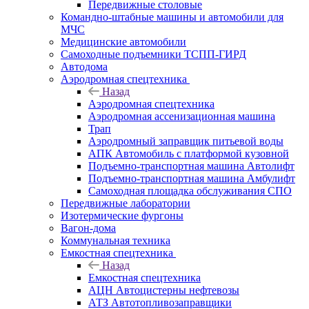
Передвижные столовые
Командно-штабные машины и автомобили для
МЧС
Медицинские автомобили
Самоходные подъемники ТСПП-ГИРД
Автодома
Аэродромная спецтехника
Назад
Аэродромная спецтехника
Аэродромная ассенизационная машина
Трап
Аэродромный заправщик питьевой воды
АПК Автомобиль с платформой кузовной
Подъемно-транспортная машина Автолифт
Подъемно-транспортная машина Амбулифт
Самоходная площадка обслуживания СПО
Передвижные лаборатории
Изотермические фургоны
Вагон-дома
Коммунальная техника
Емкостная спецтехника
Назад
Емкостная спецтехника
АЦН Автоцистерны нефтевозы
АТЗ Автотопливозаправщики