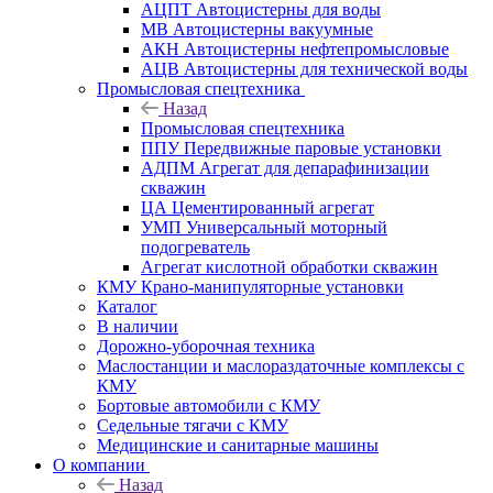
АЦПТ Автоцистерны для воды
МВ Автоцистерны вакуумные
АКН Автоцистерны нефтепромысловые
АЦВ Автоцистерны для технической воды
Промысловая спецтехника
Назад
Промысловая спецтехника
ППУ Передвижные паровые установки
АДПМ Агрегат для депарафинизации
скважин
ЦА Цементированный агрегат
УМП Универсальный моторный
подогреватель
Агрегат кислотной обработки скважин
КМУ Крано-манипуляторные установки
Каталог
В наличии
Дорожно-уборочная техника
Маслостанции и маслораздаточные комплексы с
КМУ
Бортовые автомобили с КМУ
Седельные тягачи с КМУ
Медицинские и санитарные машины
О компании
Назад