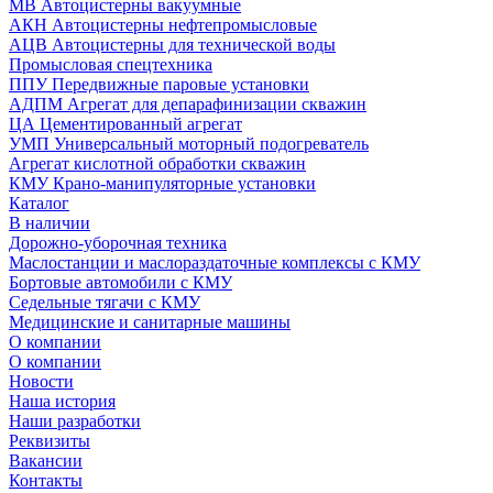
МВ Автоцистерны вакуумные
АКН Автоцистерны нефтепромысловые
АЦВ Автоцистерны для технической воды
Промысловая спецтехника
ППУ Передвижные паровые установки
АДПМ Агрегат для депарафинизации скважин
ЦА Цементированный агрегат
УМП Универсальный моторный подогреватель
Агрегат кислотной обработки скважин
КМУ Крано-манипуляторные установки
Каталог
В наличии
Дорожно-уборочная техника
Маслостанции и маслораздаточные комплексы с КМУ
Бортовые автомобили с КМУ
Седельные тягачи с КМУ
Медицинские и санитарные машины
О компании
О компании
Новости
Наша история
Наши разработки
Реквизиты
Вакансии
Контакты