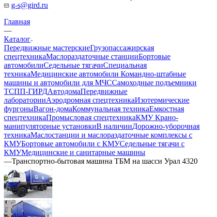
g-s@gird.ru
Главная
—
Каталог
Передвижные мастерские
Грузопассажирская
спецтехника
Маслораздаточные станции
Бортовые
автомобили
Седельные тягачи
Специальная
техника
Медицинские автомобили
Командно-штабные
машины и автомобили для МЧС
Самоходные подъемники
ТСПП-ГИРД
Автодома
Передвижные
лаборатории
Аэродромная спецтехника
Изотермические
фургоны
Вагон-дома
Коммунальная техника
Емкостная
спецтехника
Промысловая спецтехника
КМУ Крано-
манипуляторные установки
В наличии
Дорожно-уборочная
техника
Маслостанции и маслораздаточные комплексы с
КМУ
Бортовые автомобили с КМУ
Седельные тягачи с
КМУ
Медицинские и санитарные машины
—
Транспортно-бытовая машина ТБМ на шасси Урал 4320