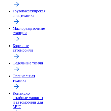
Грузопассажирская
спецтехника
Маслораздаточные
станции
Бортовые
автомобили
Седельные тягачи
Специальная
техника
Командно-
штабные машины
и автомобили для
МЧС