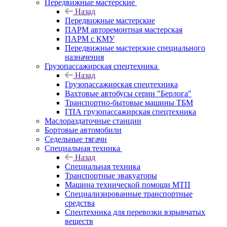
Передвижные мастерские
Назад
Передвижные мастерские
ПАРМ авторемонтная мастерская
ПАРМ с КМУ
Передвижные мастерские специального
назначения
Грузопассажирская спецтехника
Назад
Грузопассажирская спецтехника
Вахтовые автобусы серии "Берлога"
Транспортно-бытовые машины ТБМ
ГПА грузопассажирская спецтехника
Маслораздаточные станции
Бортовые автомобили
Седельные тягачи
Специальная техника
Назад
Специальная техника
Транспортные эвакуаторы
Машина технической помощи МТП
Специализированные транспортные
средства
Спецтехника для перевозки взрывчатых
веществ