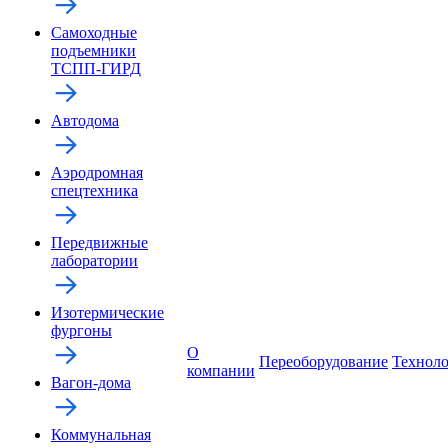
Самоходные
подъемники
ТСПП-ГИРД
Автодома
Аэродромная
спецтехника
Передвижные
лаборатории
Изотермические
фургоны
О
Переоборудование
Технол
компании
Вагон-дома
Коммунальная