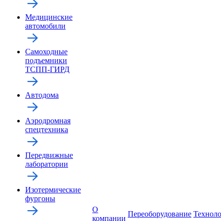
Медицинские
автомобили
Самоходные
подъемники
ТСПП-ГИРД
Автодома
Аэродромная
спецтехника
Передвижные
лаборатории
Изотермические
фургоны
О
Переоборудование
Технол
компании