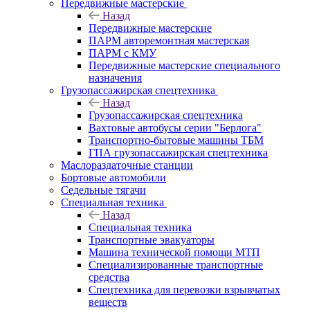
Передвижные мастерские
Назад
Передвижные мастерские
ПАРМ авторемонтная мастерская
ПАРМ с КМУ
Передвижные мастерские специального
назначения
Грузопассажирская спецтехника
Назад
Грузопассажирская спецтехника
Вахтовые автобусы серии "Берлога"
Транспортно-бытовые машины ТБМ
ГПА грузопассажирская спецтехника
Маслораздаточные станции
Бортовые автомобили
Седельные тягачи
Специальная техника
Назад
Специальная техника
Транспортные эвакуаторы
Машина технической помощи МТП
Специализированные транспортные
средства
Спецтехника для перевозки взрывчатых
веществ