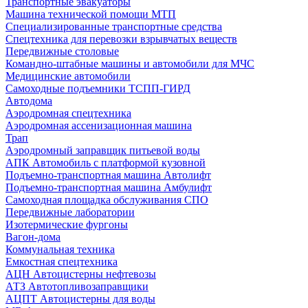
Транспортные эвакуаторы
Машина технической помощи МТП
Специализированные транспортные средства
Спецтехника для перевозки взрывчатых веществ
Передвижные столовые
Командно-штабные машины и автомобили для МЧС
Медицинские автомобили
Самоходные подъемники ТСПП-ГИРД
Автодома
Аэродромная спецтехника
Аэродромная ассенизационная машина
Трап
Аэродромный заправщик питьевой воды
АПК Автомобиль с платформой кузовной
Подъемно-транспортная машина Автолифт
Подъемно-транспортная машина Амбулифт
Самоходная площадка обслуживания СПО
Передвижные лаборатории
Изотермические фургоны
Вагон-дома
Коммунальная техника
Емкостная спецтехника
АЦН Автоцистерны нефтевозы
АТЗ Автотопливозаправщики
АЦПТ Автоцистерны для воды