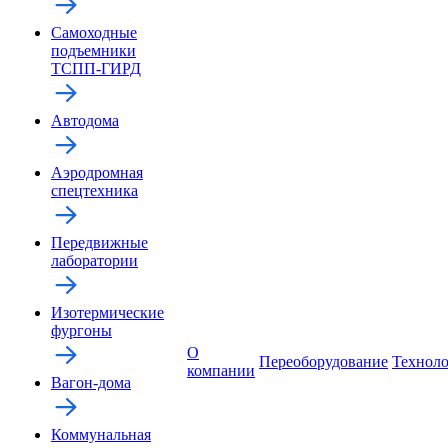
Самоходные
подъемники
ТСПП-ГИРД
Автодома
Аэродромная
спецтехника
Передвижные
лаборатории
Изотермические
фургоны
О
Переоборудование
Технол
компании
Вагон-дома
Коммунальная