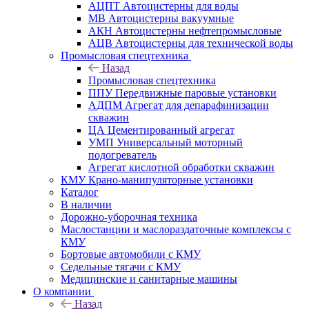
АЦПТ Автоцистерны для воды
МВ Автоцистерны вакуумные
АКН Автоцистерны нефтепромысловые
АЦВ Автоцистерны для технической воды
Промысловая спецтехника
Назад
Промысловая спецтехника
ППУ Передвижные паровые установки
АДПМ Агрегат для депарафинизации
скважин
ЦА Цементированный агрегат
УМП Универсальный моторный
подогреватель
Агрегат кислотной обработки скважин
КМУ Крано-манипуляторные установки
Каталог
В наличии
Дорожно-уборочная техника
Маслостанции и маслораздаточные комплексы с
КМУ
Бортовые автомобили с КМУ
Седельные тягачи с КМУ
Медицинские и санитарные машины
О компании
Назад