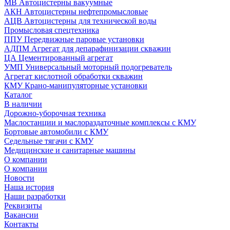
МВ Автоцистерны вакуумные
АКН Автоцистерны нефтепромысловые
АЦВ Автоцистерны для технической воды
Промысловая спецтехника
ППУ Передвижные паровые установки
АДПМ Агрегат для депарафинизации скважин
ЦА Цементированный агрегат
УМП Универсальный моторный подогреватель
Агрегат кислотной обработки скважин
КМУ Крано-манипуляторные установки
Каталог
В наличии
Дорожно-уборочная техника
Маслостанции и маслораздаточные комплексы с КМУ
Бортовые автомобили с КМУ
Седельные тягачи с КМУ
Медицинские и санитарные машины
О компании
О компании
Новости
Наша история
Наши разработки
Реквизиты
Вакансии
Контакты