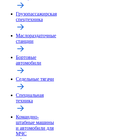
Грузопассажирская
спецтехника
Маслораздаточные
станции
Бортовые
автомобили
Седельные тягачи
Специальная
техника
Командно-
штабные машины
и автомобили для
МЧС