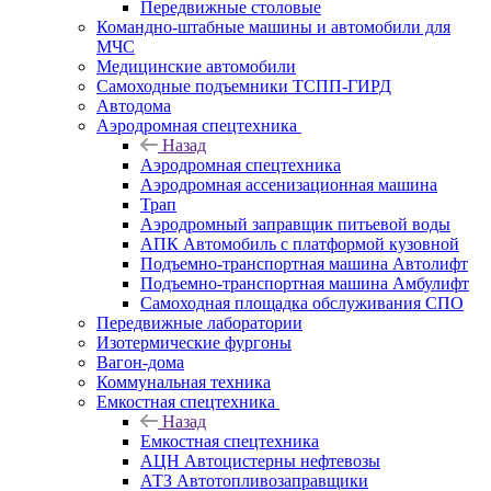
Передвижные столовые
Командно-штабные машины и автомобили для
МЧС
Медицинские автомобили
Самоходные подъемники ТСПП-ГИРД
Автодома
Аэродромная спецтехника
Назад
Аэродромная спецтехника
Аэродромная ассенизационная машина
Трап
Аэродромный заправщик питьевой воды
АПК Автомобиль с платформой кузовной
Подъемно-транспортная машина Автолифт
Подъемно-транспортная машина Амбулифт
Самоходная площадка обслуживания СПО
Передвижные лаборатории
Изотермические фургоны
Вагон-дома
Коммунальная техника
Емкостная спецтехника
Назад
Емкостная спецтехника
АЦН Автоцистерны нефтевозы
АТЗ Автотопливозаправщики