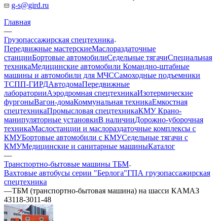
g-s@gird.ru
Главная
—
Грузопассажирская спецтехника
Передвижные мастерские
Маслораздаточные
станции
Бортовые автомобили
Седельные тягачи
Специальная
техника
Медицинские автомобили
Командно-штабные
машины и автомобили для МЧС
Самоходные подъемники
ТСПП-ГИРД
Автодома
Передвижные
лаборатории
Аэродромная спецтехника
Изотермические
фургоны
Вагон-дома
Коммунальная техника
Емкостная
спецтехника
Промысловая спецтехника
КМУ Крано-
манипуляторные установки
В наличии
Дорожно-уборочная
техника
Маслостанции и маслораздаточные комплексы с
КМУ
Бортовые автомобили с КМУ
Седельные тягачи с
КМУ
Медицинские и санитарные машины
Каталог
—
Транспортно-бытовые машины ТБМ
Вахтовые автобусы серии "Берлога"
ГПА грузопассажирская
спецтехника
—
ТБМ (транспортно-бытовая машина) на шасси КАМАЗ
43118-3011-48