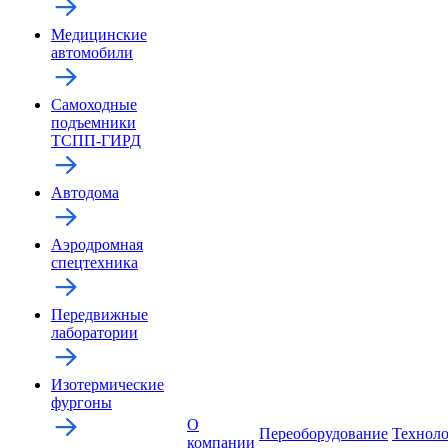
Медицинские
автомобили
Самоходные
подъемники
ТСПП-ГИРД
Автодома
Аэродромная
спецтехника
Передвижные
лаборатории
Изотермические
фургоны
О
Переоборудование
Технол
компании