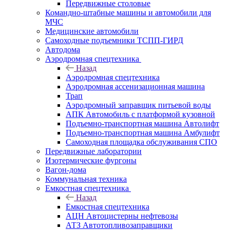
Передвижные столовые
Командно-штабные машины и автомобили для
МЧС
Медицинские автомобили
Самоходные подъемники ТСПП-ГИРД
Автодома
Аэродромная спецтехника
Назад
Аэродромная спецтехника
Аэродромная ассенизационная машина
Трап
Аэродромный заправщик питьевой воды
АПК Автомобиль с платформой кузовной
Подъемно-транспортная машина Автолифт
Подъемно-транспортная машина Амбулифт
Самоходная площадка обслуживания СПО
Передвижные лаборатории
Изотермические фургоны
Вагон-дома
Коммунальная техника
Емкостная спецтехника
Назад
Емкостная спецтехника
АЦН Автоцистерны нефтевозы
АТЗ Автотопливозаправщики