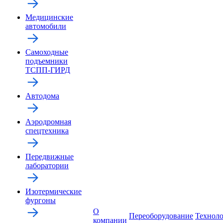
Медицинские
автомобили
Самоходные
подъемники
ТСПП-ГИРД
Автодома
Аэродромная
спецтехника
Передвижные
лаборатории
Изотермические
фургоны
О
Переоборудование
Технол
компании