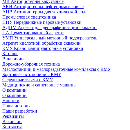
МВ Автоцистерны вакуумные
АКН Автоцистерны нефтепромысловые
АЦВ Автоцистерны для технической воды
Промысловая спецтехника
ППУ Передвижные паровые установки
АДПМ Агрегат для депарафинизации скважин
ЦА Цементированный агрегат
УМП Универсальный моторный подогреватель
Агрегат кислотной обработки скважин
КМУ Крано-манипуляторные установки
Каталог
В наличии
Дорожно-уборочная техника
Маслостанции и маслораздаточные комплексы с КМУ
Бортовые автомобили с КМУ
Седельные тягачи с КМУ
Медицинские и санитарные машины
О компании
О компании
Новости
Наша история
Наши разработки
Реквизиты
Вакансии
Контакты