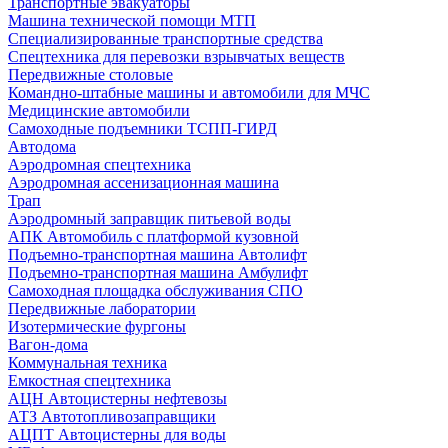
Транспортные эвакуаторы
Машина технической помощи МТП
Специализированные транспортные средства
Спецтехника для перевозки взрывчатых веществ
Передвижные столовые
Командно-штабные машины и автомобили для МЧС
Медицинские автомобили
Самоходные подъемники ТСПП-ГИРД
Автодома
Аэродромная спецтехника
Аэродромная ассенизационная машина
Трап
Аэродромный заправщик питьевой воды
АПК Автомобиль с платформой кузовной
Подъемно-транспортная машина Автолифт
Подъемно-транспортная машина Амбулифт
Самоходная площадка обслуживания СПО
Передвижные лаборатории
Изотермические фургоны
Вагон-дома
Коммунальная техника
Емкостная спецтехника
АЦН Автоцистерны нефтевозы
АТЗ Автотопливозаправщики
АЦПТ Автоцистерны для воды