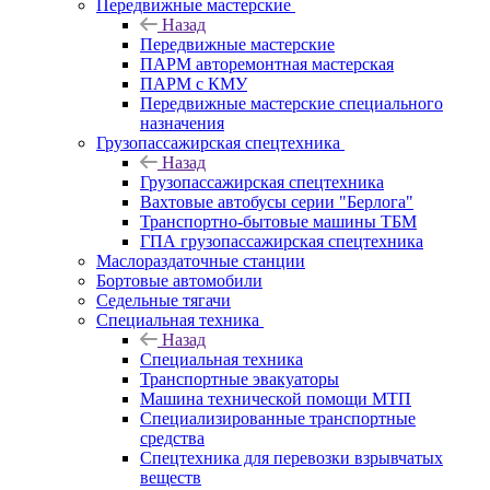
Передвижные мастерские
Назад
Передвижные мастерские
ПАРМ авторемонтная мастерская
ПАРМ с КМУ
Передвижные мастерские специального
назначения
Грузопассажирская спецтехника
Назад
Грузопассажирская спецтехника
Вахтовые автобусы серии "Берлога"
Транспортно-бытовые машины ТБМ
ГПА грузопассажирская спецтехника
Маслораздаточные станции
Бортовые автомобили
Седельные тягачи
Специальная техника
Назад
Специальная техника
Транспортные эвакуаторы
Машина технической помощи МТП
Специализированные транспортные
средства
Спецтехника для перевозки взрывчатых
веществ