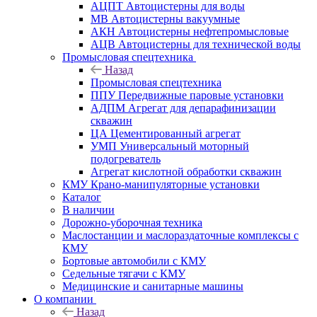
АЦПТ Автоцистерны для воды
МВ Автоцистерны вакуумные
АКН Автоцистерны нефтепромысловые
АЦВ Автоцистерны для технической воды
Промысловая спецтехника
Назад
Промысловая спецтехника
ППУ Передвижные паровые установки
АДПМ Агрегат для депарафинизации
скважин
ЦА Цементированный агрегат
УМП Универсальный моторный
подогреватель
Агрегат кислотной обработки скважин
КМУ Крано-манипуляторные установки
Каталог
В наличии
Дорожно-уборочная техника
Маслостанции и маслораздаточные комплексы с
КМУ
Бортовые автомобили с КМУ
Седельные тягачи с КМУ
Медицинские и санитарные машины
О компании
Назад