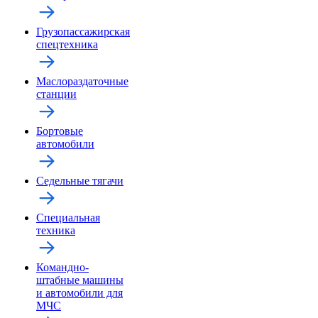
Грузопассажирская
спецтехника
Маслораздаточные
станции
Бортовые
автомобили
Седельные тягачи
Специальная
техника
Командно-
штабные машины
и автомобили для
МЧС