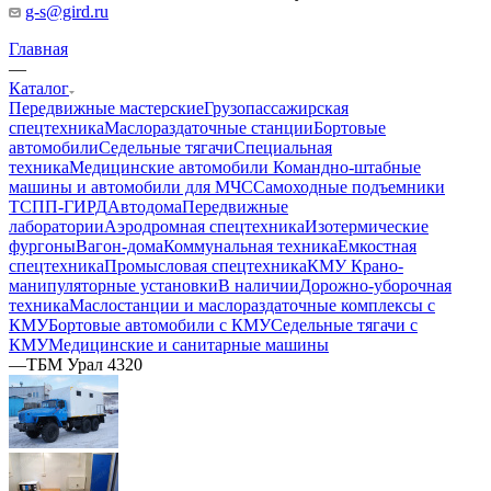
g-s@gird.ru
Главная
—
Каталог
Передвижные мастерские
Грузопассажирская
спецтехника
Маслораздаточные станции
Бортовые
автомобили
Седельные тягачи
Специальная
техника
Медицинские автомобили
Командно-штабные
машины и автомобили для МЧС
Самоходные подъемники
ТСПП-ГИРД
Автодома
Передвижные
лаборатории
Аэродромная спецтехника
Изотермические
фургоны
Вагон-дома
Коммунальная техника
Емкостная
спецтехника
Промысловая спецтехника
КМУ Крано-
манипуляторные установки
В наличии
Дорожно-уборочная
техника
Маслостанции и маслораздаточные комплексы с
КМУ
Бортовые автомобили с КМУ
Седельные тягачи с
КМУ
Медицинские и санитарные машины
—
ТБМ Урал 4320