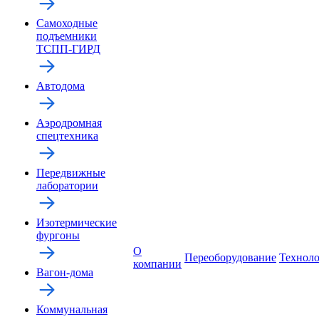
Самоходные
подъемники
ТСПП-ГИРД
Автодома
Аэродромная
спецтехника
Передвижные
лаборатории
Изотермические
фургоны
О
Переоборудование
Технол
компании
Вагон-дома
Коммунальная