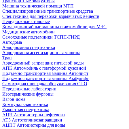
Транспортные эвакуаторы
Машина технической помощи МТП
Специализированные транспортные средства
Спецтехника для перевозки взрывчатых веществ
Передвижные столовые
Командно-штабные машины и автомобили для МЧС
Медицинские автомобили
Самоходные подъемники ТСПП-ГИРД
Автодома
Аэродромная спецтехника
Аэродромная ассенизационная машина
Трап
Аэродромный заправщик питьевой воды
АПК Автомобиль с платформой кузовной
Подъемно-транспортная машина Автолифт
Подъемно-транспортная машина Амбулифт
Самоходная площадка обслуживания СПО
Передвижные лаборатории
Изотермические фургоны
Вагон-дома
Коммунальная техника
Емкостная спецтехника
АЦН Автоцистерны нефтевозы
АТЗ Автотопливозаправщики
АЦПТ Автоцистерны для воды