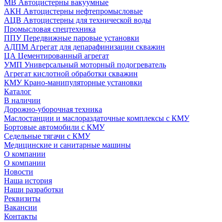
МВ Автоцистерны вакуумные
АКН Автоцистерны нефтепромысловые
АЦВ Автоцистерны для технической воды
Промысловая спецтехника
ППУ Передвижные паровые установки
АДПМ Агрегат для депарафинизации скважин
ЦА Цементированный агрегат
УМП Универсальный моторный подогреватель
Агрегат кислотной обработки скважин
КМУ Крано-манипуляторные установки
Каталог
В наличии
Дорожно-уборочная техника
Маслостанции и маслораздаточные комплексы с КМУ
Бортовые автомобили с КМУ
Седельные тягачи с КМУ
Медицинские и санитарные машины
О компании
О компании
Новости
Наша история
Наши разработки
Реквизиты
Вакансии
Контакты