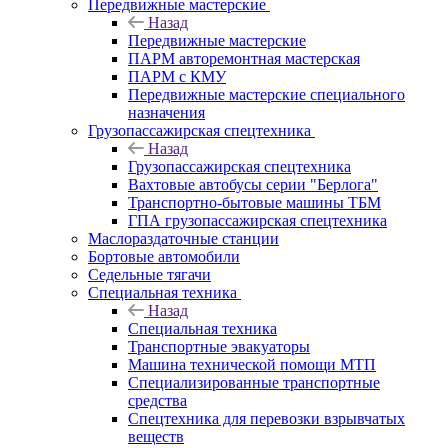
Передвижные мастерские
Назад
Передвижные мастерские
ПАРМ авторемонтная мастерская
ПАРМ с КМУ
Передвижные мастерские специального
назначения
Грузопассажирская спецтехника
Назад
Грузопассажирская спецтехника
Вахтовые автобусы серии "Берлога"
Транспортно-бытовые машины ТБМ
ГПА грузопассажирская спецтехника
Маслораздаточные станции
Бортовые автомобили
Седельные тягачи
Специальная техника
Назад
Специальная техника
Транспортные эвакуаторы
Машина технической помощи МТП
Специализированные транспортные
средства
Спецтехника для перевозки взрывчатых
веществ