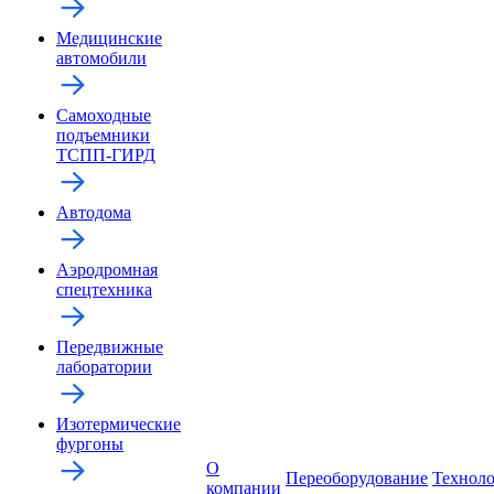
Медицинские
автомобили
Самоходные
подъемники
ТСПП-ГИРД
Автодома
Аэродромная
спецтехника
Передвижные
лаборатории
Изотермические
фургоны
О
Переоборудование
Технол
компании