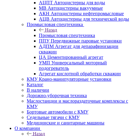
АЦПТ Автоцистерны для воды
МВ Автоцистерны вакуумные
АКН Автоцистерны нефтепромысловые
АЦВ Автоцистерны для технической воды
Промысловая спецтехника
Назад
Промысловая спецтехника
ППУ Передвижные паровые установки
АДПМ Агрегат для депарафинизации
скважин
ЦА Цементированный агрегат
УМП Универсальный моторный
подогреватель
Агрегат кислотной обработки скважин
КМУ Крано-манипуляторные установки
Каталог
В наличии
Дорожно-уборочная техника
Маслостанции и маслораздаточные комплексы с
КМУ
Бортовые автомобили с КМУ
Седельные тягачи с КМУ
Медицинские и санитарные машины
О компании
Назад