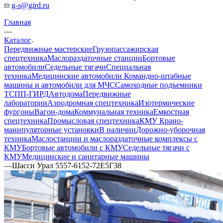
g-s@gird.ru
Главная
—
Каталог
Передвижные мастерские
Грузопассажирская
спецтехника
Маслораздаточные станции
Бортовые
автомобили
Седельные тягачи
Специальная
техника
Медицинские автомобили
Командно-штабные
машины и автомобили для МЧС
Самоходные подъемники
ТСПП-ГИРД
Автодома
Передвижные
лаборатории
Аэродромная спецтехника
Изотермические
фургоны
Вагон-дома
Коммунальная техника
Емкостная
спецтехника
Промысловая спецтехника
КМУ Крано-
манипуляторные установки
В наличии
Дорожно-уборочная
техника
Маслостанции и маслораздаточные комплексы с
КМУ
Бортовые автомобили с КМУ
Седельные тягачи с
КМУ
Медицинские и санитарные машины
—
Шасси Урал 5557-6152-72Е5Г38