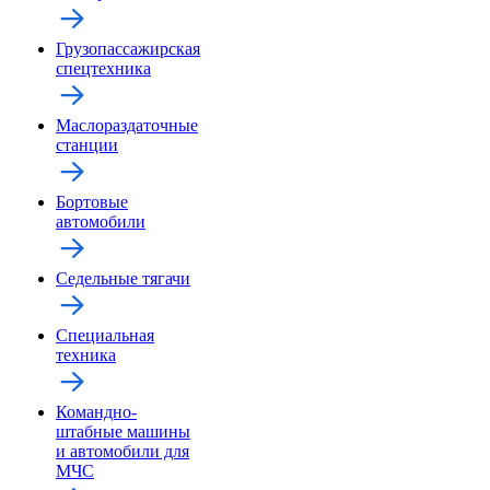
Грузопассажирская
спецтехника
Маслораздаточные
станции
Бортовые
автомобили
Седельные тягачи
Специальная
техника
Командно-
штабные машины
и автомобили для
МЧС