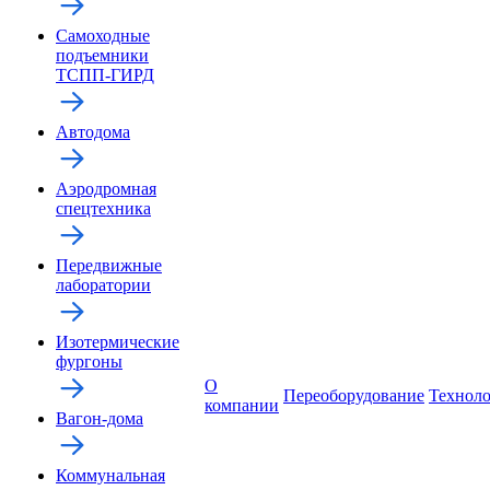
Самоходные
подъемники
ТСПП-ГИРД
Автодома
Аэродромная
спецтехника
Передвижные
лаборатории
Изотермические
фургоны
О
Переоборудование
Технол
компании
Вагон-дома
Коммунальная