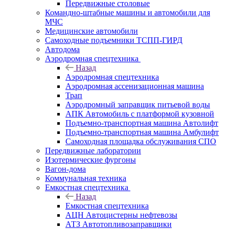
Передвижные столовые
Командно-штабные машины и автомобили для
МЧС
Медицинские автомобили
Самоходные подъемники ТСПП-ГИРД
Автодома
Аэродромная спецтехника
Назад
Аэродромная спецтехника
Аэродромная ассенизационная машина
Трап
Аэродромный заправщик питьевой воды
АПК Автомобиль с платформой кузовной
Подъемно-транспортная машина Автолифт
Подъемно-транспортная машина Амбулифт
Самоходная площадка обслуживания СПО
Передвижные лаборатории
Изотермические фургоны
Вагон-дома
Коммунальная техника
Емкостная спецтехника
Назад
Емкостная спецтехника
АЦН Автоцистерны нефтевозы
АТЗ Автотопливозаправщики