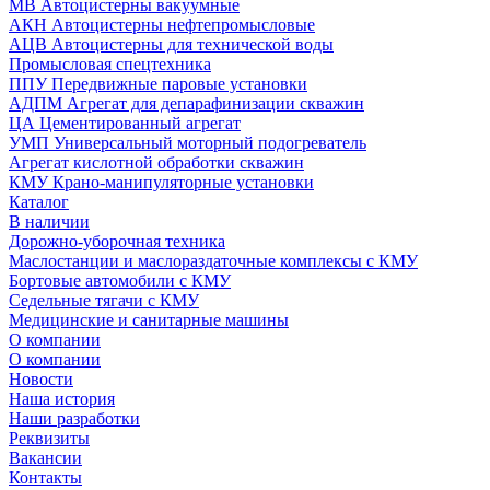
МВ Автоцистерны вакуумные
АКН Автоцистерны нефтепромысловые
АЦВ Автоцистерны для технической воды
Промысловая спецтехника
ППУ Передвижные паровые установки
АДПМ Агрегат для депарафинизации скважин
ЦА Цементированный агрегат
УМП Универсальный моторный подогреватель
Агрегат кислотной обработки скважин
КМУ Крано-манипуляторные установки
Каталог
В наличии
Дорожно-уборочная техника
Маслостанции и маслораздаточные комплексы с КМУ
Бортовые автомобили с КМУ
Седельные тягачи с КМУ
Медицинские и санитарные машины
О компании
О компании
Новости
Наша история
Наши разработки
Реквизиты
Вакансии
Контакты