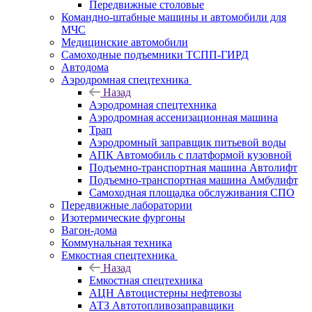
Передвижные столовые
Командно-штабные машины и автомобили для
МЧС
Медицинские автомобили
Самоходные подъемники ТСПП-ГИРД
Автодома
Аэродромная спецтехника
Назад
Аэродромная спецтехника
Аэродромная ассенизационная машина
Трап
Аэродромный заправщик питьевой воды
АПК Автомобиль с платформой кузовной
Подъемно-транспортная машина Автолифт
Подъемно-транспортная машина Амбулифт
Самоходная площадка обслуживания СПО
Передвижные лаборатории
Изотермические фургоны
Вагон-дома
Коммунальная техника
Емкостная спецтехника
Назад
Емкостная спецтехника
АЦН Автоцистерны нефтевозы
АТЗ Автотопливозаправщики