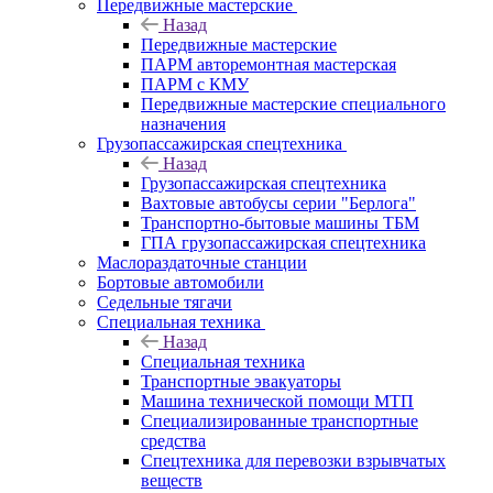
Передвижные мастерские
Назад
Передвижные мастерские
ПАРМ авторемонтная мастерская
ПАРМ с КМУ
Передвижные мастерские специального
назначения
Грузопассажирская спецтехника
Назад
Грузопассажирская спецтехника
Вахтовые автобусы серии "Берлога"
Транспортно-бытовые машины ТБМ
ГПА грузопассажирская спецтехника
Маслораздаточные станции
Бортовые автомобили
Седельные тягачи
Специальная техника
Назад
Специальная техника
Транспортные эвакуаторы
Машина технической помощи МТП
Специализированные транспортные
средства
Спецтехника для перевозки взрывчатых
веществ