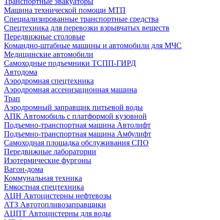
Транспортные эвакуаторы
Машина технической помощи МТП
Специализированные транспортные средства
Спецтехника для перевозки взрывчатых веществ
Передвижные столовые
Командно-штабные машины и автомобили для МЧС
Медицинские автомобили
Самоходные подъемники ТСПП-ГИРД
Автодома
Аэродромная спецтехника
Аэродромная ассенизационная машина
Трап
Аэродромный заправщик питьевой воды
АПК Автомобиль с платформой кузовной
Подъемно-транспортная машина Автолифт
Подъемно-транспортная машина Амбулифт
Самоходная площадка обслуживания СПО
Передвижные лаборатории
Изотермические фургоны
Вагон-дома
Коммунальная техника
Емкостная спецтехника
АЦН Автоцистерны нефтевозы
АТЗ Автотопливозаправщики
АЦПТ Автоцистерны для воды