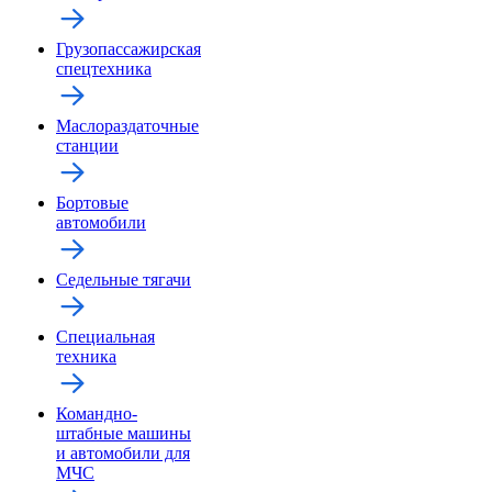
Грузопассажирская
спецтехника
Маслораздаточные
станции
Бортовые
автомобили
Седельные тягачи
Специальная
техника
Командно-
штабные машины
и автомобили для
МЧС