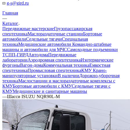
g-s@gird.ru
Главная
—
Каталог
Передвижные мастерские
Грузопассажирская
спецтехника
Маслораздаточные станции
Бортовые
автомобили
Седельные тягачи
Специальная
техника
Медицинские автомобили
Командно-штабные
машины и автомобили для МЧС
Самоходные подъемники
ТСПП-ГИРД
Автодома
Передвижные
лаборатории
Аэродромная спецтехника
Изотермические
фургоны
Вагон-дома
Коммунальная техника
Емкостная
спецтехника
Промысловая спецтехника
КМУ Крано-
манипуляторные установки
В наличии
Дорожно-уборочная
техника
Маслостанции и маслораздаточные комплексы с
КМУ
Бортовые автомобили с КМУ
Седельные тягачи с
КМУ
Медицинские и санитарные машины
—
Шасси ISUZU NQR90L-M