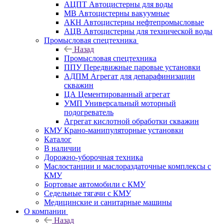
АЦПТ Автоцистерны для воды
МВ Автоцистерны вакуумные
АКН Автоцистерны нефтепромысловые
АЦВ Автоцистерны для технической воды
Промысловая спецтехника
Назад
Промысловая спецтехника
ППУ Передвижные паровые установки
АДПМ Агрегат для депарафинизации
скважин
ЦА Цементированный агрегат
УМП Универсальный моторный
подогреватель
Агрегат кислотной обработки скважин
КМУ Крано-манипуляторные установки
Каталог
В наличии
Дорожно-уборочная техника
Маслостанции и маслораздаточные комплексы с
КМУ
Бортовые автомобили с КМУ
Седельные тягачи с КМУ
Медицинские и санитарные машины
О компании
Назад