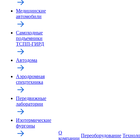
Медицинские
автомобили
Самоходные
подъемники
ТСПП-ГИРД
Автодома
Аэродромная
спецтехника
Передвижные
лаборатории
Изотермические
фургоны
О
Переоборудование
Технол
компании