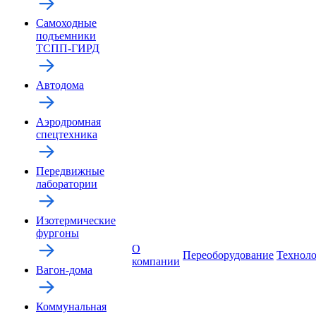
Самоходные
подъемники
ТСПП-ГИРД
Автодома
Аэродромная
спецтехника
Передвижные
лаборатории
Изотермические
фургоны
О
Переоборудование
Технол
компании
Вагон-дома
Коммунальная