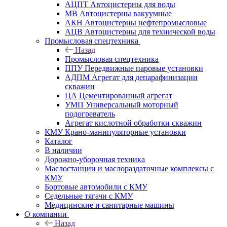
АЦПТ Автоцистерны для воды
МВ Автоцистерны вакуумные
АКН Автоцистерны нефтепромысловые
АЦВ Автоцистерны для технической воды
Промысловая спецтехника
Назад
Промысловая спецтехника
ППУ Передвижные паровые установки
АДПМ Агрегат для депарафинизации
скважин
ЦА Цементированный агрегат
УМП Универсальный моторный
подогреватель
Агрегат кислотной обработки скважин
КМУ Крано-манипуляторные установки
Каталог
В наличии
Дорожно-уборочная техника
Маслостанции и маслораздаточные комплексы с
КМУ
Бортовые автомобили с КМУ
Седельные тягачи с КМУ
Медицинские и санитарные машины
О компании
Назад