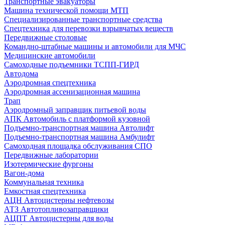
Транспортные эвакуаторы
Машина технической помощи МТП
Специализированные транспортные средства
Спецтехника для перевозки взрывчатых веществ
Передвижные столовые
Командно-штабные машины и автомобили для МЧС
Медицинские автомобили
Самоходные подъемники ТСПП-ГИРД
Автодома
Аэродромная спецтехника
Аэродромная ассенизационная машина
Трап
Аэродромный заправщик питьевой воды
АПК Автомобиль с платформой кузовной
Подъемно-транспортная машина Автолифт
Подъемно-транспортная машина Амбулифт
Самоходная площадка обслуживания СПО
Передвижные лаборатории
Изотермические фургоны
Вагон-дома
Коммунальная техника
Емкостная спецтехника
АЦН Автоцистерны нефтевозы
АТЗ Автотопливозаправщики
АЦПТ Автоцистерны для воды