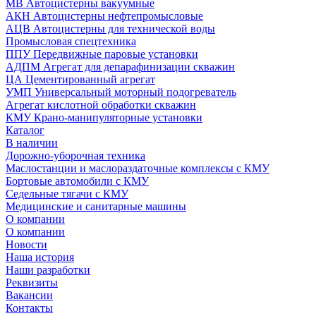
МВ Автоцистерны вакуумные
АКН Автоцистерны нефтепромысловые
АЦВ Автоцистерны для технической воды
Промысловая спецтехника
ППУ Передвижные паровые установки
АДПМ Агрегат для депарафинизации скважин
ЦА Цементированный агрегат
УМП Универсальный моторный подогреватель
Агрегат кислотной обработки скважин
КМУ Крано-манипуляторные установки
Каталог
В наличии
Дорожно-уборочная техника
Маслостанции и маслораздаточные комплексы с КМУ
Бортовые автомобили с КМУ
Седельные тягачи с КМУ
Медицинские и санитарные машины
О компании
О компании
Новости
Наша история
Наши разработки
Реквизиты
Вакансии
Контакты