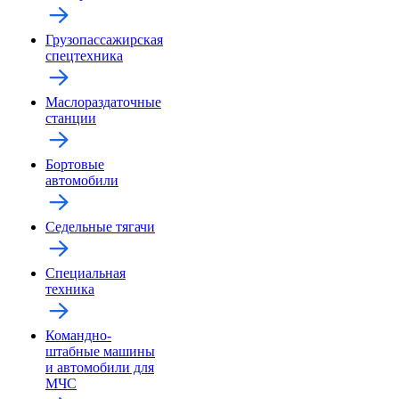
Грузопассажирская
спецтехника
Маслораздаточные
станции
Бортовые
автомобили
Седельные тягачи
Специальная
техника
Командно-
штабные машины
и автомобили для
МЧС