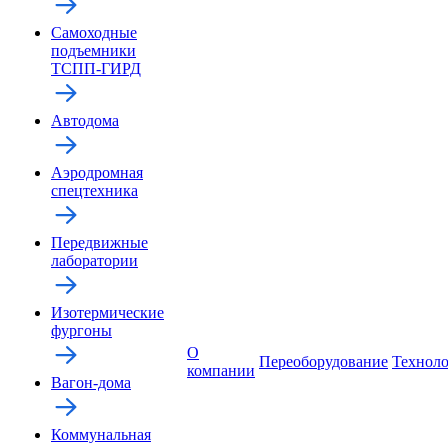
Самоходные
подъемники
ТСПП-ГИРД
Автодома
Аэродромная
спецтехника
Передвижные
лаборатории
Изотермические
фургоны
О
Переоборудование
Технол
компании
Вагон-дома
Коммунальная