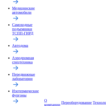
Медицинские
автомобили
Самоходные
подъемники
ТСПП-ГИРД
Автодома
Аэродромная
спецтехника
Передвижные
лаборатории
Изотермические
фургоны
О
Переоборудование
Технол
компании