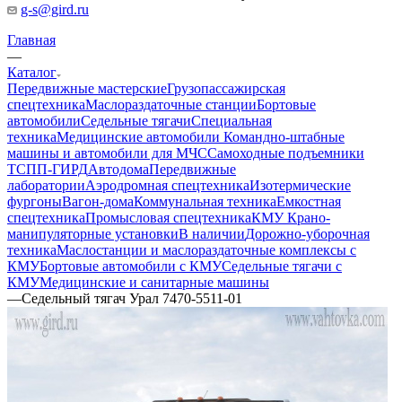
g-s@gird.ru
Главная
—
Каталог
Передвижные мастерские
Грузопассажирская
спецтехника
Маслораздаточные станции
Бортовые
автомобили
Седельные тягачи
Специальная
техника
Медицинские автомобили
Командно-штабные
машины и автомобили для МЧС
Самоходные подъемники
ТСПП-ГИРД
Автодома
Передвижные
лаборатории
Аэродромная спецтехника
Изотермические
фургоны
Вагон-дома
Коммунальная техника
Емкостная
спецтехника
Промысловая спецтехника
КМУ Крано-
манипуляторные установки
В наличии
Дорожно-уборочная
техника
Маслостанции и маслораздаточные комплексы с
КМУ
Бортовые автомобили с КМУ
Седельные тягачи с
КМУ
Медицинские и санитарные машины
—
Седельный тягач Урал 7470-5511-01