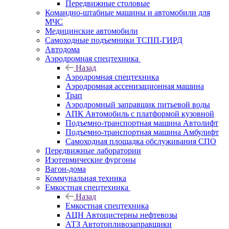
Передвижные столовые
Командно-штабные машины и автомобили для
МЧС
Медицинские автомобили
Самоходные подъемники ТСПП-ГИРД
Автодома
Аэродромная спецтехника
Назад
Аэродромная спецтехника
Аэродромная ассенизационная машина
Трап
Аэродромный заправщик питьевой воды
АПК Автомобиль с платформой кузовной
Подъемно-транспортная машина Автолифт
Подъемно-транспортная машина Амбулифт
Самоходная площадка обслуживания СПО
Передвижные лаборатории
Изотермические фургоны
Вагон-дома
Коммунальная техника
Емкостная спецтехника
Назад
Емкостная спецтехника
АЦН Автоцистерны нефтевозы
АТЗ Автотопливозаправщики