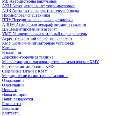
МВ Автоцистерны вакуумные
АКН Автоцистерны нефтепромысловые
АЦВ Автоцистерны для технической воды
Промысловая спецтехника
ППУ Передвижные паровые установки
АДПМ Агрегат для депарафинизации скважин
ЦА Цементированный агрегат
УМП Универсальный моторный подогреватель
Агрегат кислотной обработки скважин
КМУ Крано-манипуляторные установки
Каталог
В наличии
Дорожно-уборочная техника
Маслостанции и маслораздаточные комплексы с КМУ
Бортовые автомобили с КМУ
Седельные тягачи с КМУ
Медицинские и санитарные машины
О компании
О компании
Новости
Наша история
Наши разработки
Реквизиты
Вакансии
Контакты