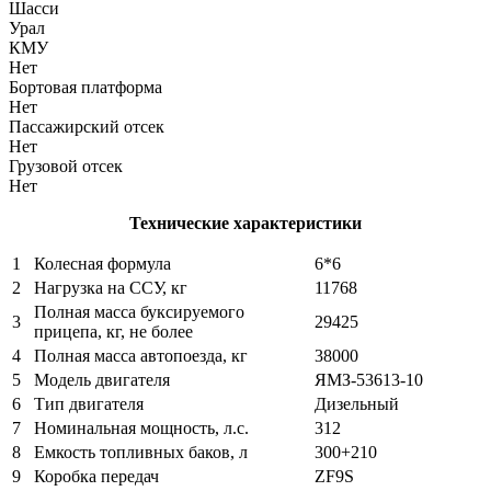
Шасси
Урал
КМУ
Нет
Бортовая платформа
Нет
Пассажирский отсек
Нет
Грузовой отсек
Нет
Технические характеристики
1
Колесная формула
6*6
2
Нагрузка на ССУ, кг
11768
Полная масса буксируемого
3
29425
прицепа, кг, не более
4
Полная масса автопоезда, кг
38000
5
Модель двигателя
ЯМЗ-53613-10
6
Тип двигателя
Дизельный
7
Номинальная мощность, л.с.
312
8
Емкость топливных баков, л
300+210
9
Коробка передач
ZF9S