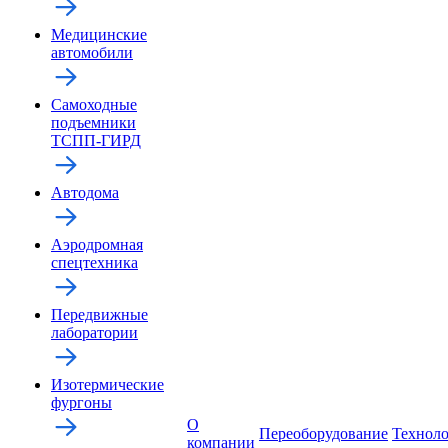
Медицинские
автомобили
Самоходные
подъемники
ТСПП-ГИРД
Автодома
Аэродромная
спецтехника
Передвижные
лаборатории
Изотермические
фургоны
О
Переоборудование
Технол
компании