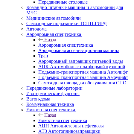
Передвижные столовые
Командно-штабные машины и автомобили для
МЧС
Медицинские автомобили
Самоходные подъемники ТСПП-ГИРД
Автодома
Аэродромная спецтехника
Назад
Аэродромная спецтехника
Аэродромная ассенизационная машина
Трап
Аэродромный заправщик питьевой воды
АПК Автомобиль с платформой кузовной
Подъемно-транспортная машина Автолифт
Подъемно-транспортная машина Амбулифт
Самоходная площадка обслуживания СПО
Передвижные лаборатории
Изотермические фургоны
Вагон-дома
Коммунальная техника
Емкостная спецтехника
Назад
Емкостная спецтехника
АЦН Автоцистерны нефтевозы
АТЗ Автотопливозаправщики