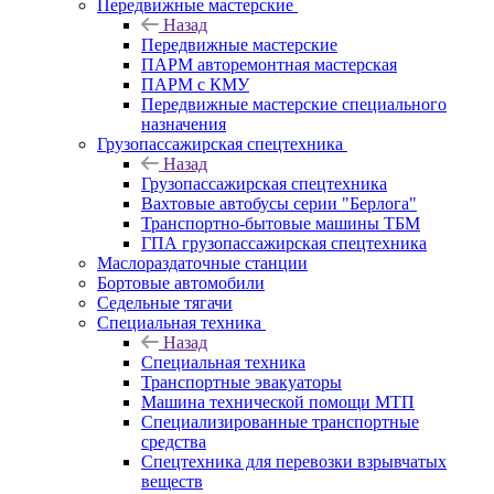
Передвижные мастерские
Назад
Передвижные мастерские
ПАРМ авторемонтная мастерская
ПАРМ с КМУ
Передвижные мастерские специального
назначения
Грузопассажирская спецтехника
Назад
Грузопассажирская спецтехника
Вахтовые автобусы серии "Берлога"
Транспортно-бытовые машины ТБМ
ГПА грузопассажирская спецтехника
Маслораздаточные станции
Бортовые автомобили
Седельные тягачи
Специальная техника
Назад
Специальная техника
Транспортные эвакуаторы
Машина технической помощи МТП
Специализированные транспортные
средства
Спецтехника для перевозки взрывчатых
веществ