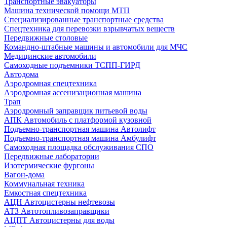
Транспортные эвакуаторы
Машина технической помощи МТП
Специализированные транспортные средства
Спецтехника для перевозки взрывчатых веществ
Передвижные столовые
Командно-штабные машины и автомобили для МЧС
Медицинские автомобили
Самоходные подъемники ТСПП-ГИРД
Автодома
Аэродромная спецтехника
Аэродромная ассенизационная машина
Трап
Аэродромный заправщик питьевой воды
АПК Автомобиль с платформой кузовной
Подъемно-транспортная машина Автолифт
Подъемно-транспортная машина Амбулифт
Самоходная площадка обслуживания СПО
Передвижные лаборатории
Изотермические фургоны
Вагон-дома
Коммунальная техника
Емкостная спецтехника
АЦН Автоцистерны нефтевозы
АТЗ Автотопливозаправщики
АЦПТ Автоцистерны для воды