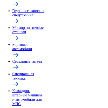
Грузопассажирская
спецтехника
Маслораздаточные
станции
Бортовые
автомобили
Седельные тягачи
Специальная
техника
Командно-
штабные машины
и автомобили для
МЧС