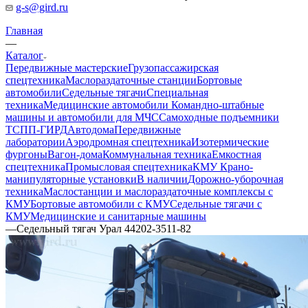
g-s@gird.ru
Главная
—
Каталог
Передвижные мастерские
Грузопассажирская
спецтехника
Маслораздаточные станции
Бортовые
автомобили
Седельные тягачи
Специальная
техника
Медицинские автомобили
Командно-штабные
машины и автомобили для МЧС
Самоходные подъемники
ТСПП-ГИРД
Автодома
Передвижные
лаборатории
Аэродромная спецтехника
Изотермические
фургоны
Вагон-дома
Коммунальная техника
Емкостная
спецтехника
Промысловая спецтехника
КМУ Крано-
манипуляторные установки
В наличии
Дорожно-уборочная
техника
Маслостанции и маслораздаточные комплексы с
КМУ
Бортовые автомобили с КМУ
Седельные тягачи с
КМУ
Медицинские и санитарные машины
—
Седельный тягач Урал 44202-3511-82