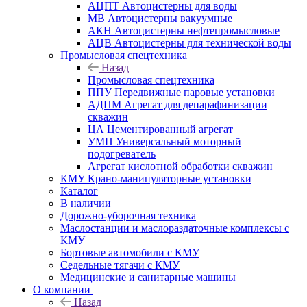
АЦПТ Автоцистерны для воды
МВ Автоцистерны вакуумные
АКН Автоцистерны нефтепромысловые
АЦВ Автоцистерны для технической воды
Промысловая спецтехника
Назад
Промысловая спецтехника
ППУ Передвижные паровые установки
АДПМ Агрегат для депарафинизации
скважин
ЦА Цементированный агрегат
УМП Универсальный моторный
подогреватель
Агрегат кислотной обработки скважин
КМУ Крано-манипуляторные установки
Каталог
В наличии
Дорожно-уборочная техника
Маслостанции и маслораздаточные комплексы с
КМУ
Бортовые автомобили с КМУ
Седельные тягачи с КМУ
Медицинские и санитарные машины
О компании
Назад