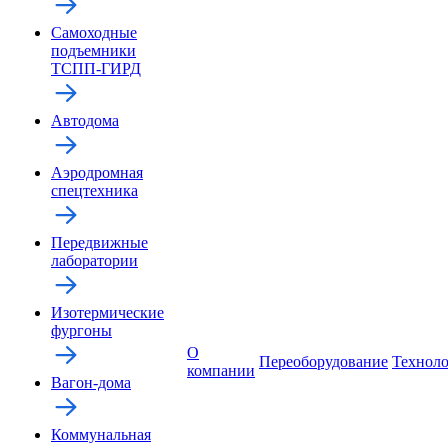
Самоходные
подъемники
ТСПП-ГИРД
Автодома
Аэродромная
спецтехника
Передвижные
лаборатории
Изотермические
фургоны
О
Переоборудование
Технол
компании
Вагон-дома
Коммунальная