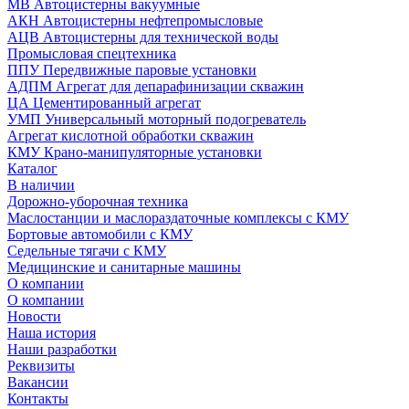
МВ Автоцистерны вакуумные
АКН Автоцистерны нефтепромысловые
АЦВ Автоцистерны для технической воды
Промысловая спецтехника
ППУ Передвижные паровые установки
АДПМ Агрегат для депарафинизации скважин
ЦА Цементированный агрегат
УМП Универсальный моторный подогреватель
Агрегат кислотной обработки скважин
КМУ Крано-манипуляторные установки
Каталог
В наличии
Дорожно-уборочная техника
Маслостанции и маслораздаточные комплексы с КМУ
Бортовые автомобили с КМУ
Седельные тягачи с КМУ
Медицинские и санитарные машины
О компании
О компании
Новости
Наша история
Наши разработки
Реквизиты
Вакансии
Контакты