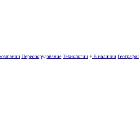
компании
Переоборудование
Технологии
В наличии
География