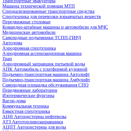
Транспортные эвакуаторы
Машина технической помощи МТП
Специализированные транспортные средства
Спецтехника для перевозки взрывчатых веществ
Передвижные столовые
Командно-штабные машины и автомобили для МЧС
Медицинские автомобили
Самоходные подъемники ТСПП-ГИРД
Автодома
Аэродромная спецтехника
Аэродромная ассенизационная машина
Трап
Аэродромный заправщик питьевой воды
АПК Автомобиль с платформой кузовной
Подъемно-транспортная машина Автолифт
Подъемно-транспортная машина Амбулифт
Самоходная площадка обслуживания СПО
Передвижные лаборатории
Изотермические фургоны
Вагон-дома
Коммунальная техника
Емкостная спецтехника
АЦН Автоцистерны нефтевозы
АТЗ Автотопливозаправщики
АЦПТ Автоцистерны для воды