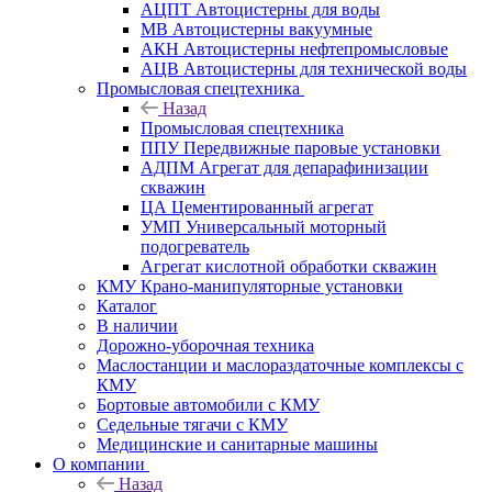
АЦПТ Автоцистерны для воды
МВ Автоцистерны вакуумные
АКН Автоцистерны нефтепромысловые
АЦВ Автоцистерны для технической воды
Промысловая спецтехника
Назад
Промысловая спецтехника
ППУ Передвижные паровые установки
АДПМ Агрегат для депарафинизации
скважин
ЦА Цементированный агрегат
УМП Универсальный моторный
подогреватель
Агрегат кислотной обработки скважин
КМУ Крано-манипуляторные установки
Каталог
В наличии
Дорожно-уборочная техника
Маслостанции и маслораздаточные комплексы с
КМУ
Бортовые автомобили с КМУ
Седельные тягачи с КМУ
Медицинские и санитарные машины
О компании
Назад