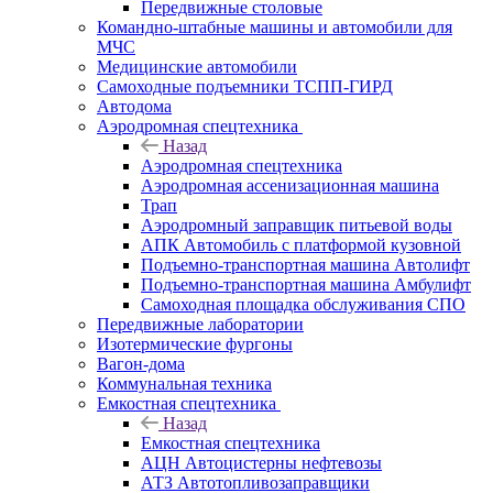
Передвижные столовые
Командно-штабные машины и автомобили для
МЧС
Медицинские автомобили
Самоходные подъемники ТСПП-ГИРД
Автодома
Аэродромная спецтехника
Назад
Аэродромная спецтехника
Аэродромная ассенизационная машина
Трап
Аэродромный заправщик питьевой воды
АПК Автомобиль с платформой кузовной
Подъемно-транспортная машина Автолифт
Подъемно-транспортная машина Амбулифт
Самоходная площадка обслуживания СПО
Передвижные лаборатории
Изотермические фургоны
Вагон-дома
Коммунальная техника
Емкостная спецтехника
Назад
Емкостная спецтехника
АЦН Автоцистерны нефтевозы
АТЗ Автотопливозаправщики