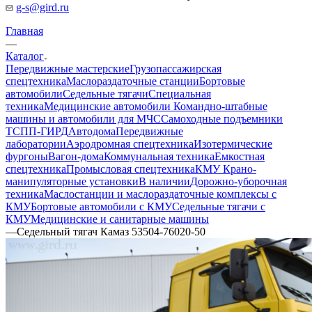
g-s@gird.ru
Главная
—
Каталог
Передвижные мастерские
Грузопассажирская
спецтехника
Маслораздаточные станции
Бортовые
автомобили
Седельные тягачи
Специальная
техника
Медицинские автомобили
Командно-штабные
машины и автомобили для МЧС
Самоходные подъемники
ТСПП-ГИРД
Автодома
Передвижные
лаборатории
Аэродромная спецтехника
Изотермические
фургоны
Вагон-дома
Коммунальная техника
Емкостная
спецтехника
Промысловая спецтехника
КМУ Крано-
манипуляторные установки
В наличии
Дорожно-уборочная
техника
Маслостанции и маслораздаточные комплексы с
КМУ
Бортовые автомобили с КМУ
Седельные тягачи с
КМУ
Медицинские и санитарные машины
—
Седельный тягач Камаз 53504-76020-50