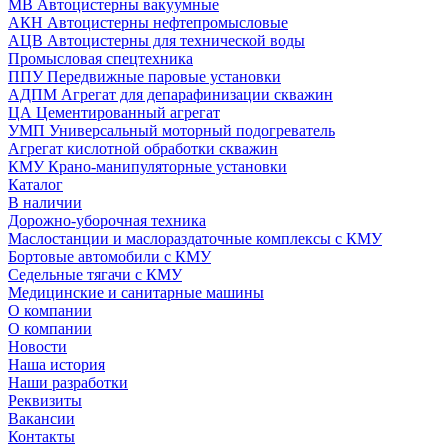
МВ Автоцистерны вакуумные
АКН Автоцистерны нефтепромысловые
АЦВ Автоцистерны для технической воды
Промысловая спецтехника
ППУ Передвижные паровые установки
АДПМ Агрегат для депарафинизации скважин
ЦА Цементированный агрегат
УМП Универсальный моторный подогреватель
Агрегат кислотной обработки скважин
КМУ Крано-манипуляторные установки
Каталог
В наличии
Дорожно-уборочная техника
Маслостанции и маслораздаточные комплексы с КМУ
Бортовые автомобили с КМУ
Седельные тягачи с КМУ
Медицинские и санитарные машины
О компании
О компании
Новости
Наша история
Наши разработки
Реквизиты
Вакансии
Контакты