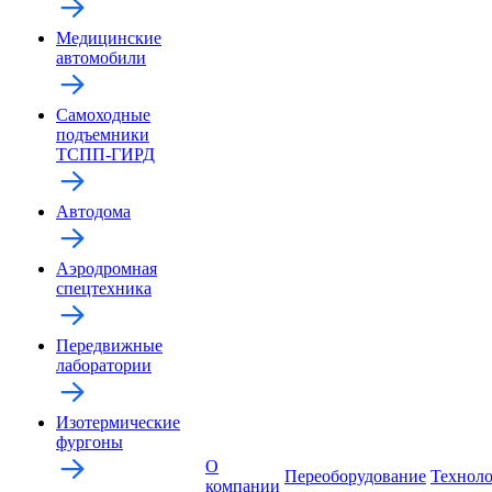
Медицинские
автомобили
Самоходные
подъемники
ТСПП-ГИРД
Автодома
Аэродромная
спецтехника
Передвижные
лаборатории
Изотермические
фургоны
О
Переоборудование
Технол
компании