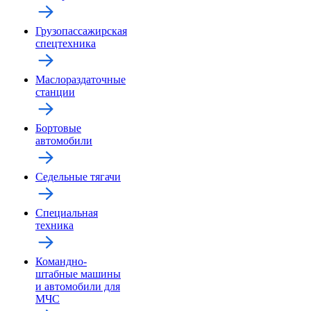
Грузопассажирская
спецтехника
Маслораздаточные
станции
Бортовые
автомобили
Седельные тягачи
Специальная
техника
Командно-
штабные машины
и автомобили для
МЧС