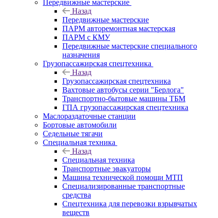
Передвижные мастерские
Назад
Передвижные мастерские
ПАРМ авторемонтная мастерская
ПАРМ с КМУ
Передвижные мастерские специального
назначения
Грузопассажирская спецтехника
Назад
Грузопассажирская спецтехника
Вахтовые автобусы серии "Берлога"
Транспортно-бытовые машины ТБМ
ГПА грузопассажирская спецтехника
Маслораздаточные станции
Бортовые автомобили
Седельные тягачи
Специальная техника
Назад
Специальная техника
Транспортные эвакуаторы
Машина технической помощи МТП
Специализированные транспортные
средства
Спецтехника для перевозки взрывчатых
веществ