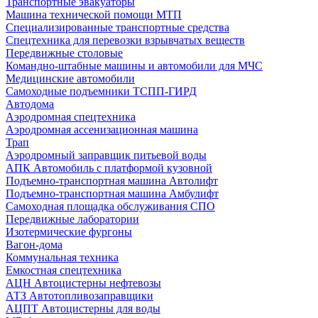
Транспортные эвакуаторы
Машина технической помощи МТП
Специализированные транспортные средства
Спецтехника для перевозки взрывчатых веществ
Передвижные столовые
Командно-штабные машины и автомобили для МЧС
Медицинские автомобили
Самоходные подъемники ТСПП-ГИРД
Автодома
Аэродромная спецтехника
Аэродромная ассенизационная машина
Трап
Аэродромный заправщик питьевой воды
АПК Автомобиль с платформой кузовной
Подъемно-транспортная машина Автолифт
Подъемно-транспортная машина Амбулифт
Самоходная площадка обслуживания СПО
Передвижные лаборатории
Изотермические фургоны
Вагон-дома
Коммунальная техника
Емкостная спецтехника
АЦН Автоцистерны нефтевозы
АТЗ Автотопливозаправщики
АЦПТ Автоцистерны для воды