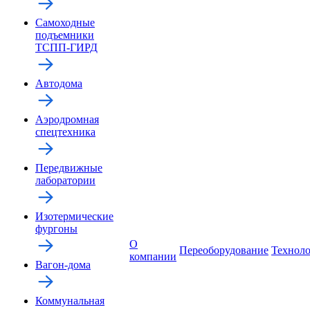
Самоходные
подъемники
ТСПП-ГИРД
Автодома
Аэродромная
спецтехника
Передвижные
лаборатории
Изотермические
фургоны
О
Переоборудование
Технол
компании
Вагон-дома
Коммунальная