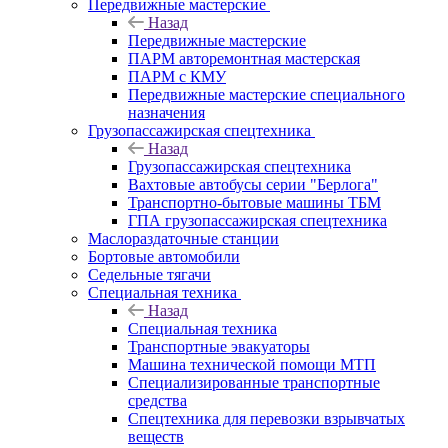
Передвижные мастерские
Назад
Передвижные мастерские
ПАРМ авторемонтная мастерская
ПАРМ с КМУ
Передвижные мастерские специального
назначения
Грузопассажирская спецтехника
Назад
Грузопассажирская спецтехника
Вахтовые автобусы серии "Берлога"
Транспортно-бытовые машины ТБМ
ГПА грузопассажирская спецтехника
Маслораздаточные станции
Бортовые автомобили
Седельные тягачи
Специальная техника
Назад
Специальная техника
Транспортные эвакуаторы
Машина технической помощи МТП
Специализированные транспортные
средства
Спецтехника для перевозки взрывчатых
веществ