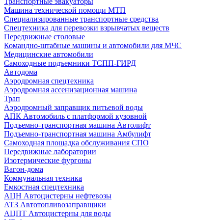
Транспортные эвакуаторы
Машина технической помощи МТП
Специализированные транспортные средства
Спецтехника для перевозки взрывчатых веществ
Передвижные столовые
Командно-штабные машины и автомобили для МЧС
Медицинские автомобили
Самоходные подъемники ТСПП-ГИРД
Автодома
Аэродромная спецтехника
Аэродромная ассенизационная машина
Трап
Аэродромный заправщик питьевой воды
АПК Автомобиль с платформой кузовной
Подъемно-транспортная машина Автолифт
Подъемно-транспортная машина Амбулифт
Самоходная площадка обслуживания СПО
Передвижные лаборатории
Изотермические фургоны
Вагон-дома
Коммунальная техника
Емкостная спецтехника
АЦН Автоцистерны нефтевозы
АТЗ Автотопливозаправщики
АЦПТ Автоцистерны для воды