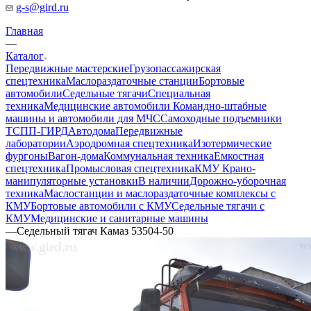
g-s@gird.ru
Главная
—
Каталог
Передвижные мастерские
Грузопассажирская
спецтехника
Маслораздаточные станции
Бортовые
автомобили
Седельные тягачи
Специальная
техника
Медицинские автомобили
Командно-штабные
машины и автомобили для МЧС
Самоходные подъемники
ТСПП-ГИРД
Автодома
Передвижные
лаборатории
Аэродромная спецтехника
Изотермические
фургоны
Вагон-дома
Коммунальная техника
Емкостная
спецтехника
Промысловая спецтехника
КМУ Крано-
манипуляторные установки
В наличии
Дорожно-уборочная
техника
Маслостанции и маслораздаточные комплексы с
КМУ
Бортовые автомобили с КМУ
Седельные тягачи с
КМУ
Медицинские и санитарные машины
—
Седельный тягач Камаз 53504-50