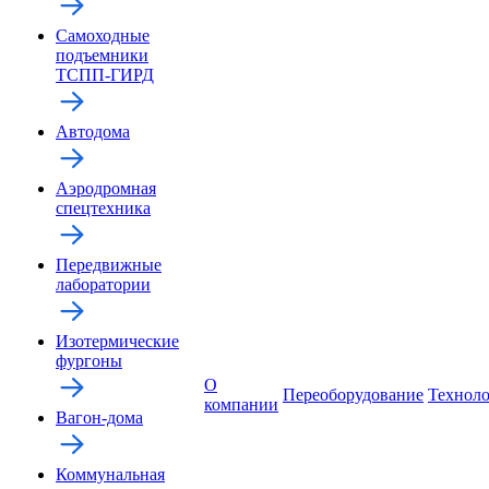
Самоходные
подъемники
ТСПП-ГИРД
Автодома
Аэродромная
спецтехника
Передвижные
лаборатории
Изотермические
фургоны
О
Переоборудование
Технол
компании
Вагон-дома
Коммунальная