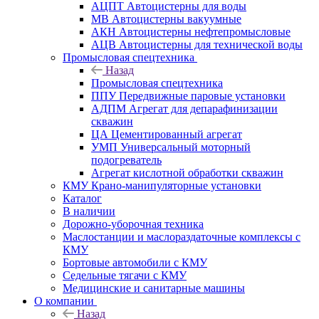
АЦПТ Автоцистерны для воды
МВ Автоцистерны вакуумные
АКН Автоцистерны нефтепромысловые
АЦВ Автоцистерны для технической воды
Промысловая спецтехника
Назад
Промысловая спецтехника
ППУ Передвижные паровые установки
АДПМ Агрегат для депарафинизации
скважин
ЦА Цементированный агрегат
УМП Универсальный моторный
подогреватель
Агрегат кислотной обработки скважин
КМУ Крано-манипуляторные установки
Каталог
В наличии
Дорожно-уборочная техника
Маслостанции и маслораздаточные комплексы с
КМУ
Бортовые автомобили с КМУ
Седельные тягачи с КМУ
Медицинские и санитарные машины
О компании
Назад