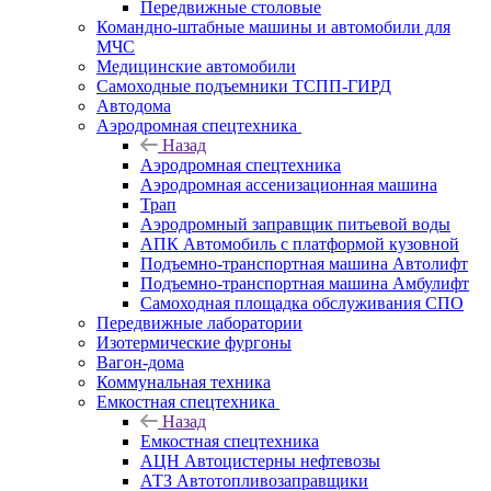
Передвижные столовые
Командно-штабные машины и автомобили для
МЧС
Медицинские автомобили
Самоходные подъемники ТСПП-ГИРД
Автодома
Аэродромная спецтехника
Назад
Аэродромная спецтехника
Аэродромная ассенизационная машина
Трап
Аэродромный заправщик питьевой воды
АПК Автомобиль с платформой кузовной
Подъемно-транспортная машина Автолифт
Подъемно-транспортная машина Амбулифт
Самоходная площадка обслуживания СПО
Передвижные лаборатории
Изотермические фургоны
Вагон-дома
Коммунальная техника
Емкостная спецтехника
Назад
Емкостная спецтехника
АЦН Автоцистерны нефтевозы
АТЗ Автотопливозаправщики