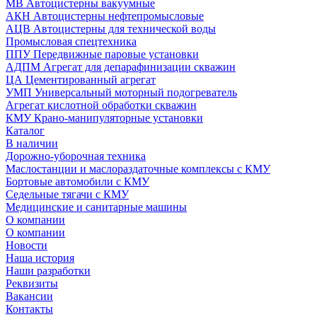
МВ Автоцистерны вакуумные
АКН Автоцистерны нефтепромысловые
АЦВ Автоцистерны для технической воды
Промысловая спецтехника
ППУ Передвижные паровые установки
АДПМ Агрегат для депарафинизации скважин
ЦА Цементированный агрегат
УМП Универсальный моторный подогреватель
Агрегат кислотной обработки скважин
КМУ Крано-манипуляторные установки
Каталог
В наличии
Дорожно-уборочная техника
Маслостанции и маслораздаточные комплексы с КМУ
Бортовые автомобили с КМУ
Седельные тягачи с КМУ
Медицинские и санитарные машины
О компании
О компании
Новости
Наша история
Наши разработки
Реквизиты
Вакансии
Контакты