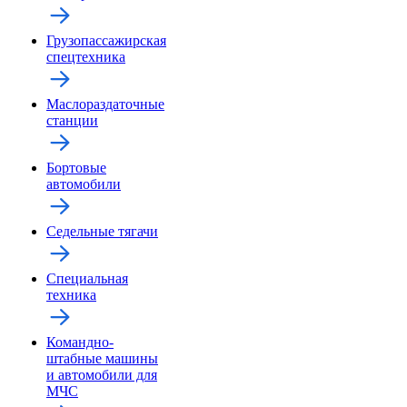
Грузопассажирская
спецтехника
Маслораздаточные
станции
Бортовые
автомобили
Седельные тягачи
Специальная
техника
Командно-
штабные машины
и автомобили для
МЧС