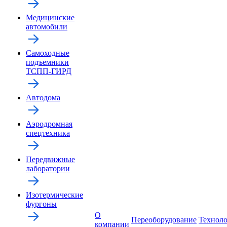
Медицинские
автомобили
Самоходные
подъемники
ТСПП-ГИРД
Автодома
Аэродромная
спецтехника
Передвижные
лаборатории
Изотермические
фургоны
О
Переоборудование
Технол
компании