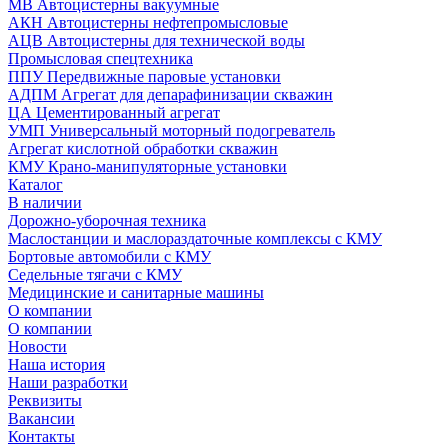
МВ Автоцистерны вакуумные
АКН Автоцистерны нефтепромысловые
АЦВ Автоцистерны для технической воды
Промысловая спецтехника
ППУ Передвижные паровые установки
АДПМ Агрегат для депарафинизации скважин
ЦА Цементированный агрегат
УМП Универсальный моторный подогреватель
Агрегат кислотной обработки скважин
КМУ Крано-манипуляторные установки
Каталог
В наличии
Дорожно-уборочная техника
Маслостанции и маслораздаточные комплексы с КМУ
Бортовые автомобили с КМУ
Седельные тягачи с КМУ
Медицинские и санитарные машины
О компании
О компании
Новости
Наша история
Наши разработки
Реквизиты
Вакансии
Контакты