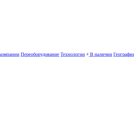
компании
Переоборудование
Технологии
В наличии
География