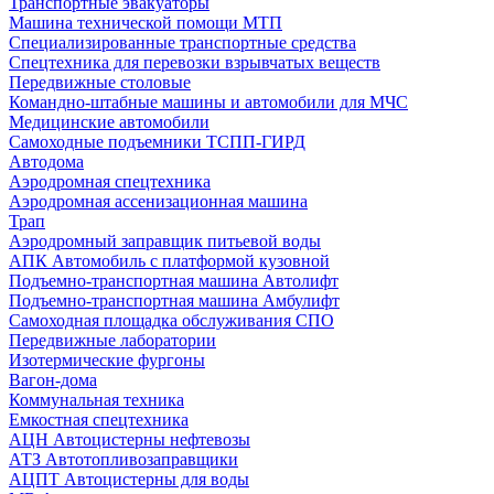
Транспортные эвакуаторы
Машина технической помощи МТП
Специализированные транспортные средства
Спецтехника для перевозки взрывчатых веществ
Передвижные столовые
Командно-штабные машины и автомобили для МЧС
Медицинские автомобили
Самоходные подъемники ТСПП-ГИРД
Автодома
Аэродромная спецтехника
Аэродромная ассенизационная машина
Трап
Аэродромный заправщик питьевой воды
АПК Автомобиль с платформой кузовной
Подъемно-транспортная машина Автолифт
Подъемно-транспортная машина Амбулифт
Самоходная площадка обслуживания СПО
Передвижные лаборатории
Изотермические фургоны
Вагон-дома
Коммунальная техника
Емкостная спецтехника
АЦН Автоцистерны нефтевозы
АТЗ Автотопливозаправщики
АЦПТ Автоцистерны для воды