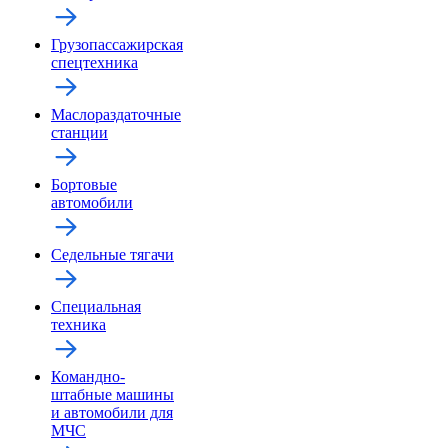
Грузопассажирская
спецтехника
Маслораздаточные
станции
Бортовые
автомобили
Седельные тягачи
Специальная
техника
Командно-
штабные машины
и автомобили для
МЧС