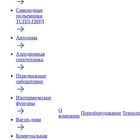
Самоходные
подъемники
ТСПП-ГИРД
Автодома
Аэродромная
спецтехника
Передвижные
лаборатории
Изотермические
фургоны
О
Переоборудование
Технол
компании
Вагон-дома
Коммунальная