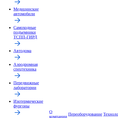
Медицинские
автомобили
Самоходные
подъемники
ТСПП-ГИРД
Автодома
Аэродромная
спецтехника
Передвижные
лаборатории
Изотермические
фургоны
О
Переоборудование
Технол
компании