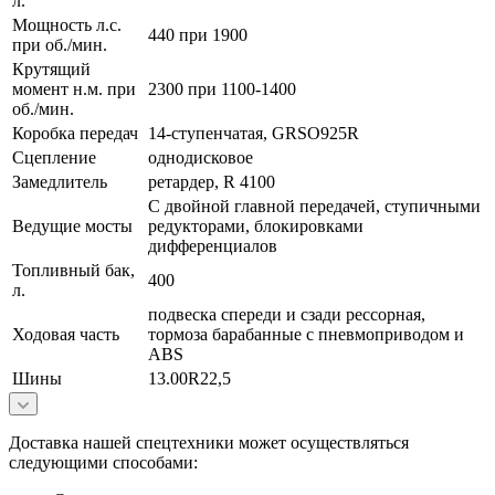
л.
Мощность л.с.
440 при 1900
при об./мин.
Крутящий
момент н.м. при
2300 при 1100-1400
об./мин.
Коробка передач
14-ступенчатая, GRSO925R
Сцепление
однодисковое
Замедлитель
ретардер, R 4100
С двойной главной передачей, ступичными
Ведущие мосты
редукторами, блокировками
дифференциалов
Топливный бак,
400
л.
подвеска спереди и сзади рессорная,
Ходовая часть
тормоза барабанные с пневмоприводом и
ABS
Шины
13.00R22,5
Доставка нашей спецтехники может осуществляться
следующими способами: