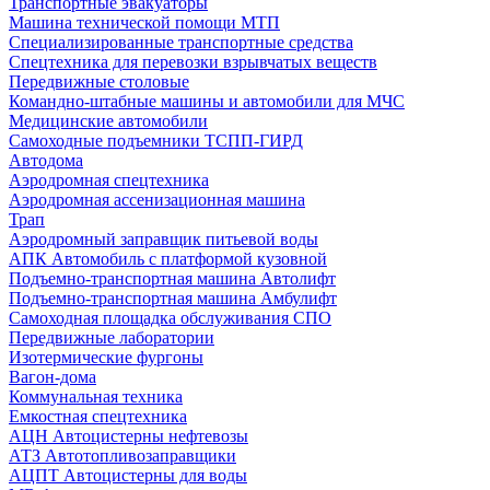
Транспортные эвакуаторы
Машина технической помощи МТП
Специализированные транспортные средства
Спецтехника для перевозки взрывчатых веществ
Передвижные столовые
Командно-штабные машины и автомобили для МЧС
Медицинские автомобили
Самоходные подъемники ТСПП-ГИРД
Автодома
Аэродромная спецтехника
Аэродромная ассенизационная машина
Трап
Аэродромный заправщик питьевой воды
АПК Автомобиль с платформой кузовной
Подъемно-транспортная машина Автолифт
Подъемно-транспортная машина Амбулифт
Самоходная площадка обслуживания СПО
Передвижные лаборатории
Изотермические фургоны
Вагон-дома
Коммунальная техника
Емкостная спецтехника
АЦН Автоцистерны нефтевозы
АТЗ Автотопливозаправщики
АЦПТ Автоцистерны для воды