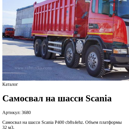
Каталог
Самосвал на шасси Scania
Артикул:
3680
Самосвал на шасси Scania P400 cb8x4ehz. Объем платформы
32 м3.