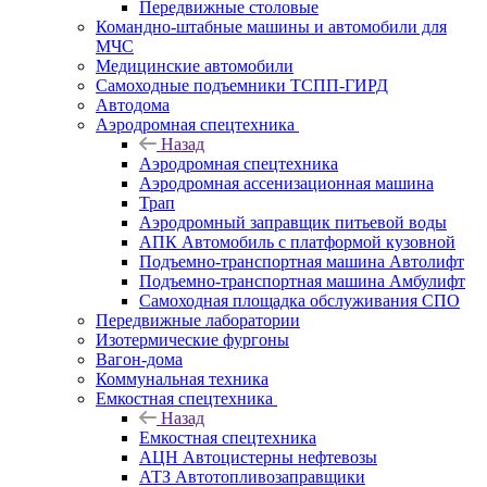
Передвижные столовые
Командно-штабные машины и автомобили для
МЧС
Медицинские автомобили
Самоходные подъемники ТСПП-ГИРД
Автодома
Аэродромная спецтехника
Назад
Аэродромная спецтехника
Аэродромная ассенизационная машина
Трап
Аэродромный заправщик питьевой воды
АПК Автомобиль с платформой кузовной
Подъемно-транспортная машина Автолифт
Подъемно-транспортная машина Амбулифт
Самоходная площадка обслуживания СПО
Передвижные лаборатории
Изотермические фургоны
Вагон-дома
Коммунальная техника
Емкостная спецтехника
Назад
Емкостная спецтехника
АЦН Автоцистерны нефтевозы
АТЗ Автотопливозаправщики