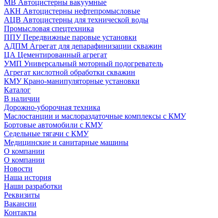
МВ Автоцистерны вакуумные
АКН Автоцистерны нефтепромысловые
АЦВ Автоцистерны для технической воды
Промысловая спецтехника
ППУ Передвижные паровые установки
АДПМ Агрегат для депарафинизации скважин
ЦА Цементированный агрегат
УМП Универсальный моторный подогреватель
Агрегат кислотной обработки скважин
КМУ Крано-манипуляторные установки
Каталог
В наличии
Дорожно-уборочная техника
Маслостанции и маслораздаточные комплексы с КМУ
Бортовые автомобили с КМУ
Седельные тягачи с КМУ
Медицинские и санитарные машины
О компании
О компании
Новости
Наша история
Наши разработки
Реквизиты
Вакансии
Контакты