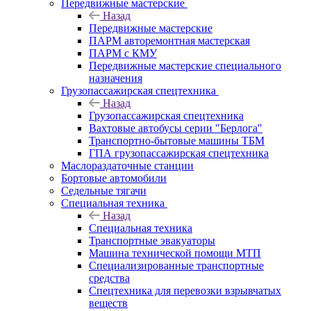
Передвижные мастерские
Назад
Передвижные мастерские
ПАРМ авторемонтная мастерская
ПАРМ с КМУ
Передвижные мастерские специального
назначения
Грузопассажирская спецтехника
Назад
Грузопассажирская спецтехника
Вахтовые автобусы серии "Берлога"
Транспортно-бытовые машины ТБМ
ГПА грузопассажирская спецтехника
Маслораздаточные станции
Бортовые автомобили
Седельные тягачи
Специальная техника
Назад
Специальная техника
Транспортные эвакуаторы
Машина технической помощи МТП
Специализированные транспортные
средства
Спецтехника для перевозки взрывчатых
веществ