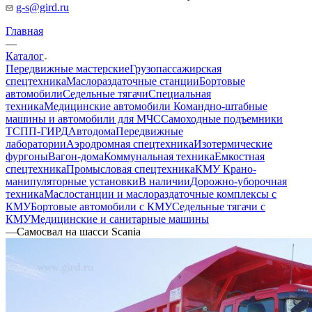
g-s@gird.ru
Главная
—
Каталог
Передвижные мастерские
Грузопассажирская
спецтехника
Маслораздаточные станции
Бортовые
автомобили
Седельные тягачи
Специальная
техника
Медицинские автомобили
Командно-штабные
машины и автомобили для МЧС
Самоходные подъемники
ТСПП-ГИРД
Автодома
Передвижные
лаборатории
Аэродромная спецтехника
Изотермические
фургоны
Вагон-дома
Коммунальная техника
Емкостная
спецтехника
Промысловая спецтехника
КМУ Крано-
манипуляторные установки
В наличии
Дорожно-уборочная
техника
Маслостанции и маслораздаточные комплексы с
КМУ
Бортовые автомобили с КМУ
Седельные тягачи с
КМУ
Медицинские и санитарные машины
—
Самосвал на шасси Scania