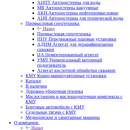
АЦПТ Автоцистерны для воды
МВ Автоцистерны вакуумные
АКН Автоцистерны нефтепромысловые
АЦВ Автоцистерны для технической воды
Промысловая спецтехника
Назад
Промысловая спецтехника
ППУ Передвижные паровые установки
АДПМ Агрегат для депарафинизации
скважин
ЦА Цементированный агрегат
УМП Универсальный моторный
подогреватель
Агрегат кислотной обработки скважин
КМУ Крано-манипуляторные установки
Каталог
В наличии
Дорожно-уборочная техника
Маслостанции и маслораздаточные комплексы с
КМУ
Бортовые автомобили с КМУ
Седельные тягачи с КМУ
Медицинские и санитарные машины
О компании
Назад