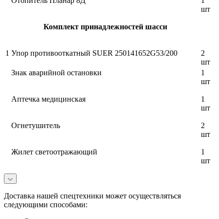
Отопитель Планар 8Д
1
шт
Комплект принадлежностей шасси
1
Упор противооткатный SUER 250141652G53/200
2
шт
Знак аварийной остановки
1
шт
Аптечка медицинская
1
шт
Огнетушитель
2
шт
Жилет светоотражающий
1
шт
Доставка нашей спецтехники может осуществляться
следующими способами: