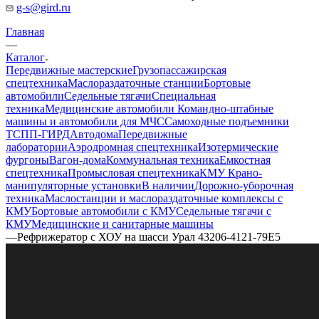
g-s@gird.ru
Главная
—
Каталог
Передвижные мастерские
Грузопассажирская
спецтехника
Маслораздаточные станции
Бортовые
автомобили
Седельные тягачи
Специальная
техника
Медицинские автомобили
Командно-штабные
машины и автомобили для МЧС
Самоходные подъемники
ТСПП-ГИРД
Автодома
Передвижные
лаборатории
Аэродромная спецтехника
Изотермические
фургоны
Вагон-дома
Коммунальная техника
Емкостная
спецтехника
Промысловая спецтехника
КМУ Крано-
манипуляторные установки
В наличии
Дорожно-уборочная
техника
Маслостанции и маслораздаточные комплексы с
КМУ
Бортовые автомобили с КМУ
Седельные тягачи с
КМУ
Медицинские и санитарные машины
—
Рефрижератор с ХОУ на шасси Урал 43206-4121-79Е5