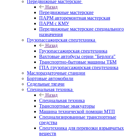
Передвижные мастерские
Назад
Передвижные мастерские
ПАРМ авторемонтная мастерская
ПАРМ с КМУ
Передвижные мастерские специального
назначения
Грузопассажирская спецтехника
Назад
Грузопассажирская спецтехника
Вахтовые автобусы серии "Берлога"
Транспортно-бытовые машины ТБМ
ГПА грузопассажирская спецтехника
Маслораздаточные станции
Бортовые автомобили
Седельные тягачи
Специальная техника
Назад
Специальная техника
Транспортные эвакуаторы
Машина технической помощи МТП
Специализированные транспортные
средства
Спецтехника для перевозки взрывчатых
веществ