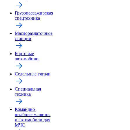
Грузопассажирская
спецтехника
Маслораздаточные
станции
Бортовые
автомобили
Седельные тягачи
Специальная
техника
Командно-
штабные машины
и автомобили для
МЧС