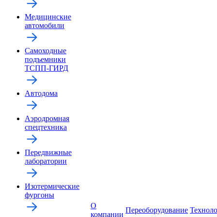
Медицинские
автомобили
Самоходные
подъемники
ТСПП-ГИРД
Автодома
Аэродромная
спецтехника
Передвижные
лаборатории
Изотермические
фургоны
О
Переоборудование
Технол
компании