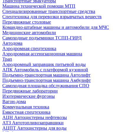
Транспортные эвакуаторы
Машина технической помощи МТП
Специализированные транспортные средства
Спецтехника для перевозки взрывчатых веществ
Передвижные столовые
Командно-штабные машины и автомобили для МЧС
Медицинские автомобили
Самоходные подъемники ТСПП-ГИРД
Автодома
Аэродромная спецтехника
Аэродромная ассенизационная машина
Трап
Аэродромный заправщик питьевой воды
АПК Автомобиль с платформой кузовной
Подъемно-транспортная машина Автолифт
Подъемно-транспортная машина Амбулифт
Самоходная площадка обслуживания СПО
Передвижные лаборатории
Изотермические фургоны
Вагон-дома
Коммунальная техника
Емкостная спецтехника
АЦН Автоцистерны нефтевозы
АТЗ Автотопливозаправщики
АЦПТ Автоцистерны для воды