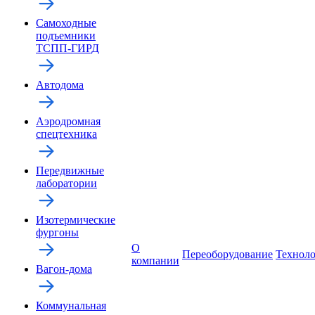
Самоходные
подъемники
ТСПП-ГИРД
Автодома
Аэродромная
спецтехника
Передвижные
лаборатории
Изотермические
фургоны
О
Переоборудование
Технол
компании
Вагон-дома
Коммунальная