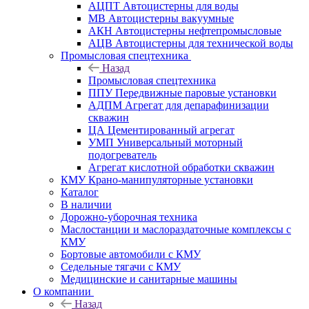
АЦПТ Автоцистерны для воды
МВ Автоцистерны вакуумные
АКН Автоцистерны нефтепромысловые
АЦВ Автоцистерны для технической воды
Промысловая спецтехника
Назад
Промысловая спецтехника
ППУ Передвижные паровые установки
АДПМ Агрегат для депарафинизации
скважин
ЦА Цементированный агрегат
УМП Универсальный моторный
подогреватель
Агрегат кислотной обработки скважин
КМУ Крано-манипуляторные установки
Каталог
В наличии
Дорожно-уборочная техника
Маслостанции и маслораздаточные комплексы с
КМУ
Бортовые автомобили с КМУ
Седельные тягачи с КМУ
Медицинские и санитарные машины
О компании
Назад