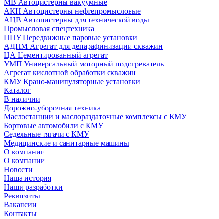
МВ Автоцистерны вакуумные
АКН Автоцистерны нефтепромысловые
АЦВ Автоцистерны для технической воды
Промысловая спецтехника
ППУ Передвижные паровые установки
АДПМ Агрегат для депарафинизации скважин
ЦА Цементированный агрегат
УМП Универсальный моторный подогреватель
Агрегат кислотной обработки скважин
КМУ Крано-манипуляторные установки
Каталог
В наличии
Дорожно-уборочная техника
Маслостанции и маслораздаточные комплексы с КМУ
Бортовые автомобили с КМУ
Седельные тягачи с КМУ
Медицинские и санитарные машины
О компании
О компании
Новости
Наша история
Наши разработки
Реквизиты
Вакансии
Контакты