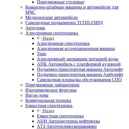
Передвижные столовые
Командно-штабные машины и автомобили для
МЧС
Медицинские автомобили
Самоходные подъемники ТСПП-ГИРД
Автодома
Аэродромная спецтехника
Назад
Аэродромная спецтехника
Аэродромная ассенизационная машина
Трап
Аэродромный заправщик питьевой воды
АПК Автомобиль с платформой кузовной
Подъемно-транспортная машина Автолифт
Подъемно-транспортная машина Амбулифт
Самоходная площадка обслуживания СПО
Передвижные лаборатории
Изотермические фургоны
Вагон-дома
Коммунальная техника
Емкостная спецтехника
Назад
Емкостная спецтехника
АЦН Автоцистерны нефтевозы
АТЗ Автотопливозаправщики