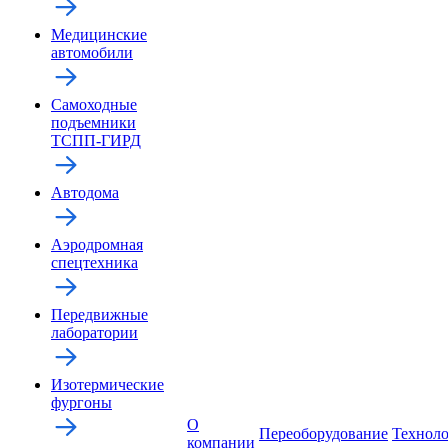
Медицинские
автомобили
Самоходные
подъемники
ТСПП-ГИРД
Автодома
Аэродромная
спецтехника
Передвижные
лаборатории
Изотермические
фургоны
О
Переоборудование
Технол
компании