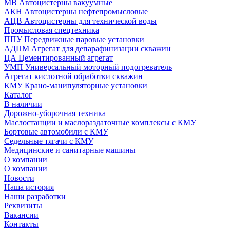
МВ Автоцистерны вакуумные
АКН Автоцистерны нефтепромысловые
АЦВ Автоцистерны для технической воды
Промысловая спецтехника
ППУ Передвижные паровые установки
АДПМ Агрегат для депарафинизации скважин
ЦА Цементированный агрегат
УМП Универсальный моторный подогреватель
Агрегат кислотной обработки скважин
КМУ Крано-манипуляторные установки
Каталог
В наличии
Дорожно-уборочная техника
Маслостанции и маслораздаточные комплексы с КМУ
Бортовые автомобили с КМУ
Седельные тягачи с КМУ
Медицинские и санитарные машины
О компании
О компании
Новости
Наша история
Наши разработки
Реквизиты
Вакансии
Контакты