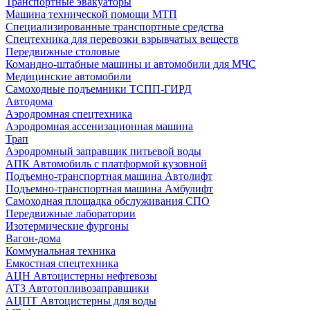
Транспортные эвакуаторы
Машина технической помощи МТП
Специализированные транспортные средства
Спецтехника для перевозки взрывчатых веществ
Передвижные столовые
Командно-штабные машины и автомобили для МЧС
Медицинские автомобили
Самоходные подъемники ТСПП-ГИРД
Автодома
Аэродромная спецтехника
Аэродромная ассенизационная машина
Трап
Аэродромный заправщик питьевой воды
АПК Автомобиль с платформой кузовной
Подъемно-транспортная машина Автолифт
Подъемно-транспортная машина Амбулифт
Самоходная площадка обслуживания СПО
Передвижные лаборатории
Изотермические фургоны
Вагон-дома
Коммунальная техника
Емкостная спецтехника
АЦН Автоцистерны нефтевозы
АТЗ Автотопливозаправщики
АЦПТ Автоцистерны для воды