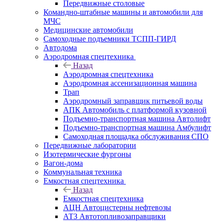
Передвижные столовые
Командно-штабные машины и автомобили для
МЧС
Медицинские автомобили
Самоходные подъемники ТСПП-ГИРД
Автодома
Аэродромная спецтехника
Назад
Аэродромная спецтехника
Аэродромная ассенизационная машина
Трап
Аэродромный заправщик питьевой воды
АПК Автомобиль с платформой кузовной
Подъемно-транспортная машина Автолифт
Подъемно-транспортная машина Амбулифт
Самоходная площадка обслуживания СПО
Передвижные лаборатории
Изотермические фургоны
Вагон-дома
Коммунальная техника
Емкостная спецтехника
Назад
Емкостная спецтехника
АЦН Автоцистерны нефтевозы
АТЗ Автотопливозаправщики