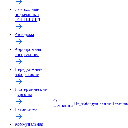
Самоходные
подъемники
ТСПП-ГИРД
Автодома
Аэродромная
спецтехника
Передвижные
лаборатории
Изотермические
фургоны
О
Переоборудование
Технол
компании
Вагон-дома
Коммунальная