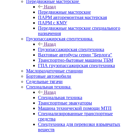
Передвижные мастерские
Назад
Передвижные мастерские
ПАРМ авторемонтная мастерская
ПАРМ с КМУ
Передвижные мастерские специального
назначения
Грузопассажирская спецтехника
Назад
Грузопассажирская спецтехника
Вахтовые автобусы серии "Берлога"
Транспортно-бытовые машины ТБМ
ГПА грузопассажирская спецтехника
Маслораздаточные станции
Бортовые автомобили
Седельные тягачи
Специальная техника
Назад
Специальная техника
Транспортные эвакуаторы
Машина технической помощи МТП
Специализированные транспортные
средства
Спецтехника для перевозки взрывчатых
веществ