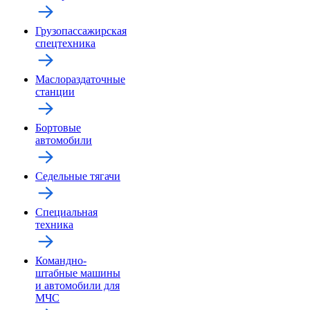
Грузопассажирская
спецтехника
Маслораздаточные
станции
Бортовые
автомобили
Седельные тягачи
Специальная
техника
Командно-
штабные машины
и автомобили для
МЧС