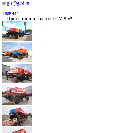
g-s@gird.ru
Главная
—
Прицеп-цистерна для ГСМ 8 м³