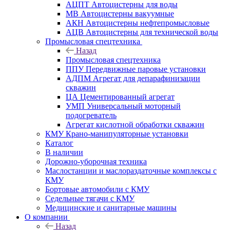
АЦПТ Автоцистерны для воды
МВ Автоцистерны вакуумные
АКН Автоцистерны нефтепромысловые
АЦВ Автоцистерны для технической воды
Промысловая спецтехника
Назад
Промысловая спецтехника
ППУ Передвижные паровые установки
АДПМ Агрегат для депарафинизации
скважин
ЦА Цементированный агрегат
УМП Универсальный моторный
подогреватель
Агрегат кислотной обработки скважин
КМУ Крано-манипуляторные установки
Каталог
В наличии
Дорожно-уборочная техника
Маслостанции и маслораздаточные комплексы с
КМУ
Бортовые автомобили с КМУ
Седельные тягачи с КМУ
Медицинские и санитарные машины
О компании
Назад