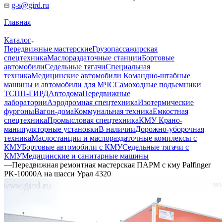
g-s@gird.ru
Главная
—
Каталог
Передвижные мастерские
Грузопассажирская
спецтехника
Маслораздаточные станции
Бортовые
автомобили
Седельные тягачи
Специальная
техника
Медицинские автомобили
Командно-штабные
машины и автомобили для МЧС
Самоходные подъемники
ТСПП-ГИРД
Автодома
Передвижные
лаборатории
Аэродромная спецтехника
Изотермические
фургоны
Вагон-дома
Коммунальная техника
Емкостная
спецтехника
Промысловая спецтехника
КМУ Крано-
манипуляторные установки
В наличии
Дорожно-уборочная
техника
Маслостанции и маслораздаточные комплексы с
КМУ
Бортовые автомобили с КМУ
Седельные тягачи с
КМУ
Медицинские и санитарные машины
—
Передвижная ремонтная мастерская ПАРМ с кму Palfinger
PK-10000A на шасси Урал 4320