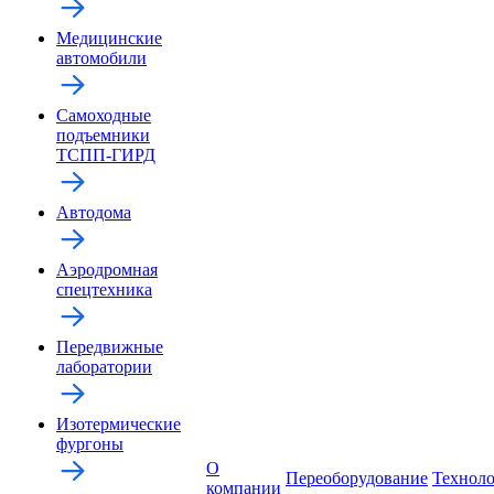
Медицинские
автомобили
Самоходные
подъемники
ТСПП-ГИРД
Автодома
Аэродромная
спецтехника
Передвижные
лаборатории
Изотермические
фургоны
О
Переоборудование
Технол
компании