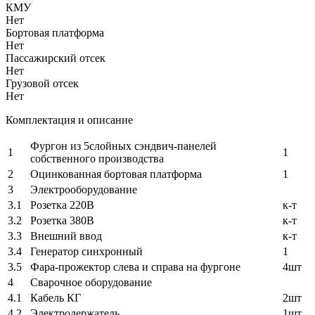
КМУ
Нет
Бортовая платформа
Нет
Пассажирский отсек
Нет
Грузовой отсек
Нет
Комплектация и описание
Фургон из 5слойных сэндвич-панелей
1
1
собственного производства
2
Оцинкованная бортовая платформа
1
3
Электрооборудование
3.1
Розетка 220В
к-т
3.2
Розетка 380В
к-т
3.3
Внешний ввод
к-т
3.4
Генератор синхронный
1
3.5
Фара-прожектор слева и справа на фургоне
4шт
4
Сварочное оборудование
4.1
Кабель КГ
2шт
4.2
Электродержатель
1шт