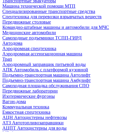
Транспортные эвакуаторы
Машина технической помощи МТП
Специализированные транспортные средства
Спецтехника для перевозки взрывчатых веществ
Передвижные столовые
Командно-штабные машины и автомобили для МЧС
Медицинские автомобили
Самоходные подъемники ТСПП-ГИРД
Автодома
Аэродромная спецтехника
Аэродромная ассенизационная машина
Трап
Аэродромный заправщик питьевой воды
АПК Автомобиль с платформой кузовной
Подъемно-транспортная машина Автолифт
Подъемно-транспортная машина Амбулифт
Самоходная площадка обслуживания СПО
Передвижные лаборатории
Изотермические фургоны
Вагон-дома
Коммунальная техника
Емкостная спецтехника
АЦН Автоцистерны нефтевозы
АТЗ Автотопливозаправщики
АЦПТ Автоцистерны для воды