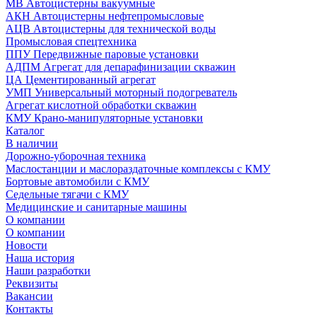
МВ Автоцистерны вакуумные
АКН Автоцистерны нефтепромысловые
АЦВ Автоцистерны для технической воды
Промысловая спецтехника
ППУ Передвижные паровые установки
АДПМ Агрегат для депарафинизации скважин
ЦА Цементированный агрегат
УМП Универсальный моторный подогреватель
Агрегат кислотной обработки скважин
КМУ Крано-манипуляторные установки
Каталог
В наличии
Дорожно-уборочная техника
Маслостанции и маслораздаточные комплексы с КМУ
Бортовые автомобили с КМУ
Седельные тягачи с КМУ
Медицинские и санитарные машины
О компании
О компании
Новости
Наша история
Наши разработки
Реквизиты
Вакансии
Контакты