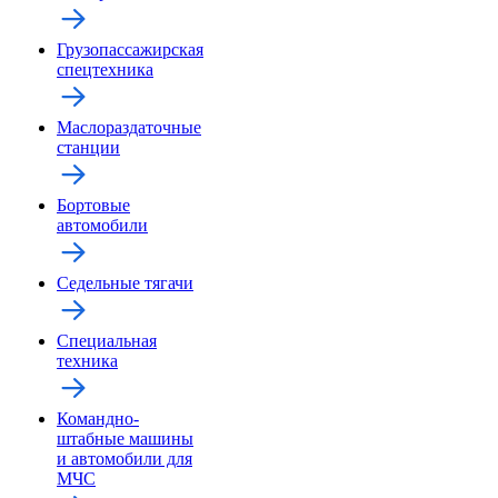
Грузопассажирская
спецтехника
Маслораздаточные
станции
Бортовые
автомобили
Седельные тягачи
Специальная
техника
Командно-
штабные машины
и автомобили для
МЧС