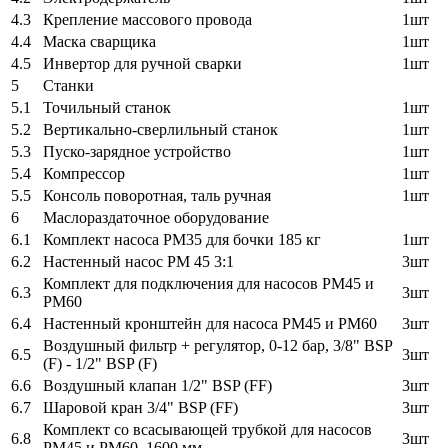
4.3
Крепление массового провода
1шт
4.4
Маска сварщика
1шт
4.5
Инвертор для ручной сварки
1шт
5
Станки
5.1
Точильный станок
1шт
5.2
Вертикально-сверлильный станок
1шт
5.3
Пуско-зарядное устройство
1шт
5.4
Компрессор
1шт
5.5
Консоль поворотная, таль ручная
1шт
6
Маслораздаточное оборудование
6.1
Комплект насоса PM35 для бочки 185 кг
1шт
6.2
Настенный насос РМ 45 3:1
3шт
Комплект для подключения для насосов PM45 и
6.3
3шт
PM60
6.4
Настенный кронштейн для насоса PM45 и PM60
3шт
Воздушный фильтр + регулятор, 0-12 бар, 3/8" BSP
6.5
3шт
(F) - 1/2" BSP (F)
6.6
Воздушный клапан 1/2" BSP (FF)
3шт
6.7
Шаровой кран 3/4" BSP (FF)
3шт
Комплект со всасывающей трубкой для насосов
6.8
3шт
PM45 и PM60, 1600 мм