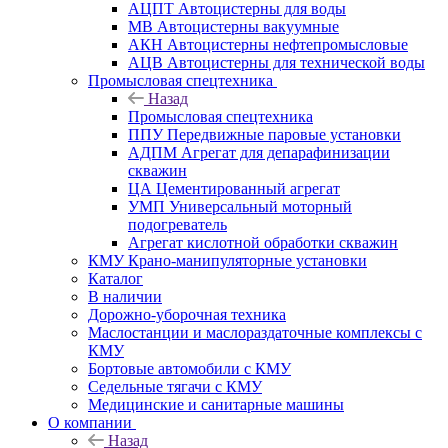
АЦПТ Автоцистерны для воды
МВ Автоцистерны вакуумные
АКН Автоцистерны нефтепромысловые
АЦВ Автоцистерны для технической воды
Промысловая спецтехника
Назад
Промысловая спецтехника
ППУ Передвижные паровые установки
АДПМ Агрегат для депарафинизации
скважин
ЦА Цементированный агрегат
УМП Универсальный моторный
подогреватель
Агрегат кислотной обработки скважин
КМУ Крано-манипуляторные установки
Каталог
В наличии
Дорожно-уборочная техника
Маслостанции и маслораздаточные комплексы с
КМУ
Бортовые автомобили с КМУ
Седельные тягачи с КМУ
Медицинские и санитарные машины
О компании
Назад