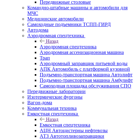
Передвижные столовые
Командно-штабные машины и автомобили для
МЧС
Медицинские автомобили
Самоходные подъемники ТСПП-ГИРД
Автодома
Аэродромная спецтехника
Назад
Аэродромная спецтехника
Аэродромная ассенизационная машина
Трап
Аэродромный заправщик питьевой воды
АПК Автомобиль с платформой кузовной
Подъемно-транспортная машина Автолифт
Подъемно-транспортная машина Амбулифт
Самоходная площадка обслуживания СПО
Передвижные лаборатории
Изотермические фургоны
Вагон-дома
Коммунальная техника
Емкостная спецтехника
Назад
Емкостная спецтехника
АЦН Автоцистерны нефтевозы
АТЗ Автотопливозаправщики