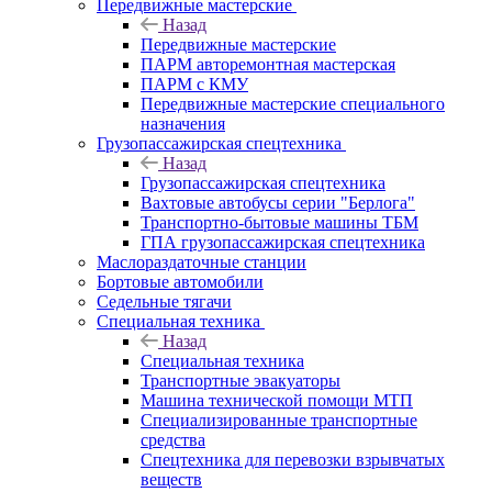
Передвижные мастерские
Назад
Передвижные мастерские
ПАРМ авторемонтная мастерская
ПАРМ с КМУ
Передвижные мастерские специального
назначения
Грузопассажирская спецтехника
Назад
Грузопассажирская спецтехника
Вахтовые автобусы серии "Берлога"
Транспортно-бытовые машины ТБМ
ГПА грузопассажирская спецтехника
Маслораздаточные станции
Бортовые автомобили
Седельные тягачи
Специальная техника
Назад
Специальная техника
Транспортные эвакуаторы
Машина технической помощи МТП
Специализированные транспортные
средства
Спецтехника для перевозки взрывчатых
веществ