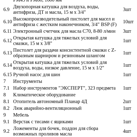
Двухопорная катушка для воздуха, воды,
6.9
3шт
антифриза, ДТ и масла, 15 м х 3/4"
Высокопроизводительный пистолет для масел и
6.10
10шт
антифриза с жестким наконечником, 3/4" BSP (F)
6.11
Электронный счетчик для масла С70, 8-80 л/мин
3шт
Открытая катушка для тяжелых условий для
6.12
1шт
смазки, 15 м х 3/8"
Пистолет для раздачи консистентной смазки с Z-
6.13
1шт
образным шарниром и резиновым шлангом
Открытая катушка для тяжелых условий для
6.14
1шт
воздуха, воды, низкое давление, 15 м х 1/2"
6.15
Ручной насос для шин
1шт
7
Инструменты
7.1
Набор инструментов "ЭКСПЕРТ", 323 предмета
1шт
8
Климатическое оборудование
8.1
Отопитель автономный Планар 4Д
2шт
8.2
Люк аварийно-вентиляционный
1шт
9
Мебель
9.1
Верстак с тисами с ящиками
1шт
Ложементы для бочек, поддон для сбора
9.2
4шт
возможных проливов масла