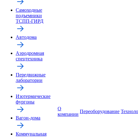
Самоходные
подъемники
ТСПП-ГИРД
Автодома
Аэродромная
спецтехника
Передвижные
лаборатории
Изотермические
фургоны
О
Переоборудование
Технол
компании
Вагон-дома
Коммунальная