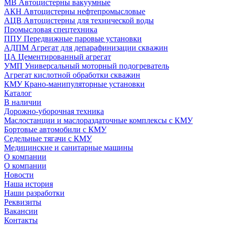
МВ Автоцистерны вакуумные
АКН Автоцистерны нефтепромысловые
АЦВ Автоцистерны для технической воды
Промысловая спецтехника
ППУ Передвижные паровые установки
АДПМ Агрегат для депарафинизации скважин
ЦА Цементированный агрегат
УМП Универсальный моторный подогреватель
Агрегат кислотной обработки скважин
КМУ Крано-манипуляторные установки
Каталог
В наличии
Дорожно-уборочная техника
Маслостанции и маслораздаточные комплексы с КМУ
Бортовые автомобили с КМУ
Седельные тягачи с КМУ
Медицинские и санитарные машины
О компании
О компании
Новости
Наша история
Наши разработки
Реквизиты
Вакансии
Контакты