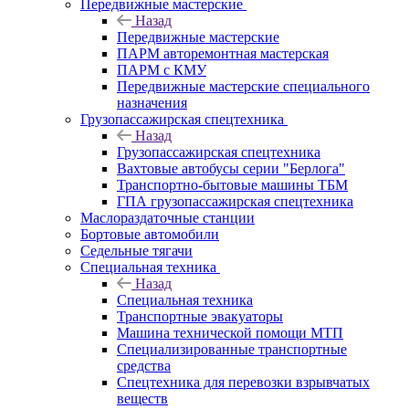
Передвижные мастерские
Назад
Передвижные мастерские
ПАРМ авторемонтная мастерская
ПАРМ с КМУ
Передвижные мастерские специального
назначения
Грузопассажирская спецтехника
Назад
Грузопассажирская спецтехника
Вахтовые автобусы серии "Берлога"
Транспортно-бытовые машины ТБМ
ГПА грузопассажирская спецтехника
Маслораздаточные станции
Бортовые автомобили
Седельные тягачи
Специальная техника
Назад
Специальная техника
Транспортные эвакуаторы
Машина технической помощи МТП
Специализированные транспортные
средства
Спецтехника для перевозки взрывчатых
веществ