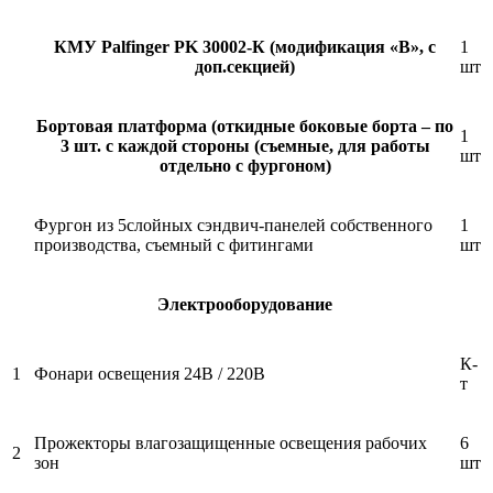
КМУ Palfinger PK 30002-К (модификация «B», с
1
доп.секцией)
шт
Бортовая платформа (откидные боковые борта – по
1
3 шт. с каждой стороны (съемные, для работы
шт
отдельно с фургоном)
Фургон из 5слойных сэндвич-панелей собственного
1
производства, съемный с фитингами
шт
Электрооборудование
К-
1
Фонари освещения 24В / 220В
т
Прожекторы влагозащищенные освещения рабочих
6
2
зон
шт