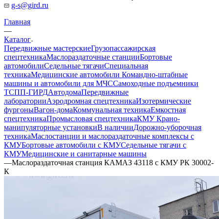
g-s@gird.ru
Главная
—
Каталог
Передвижные мастерские
Грузопассажирская
спецтехника
Маслораздаточные станции
Бортовые
автомобили
Седельные тягачи
Специальная
техника
Медицинские автомобили
Командно-штабные
машины и автомобили для МЧС
Самоходные подъемники
ТСПП-ГИРД
Автодома
Передвижные
лаборатории
Аэродромная спецтехника
Изотермические
фургоны
Вагон-дома
Коммунальная техника
Емкостная
спецтехника
Промысловая спецтехника
КМУ Крано-
манипуляторные установки
В наличии
Дорожно-уборочная
техника
Маслостанции и маслораздаточные комплексы с
КМУ
Бортовые автомобили с КМУ
Седельные тягачи с
КМУ
Медицинские и санитарные машины
—
Маслораздаточная станция КАМАЗ 43118 с КМУ РК 30002-
К