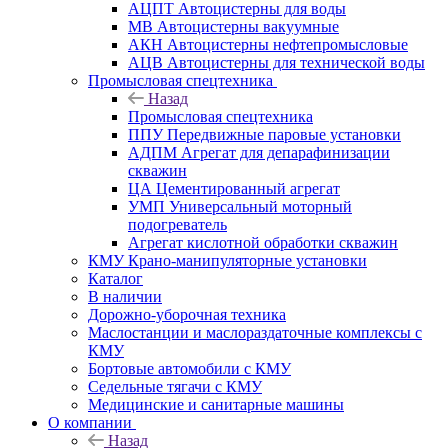
АЦПТ Автоцистерны для воды
МВ Автоцистерны вакуумные
АКН Автоцистерны нефтепромысловые
АЦВ Автоцистерны для технической воды
Промысловая спецтехника
Назад
Промысловая спецтехника
ППУ Передвижные паровые установки
АДПМ Агрегат для депарафинизации
скважин
ЦА Цементированный агрегат
УМП Универсальный моторный
подогреватель
Агрегат кислотной обработки скважин
КМУ Крано-манипуляторные установки
Каталог
В наличии
Дорожно-уборочная техника
Маслостанции и маслораздаточные комплексы с
КМУ
Бортовые автомобили с КМУ
Седельные тягачи с КМУ
Медицинские и санитарные машины
О компании
Назад