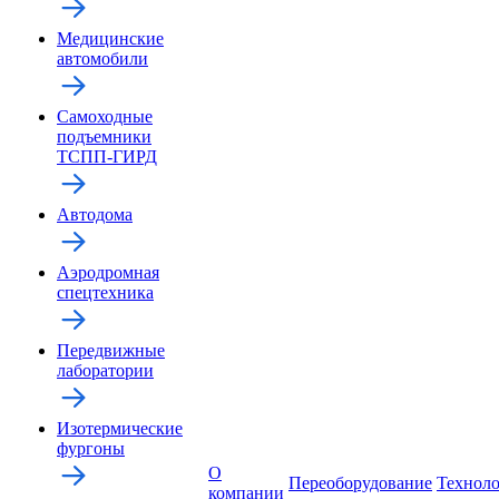
Медицинские
автомобили
Самоходные
подъемники
ТСПП-ГИРД
Автодома
Аэродромная
спецтехника
Передвижные
лаборатории
Изотермические
фургоны
О
Переоборудование
Технол
компании