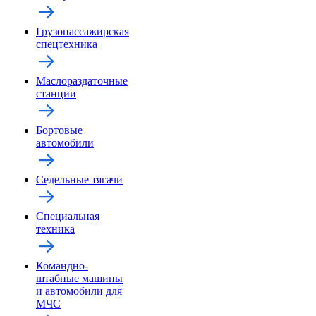
Грузопассажирская
спецтехника
Маслораздаточные
станции
Бортовые
автомобили
Седельные тягачи
Специальная
техника
Командно-
штабные машины
и автомобили для
МЧС