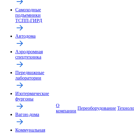
Самоходные
подъемники
ТСПП-ГИРД
Автодома
Аэродромная
спецтехника
Передвижные
лаборатории
Изотермические
фургоны
О
Переоборудование
Технол
компании
Вагон-дома
Коммунальная