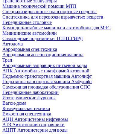
Транспортные эвакуаторы
Машина технической помощи МТП
Специализированные транспортные средства
Спецтехника для перевозки взрывчатых веществ
Передвижные столовые
Командно-штабные машины и автомобили для МЧС
Медицинские автомобили
Самоходные подъемники ТСПП-ГИРД
Автодома
Аэродромная спецтехника
Аэродромная ассенизационная машина
Трап
Аэродромный заправщик питьевой воды
АПК Автомобиль с платформой кузовной
Подъемно-транспортная машина Автолифт
Подъемно-транспортная машина Амбулифт
Самоходная площадка обслуживания СПО
Передвижные лаборатории
Изотермические фургоны
Вагон-дома
Коммунальная техника
Емкостная спецтехника
АЦН Автоцистерны нефтевозы
АТЗ Автотопливозаправщики
АЦПТ Автоцистерны для воды