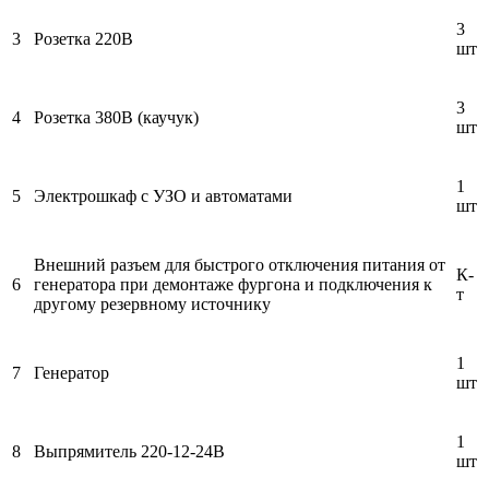
3
3
Розетка 220В
шт
3
4
Розетка 380В (каучук)
шт
1
5
Электрошкаф с УЗО и автоматами
шт
Внешний разъем для быстрого отключения питания от
К-
6
генератора при демонтаже фургона и подключения к
т
другому резервному источнику
1
7
Генератор
шт
1
8
Выпрямитель 220-12-24В
шт