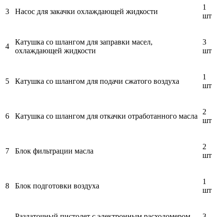
1
3
Насос для закачки охлаждающей жидкости
шт
Катушка со шлангом для заправки масел,
3
4
охлаждающей жидкости
шт
1
5
Катушка со шлангом для подачи сжатого воздуха
шт
2
6
Катушка со шлангом для откачки отработанного масла
шт
2
7
Блок фильтрации масла
шт
1
8
Блок подготовки воздуха
шт
Раздаточный пистолет с электронным расходомером
3