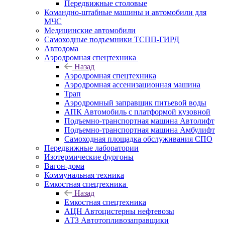
Передвижные столовые
Командно-штабные машины и автомобили для
МЧС
Медицинские автомобили
Самоходные подъемники ТСПП-ГИРД
Автодома
Аэродромная спецтехника
Назад
Аэродромная спецтехника
Аэродромная ассенизационная машина
Трап
Аэродромный заправщик питьевой воды
АПК Автомобиль с платформой кузовной
Подъемно-транспортная машина Автолифт
Подъемно-транспортная машина Амбулифт
Самоходная площадка обслуживания СПО
Передвижные лаборатории
Изотермические фургоны
Вагон-дома
Коммунальная техника
Емкостная спецтехника
Назад
Емкостная спецтехника
АЦН Автоцистерны нефтевозы
АТЗ Автотопливозаправщики