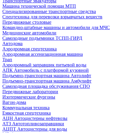
Транспортные эвакуаторы
Машина технической помощи МТП
Специализированные транспортные средства
Спецтехника для перевозки взрывчатых веществ
Передвижные столовые
Командно-штабные машины и автомобили для МЧС
Медицинские автомобили
Самоходные подъемники ТСПП-ГИРД
Автодома
Аэродромная спецтехника
Аэродромная ассенизационная машина
Трап
Аэродромный заправщик питьевой воды
АПК Автомобиль с платформой кузовной
Подъемно-транспортная машина Автолифт
Подъемно-транспортная машина Амбулифт
Самоходная площадка обслуживания СПО
Передвижные лаборатории
Изотермические фургоны
Вагон-дома
Коммунальная техника
Емкостная спецтехника
АЦН Автоцистерны нефтевозы
АТЗ Автотопливозаправщики
АЦПТ Автоцистерны для воды