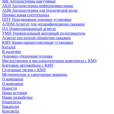
МВ Автоцистерны вакуумные
АКН Автоцистерны нефтепромысловые
АЦВ Автоцистерны для технической воды
Промысловая спецтехника
ППУ Передвижные паровые установки
АДПМ Агрегат для депарафинизации скважин
ЦА Цементированный агрегат
УМП Универсальный моторный подогреватель
Агрегат кислотной обработки скважин
КМУ Крано-манипуляторные установки
Каталог
В наличии
Дорожно-уборочная техника
Маслостанции и маслораздаточные комплексы с КМУ
Бортовые автомобили с КМУ
Седельные тягачи с КМУ
Медицинские и санитарные машины
О компании
О компании
Новости
Наша история
Наши разработки
Реквизиты
Вакансии
Контакты