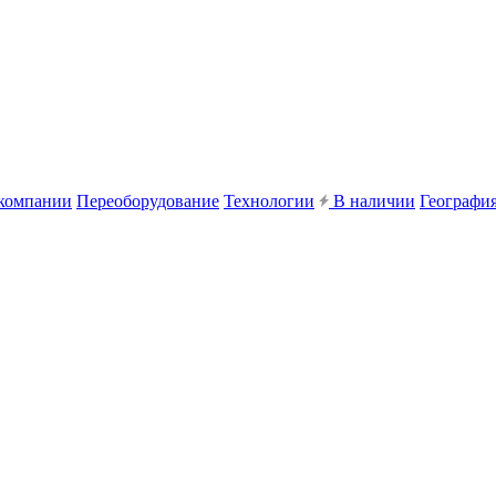
компании
Переоборудование
Технологии
В наличии
География