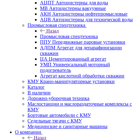
АЦПТ Автоцистерны для воды
МВ Автоцистерны вакуумные
АКН Автоцистерны нефтепромысловые
АЦВ Автоцистерны для технической воды
Промысловая спецтехника
Назад
Промысловая спецтехника
ППУ Передвижные паровые установки
АДПМ Агрегат для депарафинизации
скважин
ЦА Цементированный агрегат
УМП Универсальный моторный
подогреватель
Агрегат кислотной обработки скважин
КМУ Крано-манипуляторные установки
Каталог
В наличии
Дорожно-уборочная техника
Маслостанции и маслораздаточные комплексы с
КМУ
Бортовые автомобили с КМУ
Седельные тягачи с КМУ
Медицинские и санитарные машины
О компании
Назад