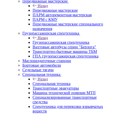
Передвижные мастерские
Назад
Передвижные мастерские
ПАРМ авторемонтная мастерская
ПАРМ с КМУ
Передвижные мастерские специального
назначения
Грузопассажирская спецтехника
Назад
Грузопассажирская спецтехника
Вахтовые автобусы серии "Берлога"
Транспортно-бытовые машины ТБМ
ГПА грузопассажирская спецтехника
Маслораздаточные станции
Бортовые автомобили
Седельные тягачи
Специальная техника
Назад
Специальная техника
Транспортные эвакуаторы
Машина технической помощи МТП
Специализированные транспортные
средства
Спецтехника для перевозки взрывчатых
веществ