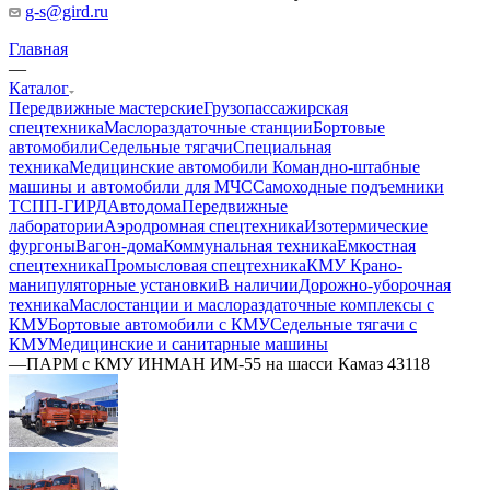
g-s@gird.ru
Главная
—
Каталог
Передвижные мастерские
Грузопассажирская
спецтехника
Маслораздаточные станции
Бортовые
автомобили
Седельные тягачи
Специальная
техника
Медицинские автомобили
Командно-штабные
машины и автомобили для МЧС
Самоходные подъемники
ТСПП-ГИРД
Автодома
Передвижные
лаборатории
Аэродромная спецтехника
Изотермические
фургоны
Вагон-дома
Коммунальная техника
Емкостная
спецтехника
Промысловая спецтехника
КМУ Крано-
манипуляторные установки
В наличии
Дорожно-уборочная
техника
Маслостанции и маслораздаточные комплексы с
КМУ
Бортовые автомобили с КМУ
Седельные тягачи с
КМУ
Медицинские и санитарные машины
—
ПАРМ с КМУ ИНМАН ИМ-55 на шасси Камаз 43118