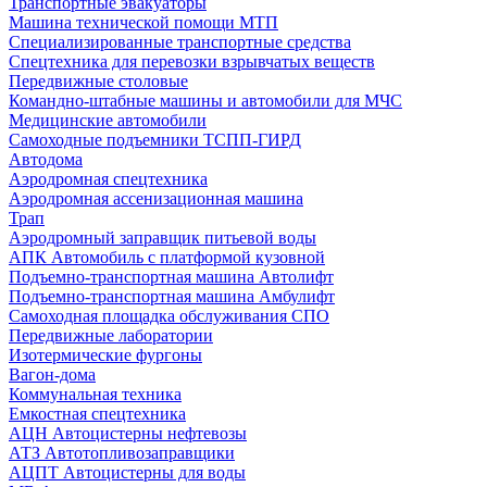
Транспортные эвакуаторы
Машина технической помощи МТП
Специализированные транспортные средства
Спецтехника для перевозки взрывчатых веществ
Передвижные столовые
Командно-штабные машины и автомобили для МЧС
Медицинские автомобили
Самоходные подъемники ТСПП-ГИРД
Автодома
Аэродромная спецтехника
Аэродромная ассенизационная машина
Трап
Аэродромный заправщик питьевой воды
АПК Автомобиль с платформой кузовной
Подъемно-транспортная машина Автолифт
Подъемно-транспортная машина Амбулифт
Самоходная площадка обслуживания СПО
Передвижные лаборатории
Изотермические фургоны
Вагон-дома
Коммунальная техника
Емкостная спецтехника
АЦН Автоцистерны нефтевозы
АТЗ Автотопливозаправщики
АЦПТ Автоцистерны для воды