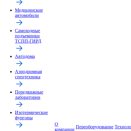
Медицинские
автомобили
Самоходные
подъемники
ТСПП-ГИРД
Автодома
Аэродромная
спецтехника
Передвижные
лаборатории
Изотермические
фургоны
О
Переоборудование
Технол
компании