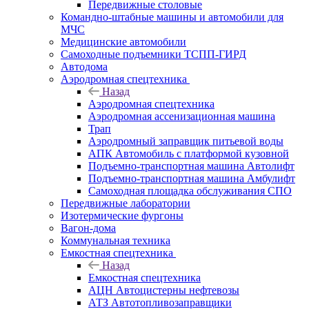
Передвижные столовые
Командно-штабные машины и автомобили для
МЧС
Медицинские автомобили
Самоходные подъемники ТСПП-ГИРД
Автодома
Аэродромная спецтехника
Назад
Аэродромная спецтехника
Аэродромная ассенизационная машина
Трап
Аэродромный заправщик питьевой воды
АПК Автомобиль с платформой кузовной
Подъемно-транспортная машина Автолифт
Подъемно-транспортная машина Амбулифт
Самоходная площадка обслуживания СПО
Передвижные лаборатории
Изотермические фургоны
Вагон-дома
Коммунальная техника
Емкостная спецтехника
Назад
Емкостная спецтехника
АЦН Автоцистерны нефтевозы
АТЗ Автотопливозаправщики