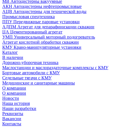
МВ Автоцистерны вакуумные
АКН Автоцистерны нефтепромысловые
АЦВ Автоцистерны для технической воды
Промысловая спецтехника
ППУ Передвижные паровые установки
АДПМ Агрегат для депарафинизации скважин
ЦА Цементированный агрегат
УМП Универсальный моторный подогреватель
Агрегат кислотной обработки скважин
КМУ Крано-манипуляторные установки
Каталог
В наличии
Дорожно-уборочная техника
Маслостанции и маслораздаточные комплексы с КМУ
Бортовые автомобили с КМУ
Седельные тягачи с КМУ
Медицинские и санитарные машины
О компании
О компании
Новости
Наша история
Наши разработки
Реквизиты
Вакансии
Контакты