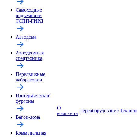
Самоходные
подъемники
ТСПП-ГИРД
Автодома
Аэродромная
спецтехника
Передвижные
лаборатории
Изотермические
фургоны
О
Переоборудование
Технол
компании
Вагон-дома
Коммунальная