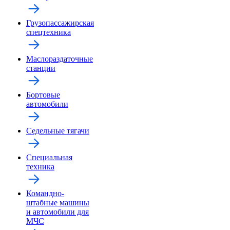
Грузопассажирская
спецтехника
Маслораздаточные
станции
Бортовые
автомобили
Седельные тягачи
Специальная
техника
Командно-
штабные машины
и автомобили для
МЧС