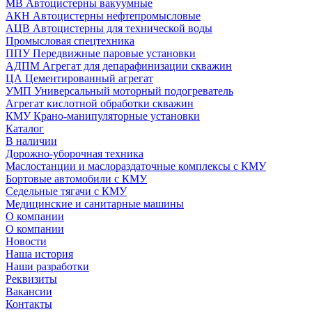
МВ Автоцистерны вакуумные
АКН Автоцистерны нефтепромысловые
АЦВ Автоцистерны для технической воды
Промысловая спецтехника
ППУ Передвижные паровые установки
АДПМ Агрегат для депарафинизации скважин
ЦА Цементированный агрегат
УМП Универсальный моторный подогреватель
Агрегат кислотной обработки скважин
КМУ Крано-манипуляторные установки
Каталог
В наличии
Дорожно-уборочная техника
Маслостанции и маслораздаточные комплексы с КМУ
Бортовые автомобили с КМУ
Седельные тягачи с КМУ
Медицинские и санитарные машины
О компании
О компании
Новости
Наша история
Наши разработки
Реквизиты
Вакансии
Контакты