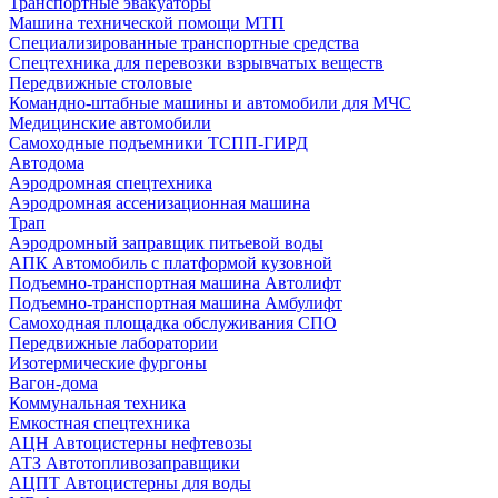
Транспортные эвакуаторы
Машина технической помощи МТП
Специализированные транспортные средства
Спецтехника для перевозки взрывчатых веществ
Передвижные столовые
Командно-штабные машины и автомобили для МЧС
Медицинские автомобили
Самоходные подъемники ТСПП-ГИРД
Автодома
Аэродромная спецтехника
Аэродромная ассенизационная машина
Трап
Аэродромный заправщик питьевой воды
АПК Автомобиль с платформой кузовной
Подъемно-транспортная машина Автолифт
Подъемно-транспортная машина Амбулифт
Самоходная площадка обслуживания СПО
Передвижные лаборатории
Изотермические фургоны
Вагон-дома
Коммунальная техника
Емкостная спецтехника
АЦН Автоцистерны нефтевозы
АТЗ Автотопливозаправщики
АЦПТ Автоцистерны для воды