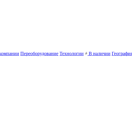
компании
Переоборудование
Технологии
В наличии
География