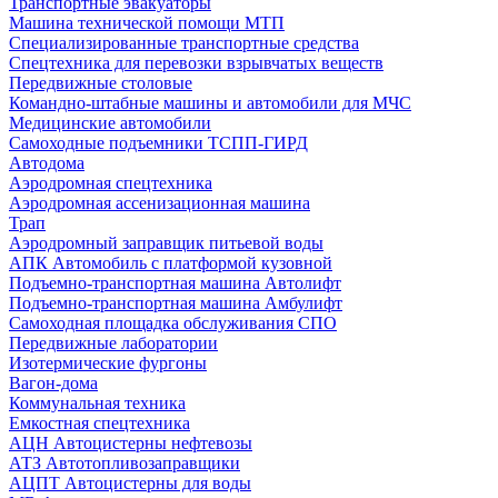
Транспортные эвакуаторы
Машина технической помощи МТП
Специализированные транспортные средства
Спецтехника для перевозки взрывчатых веществ
Передвижные столовые
Командно-штабные машины и автомобили для МЧС
Медицинские автомобили
Самоходные подъемники ТСПП-ГИРД
Автодома
Аэродромная спецтехника
Аэродромная ассенизационная машина
Трап
Аэродромный заправщик питьевой воды
АПК Автомобиль с платформой кузовной
Подъемно-транспортная машина Автолифт
Подъемно-транспортная машина Амбулифт
Самоходная площадка обслуживания СПО
Передвижные лаборатории
Изотермические фургоны
Вагон-дома
Коммунальная техника
Емкостная спецтехника
АЦН Автоцистерны нефтевозы
АТЗ Автотопливозаправщики
АЦПТ Автоцистерны для воды