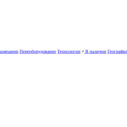
компании
Переоборудование
Технологии
В наличии
География