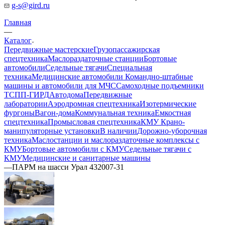
g-s@gird.ru
Главная
—
Каталог
Передвижные мастерские
Грузопассажирская
спецтехника
Маслораздаточные станции
Бортовые
автомобили
Седельные тягачи
Специальная
техника
Медицинские автомобили
Командно-штабные
машины и автомобили для МЧС
Самоходные подъемники
ТСПП-ГИРД
Автодома
Передвижные
лаборатории
Аэродромная спецтехника
Изотермические
фургоны
Вагон-дома
Коммунальная техника
Емкостная
спецтехника
Промысловая спецтехника
КМУ Крано-
манипуляторные установки
В наличии
Дорожно-уборочная
техника
Маслостанции и маслораздаточные комплексы с
КМУ
Бортовые автомобили с КМУ
Седельные тягачи с
КМУ
Медицинские и санитарные машины
—
ПАРМ на шасси Урал 432007-31