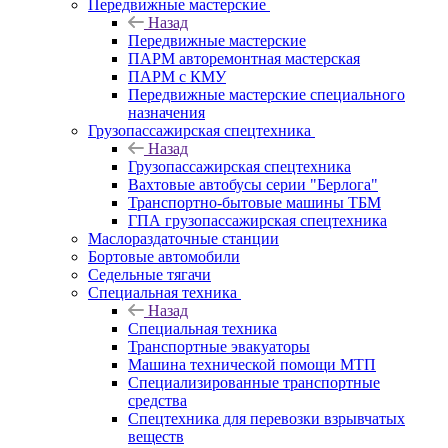
Передвижные мастерские
Назад
Передвижные мастерские
ПАРМ авторемонтная мастерская
ПАРМ с КМУ
Передвижные мастерские специального
назначения
Грузопассажирская спецтехника
Назад
Грузопассажирская спецтехника
Вахтовые автобусы серии "Берлога"
Транспортно-бытовые машины ТБМ
ГПА грузопассажирская спецтехника
Маслораздаточные станции
Бортовые автомобили
Седельные тягачи
Специальная техника
Назад
Специальная техника
Транспортные эвакуаторы
Машина технической помощи МТП
Специализированные транспортные
средства
Спецтехника для перевозки взрывчатых
веществ