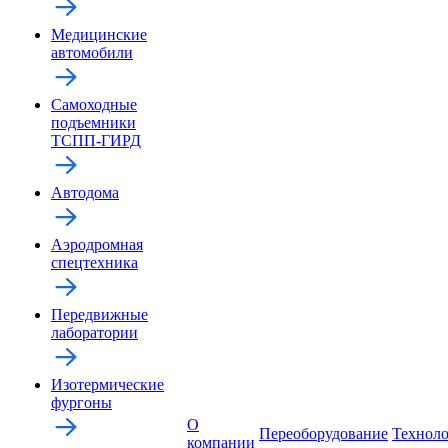
Медицинские
автомобили
Самоходные
подъемники
ТСПП-ГИРД
Автодома
Аэродромная
спецтехника
Передвижные
лаборатории
Изотермические
фургоны
О
Переоборудование
Технол
компании