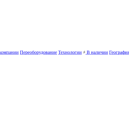
компании
Переоборудование
Технологии
В наличии
География