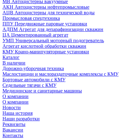
МВ Автоцистерны вакуумные
АКН Автоцистерны нефтепромысловые
АЦВ Автоцистерны для технической воды
Промысловая спецтехника
ППУ Передвижные паровые установки
АДПМ Агрегат для депарафинизации скважин
ЦА Цементированный агрегат
УМП Универсальный моторный подогреватель
Агрегат кислотной обработки скважин
КМУ Крано-манипуляторные установки
Каталог
В наличии
Дорожно-уборочная техника
Маслостанции и маслораздаточные комплексы с КМУ
Бортовые автомобили с КМУ
Седельные тягачи с КМУ
Медицинские и санитарные машины
О компании
О компании
Новости
Наша история
Наши разработки
Реквизиты
Вакансии
Контакты