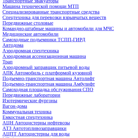
Транспортные эвакуаторы
Машина технической помощи МТП
Специализированные транспортные средства
Спецтехника для перевозки взрывчатых веществ
Передвижные столовые
Командно-штабные машины и автомобили для МЧС
Медицинские автомобили
Самоходные подъемники ТСПП-ГИРД
Автодома
Аэродромная спецтехника
Аэродромная ассенизационная машина
Трап
Аэродромный заправщик питьевой воды
АПК Автомобиль с платформой кузовной
Подъемно-транспортная машина Автолифт
Подъемно-транспортная машина Амбулифт
Самоходная площадка обслуживания СПО
Передвижные лаборатории
Изотермические фургоны
Вагон-дома
Коммунальная техника
Емкостная спецтехника
АЦН Автоцистерны нефтевозы
АТЗ Автотопливозаправщики
АЦПТ Автоцистерны для воды