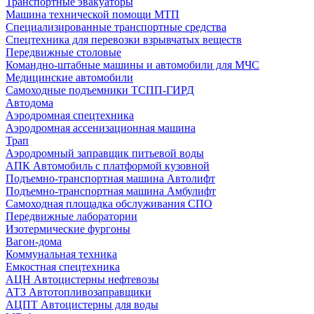
Транспортные эвакуаторы
Машина технической помощи МТП
Специализированные транспортные средства
Спецтехника для перевозки взрывчатых веществ
Передвижные столовые
Командно-штабные машины и автомобили для МЧС
Медицинские автомобили
Самоходные подъемники ТСПП-ГИРД
Автодома
Аэродромная спецтехника
Аэродромная ассенизационная машина
Трап
Аэродромный заправщик питьевой воды
АПК Автомобиль с платформой кузовной
Подъемно-транспортная машина Автолифт
Подъемно-транспортная машина Амбулифт
Самоходная площадка обслуживания СПО
Передвижные лаборатории
Изотермические фургоны
Вагон-дома
Коммунальная техника
Емкостная спецтехника
АЦН Автоцистерны нефтевозы
АТЗ Автотопливозаправщики
АЦПТ Автоцистерны для воды