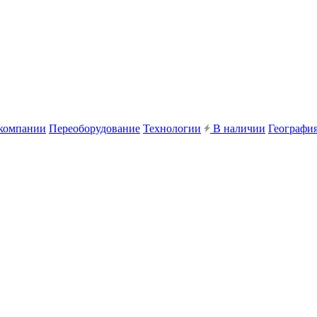
компании
Переоборудование
Технологии
В наличии
География