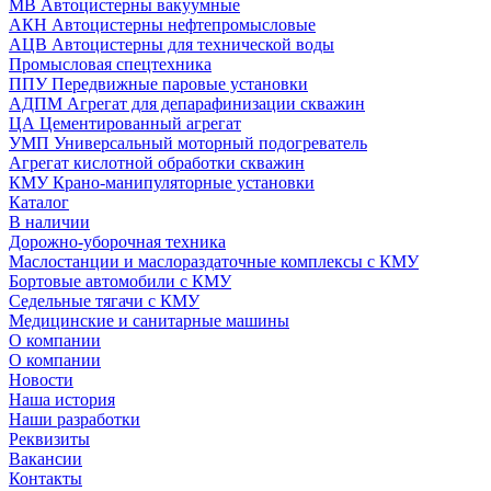
МВ Автоцистерны вакуумные
АКН Автоцистерны нефтепромысловые
АЦВ Автоцистерны для технической воды
Промысловая спецтехника
ППУ Передвижные паровые установки
АДПМ Агрегат для депарафинизации скважин
ЦА Цементированный агрегат
УМП Универсальный моторный подогреватель
Агрегат кислотной обработки скважин
КМУ Крано-манипуляторные установки
Каталог
В наличии
Дорожно-уборочная техника
Маслостанции и маслораздаточные комплексы с КМУ
Бортовые автомобили с КМУ
Седельные тягачи с КМУ
Медицинские и санитарные машины
О компании
О компании
Новости
Наша история
Наши разработки
Реквизиты
Вакансии
Контакты