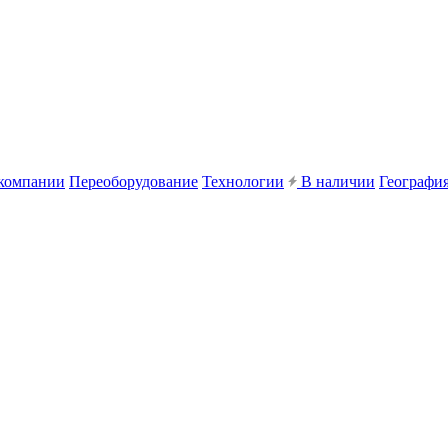
компании
Переоборудование
Технологии
В наличии
География