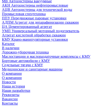
МВ Автоцистерны вакуумные
АКН Автоцистерны нефтепромысловые
АЦВ Автоцистерны для технической воды
Промысловая спецтехника
ППУ Передвижные паровые установки
АДПМ Агрегат для депарафинизации скважин
ЦА Цементированный агрегат
УМП Универсальный моторный подогреватель
Агрегат кислотной обработки скважин
КМУ Крано-манипуляторные установки
Каталог
В наличии
Дорожно-уборочная техника
Маслостанции и маслораздаточные комплексы с КМУ
Бортовые автомобили с КМУ
Седельные тягачи с КМУ
Медицинские и санитарные машины
О компании
О компании
Новости
Наша история
Наши разработки
Реквизиты
Вакансии
Контакты