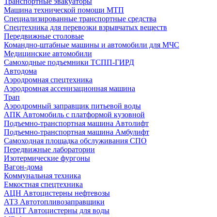
Транспортные эвакуаторы
Машина технической помощи МТП
Специализированные транспортные средства
Спецтехника для перевозки взрывчатых веществ
Передвижные столовые
Командно-штабные машины и автомобили для МЧС
Медицинские автомобили
Самоходные подъемники ТСПП-ГИРД
Автодома
Аэродромная спецтехника
Аэродромная ассенизационная машина
Трап
Аэродромный заправщик питьевой воды
АПК Автомобиль с платформой кузовной
Подъемно-транспортная машина Автолифт
Подъемно-транспортная машина Амбулифт
Самоходная площадка обслуживания СПО
Передвижные лаборатории
Изотермические фургоны
Вагон-дома
Коммунальная техника
Емкостная спецтехника
АЦН Автоцистерны нефтевозы
АТЗ Автотопливозаправщики
АЦПТ Автоцистерны для воды