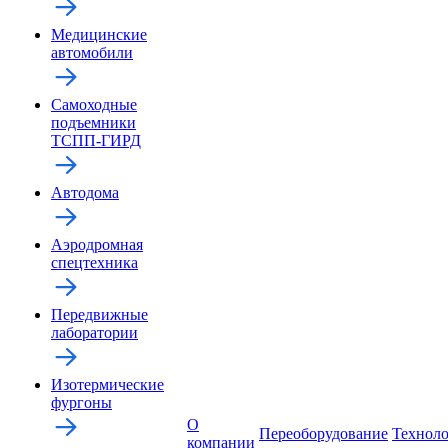
Медицинские
автомобили
Самоходные
подъемники
ТСПП-ГИРД
Автодома
Аэродромная
спецтехника
Передвижные
лаборатории
Изотермические
фургоны
О
Переоборудование
Технол
компании