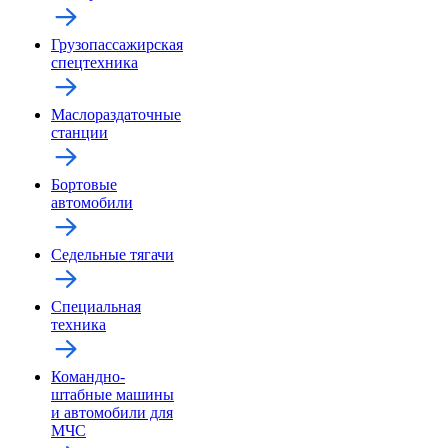
Грузопассажирская
спецтехника
Маслораздаточные
станции
Бортовые
автомобили
Седельные тягачи
Специальная
техника
Командно-
штабные машины
и автомобили для
МЧС