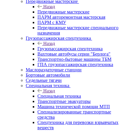
Передвижные мастерские
Назад
Передвижные мастерские
ПАРМ авторемонтная мастерская
ПАРМ с КМУ
Передвижные мастерские специального
назначения
Грузопассажирская спецтехника
Назад
Грузопассажирская спецтехника
Вахтовые автобусы серии "Берлога"
Транспортно-бытовые машины ТБМ
ГПА грузопассажирская спецтехника
Маслораздаточные станции
Бортовые автомобили
Седельные тягачи
Специальная техника
Назад
Специальная техника
Транспортные эвакуаторы
Машина технической помощи МТП
Специализированные транспортные
средства
Спецтехника для перевозки взрывчатых
веществ