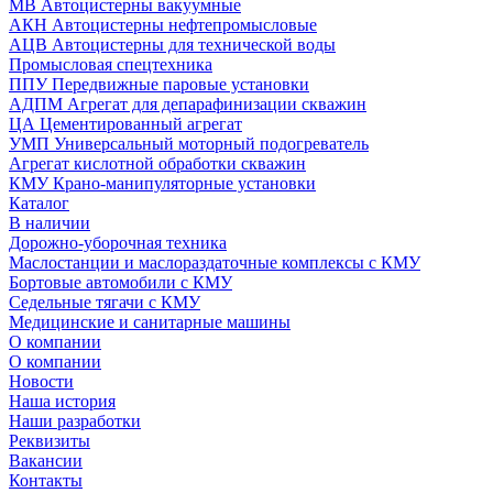
МВ Автоцистерны вакуумные
АКН Автоцистерны нефтепромысловые
АЦВ Автоцистерны для технической воды
Промысловая спецтехника
ППУ Передвижные паровые установки
АДПМ Агрегат для депарафинизации скважин
ЦА Цементированный агрегат
УМП Универсальный моторный подогреватель
Агрегат кислотной обработки скважин
КМУ Крано-манипуляторные установки
Каталог
В наличии
Дорожно-уборочная техника
Маслостанции и маслораздаточные комплексы с КМУ
Бортовые автомобили с КМУ
Седельные тягачи с КМУ
Медицинские и санитарные машины
О компании
О компании
Новости
Наша история
Наши разработки
Реквизиты
Вакансии
Контакты