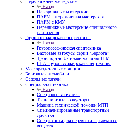
Передвижные мастерские
Назад
Передвижные мастерские
ПАРМ авторемонтная мастерская
ПАРМ с КМУ
Передвижные мастерские специального
назначения
Грузопассажирская спецтехника
Назад
Грузопассажирская спецтехника
Вахтовые автобусы серии "Берлога"
Транспортно-бытовые машины ТБМ
ГПА грузопассажирская спецтехника
Маслораздаточные станции
Бортовые автомобили
Седельные тягачи
Специальная техника
Назад
Специальная техника
Транспортные эвакуаторы
Машина технической помощи МТП
Специализированные транспортные
средства
Спецтехника для перевозки взрывчатых
веществ