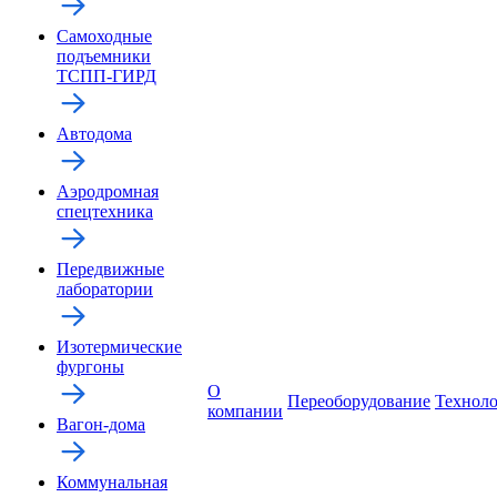
Самоходные
подъемники
ТСПП-ГИРД
Автодома
Аэродромная
спецтехника
Передвижные
лаборатории
Изотермические
фургоны
О
Переоборудование
Технол
компании
Вагон-дома
Коммунальная