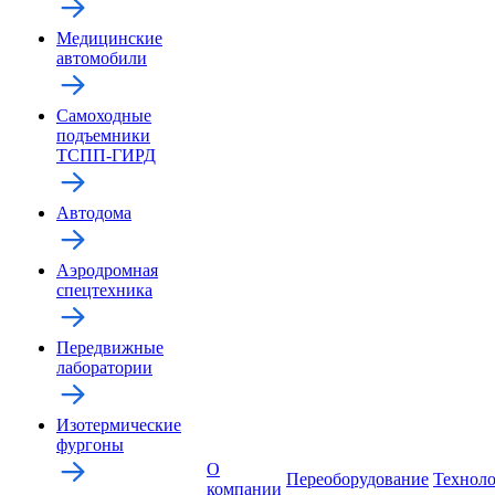
Медицинские
автомобили
Самоходные
подъемники
ТСПП-ГИРД
Автодома
Аэродромная
спецтехника
Передвижные
лаборатории
Изотермические
фургоны
О
Переоборудование
Технол
компании