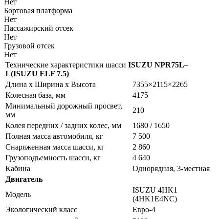
Нет
Бортовая платформа
Нет
Пассажирский отсек
Нет
Грузовой отсек
Нет
Технические характеристики шасси
ISUZU NPR75L–
L
(
ISUZU ELF 7.5)
Длина х Ширина х Высота
7355×2115×2265
Колесная база, мм
4175
Минимальный дорожный просвет,
210
мм
Колея передних / задних колес, мм
1680 / 1650
Полная масса автомобиля, кг
7 500
Снаряженная масса шасси, кг
2 860
Грузоподъемность шасси, кг
4 640
Кабина
Однорядная, 3-местная
Двигатель
ISUZU 4HK1
Модель
(4HK1E4NC)
Экологический класс
Евро-4