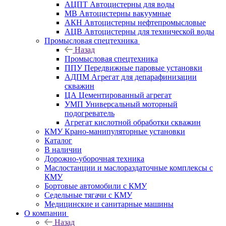
АЦПТ Автоцистерны для воды
МВ Автоцистерны вакуумные
АКН Автоцистерны нефтепромысловые
АЦВ Автоцистерны для технической воды
Промысловая спецтехника
Назад
Промысловая спецтехника
ППУ Передвижные паровые установки
АДПМ Агрегат для депарафинизации
скважин
ЦА Цементированный агрегат
УМП Универсальный моторный
подогреватель
Агрегат кислотной обработки скважин
КМУ Крано-манипуляторные установки
Каталог
В наличии
Дорожно-уборочная техника
Маслостанции и маслораздаточные комплексы с
КМУ
Бортовые автомобили с КМУ
Седельные тягачи с КМУ
Медицинские и санитарные машины
О компании
Назад