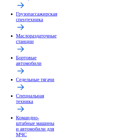
Грузопассажирская
спецтехника
Маслораздаточные
станции
Бортовые
автомобили
Седельные тягачи
Специальная
техника
Командно-
штабные машины
и автомобили для
МЧС