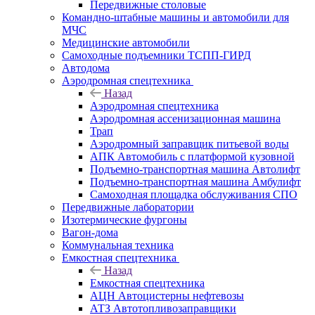
Передвижные столовые
Командно-штабные машины и автомобили для
МЧС
Медицинские автомобили
Самоходные подъемники ТСПП-ГИРД
Автодома
Аэродромная спецтехника
Назад
Аэродромная спецтехника
Аэродромная ассенизационная машина
Трап
Аэродромный заправщик питьевой воды
АПК Автомобиль с платформой кузовной
Подъемно-транспортная машина Автолифт
Подъемно-транспортная машина Амбулифт
Самоходная площадка обслуживания СПО
Передвижные лаборатории
Изотермические фургоны
Вагон-дома
Коммунальная техника
Емкостная спецтехника
Назад
Емкостная спецтехника
АЦН Автоцистерны нефтевозы
АТЗ Автотопливозаправщики