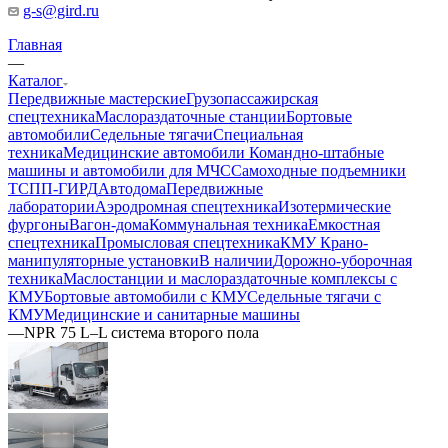
g-s@gird.ru
Главная
—
Каталог
Передвижные мастерские
Грузопассажирская
спецтехника
Маслораздаточные станции
Бортовые
автомобили
Седельные тягачи
Специальная
техника
Медицинские автомобили
Командно-штабные
машины и автомобили для МЧС
Самоходные подъемники
ТСПП-ГИРД
Автодома
Передвижные
лаборатории
Аэродромная спецтехника
Изотермические
фургоны
Вагон-дома
Коммунальная техника
Емкостная
спецтехника
Промысловая спецтехника
КМУ Крано-
манипуляторные установки
В наличии
Дорожно-уборочная
техника
Маслостанции и маслораздаточные комплексы с
КМУ
Бортовые автомобили с КМУ
Седельные тягачи с
КМУ
Медицинские и санитарные машины
—
NPR 75 L–L система второго пола