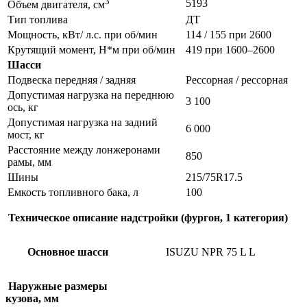
3
5193
Объем двигателя, см
Тип топлива
ДТ
Мощность, кВт/ л.с. при об/мин
114 / 155 при 2600
Крутящий момент, Н*м при об/мин
419 при 1600–2600
Шасси
Подвеска передняя / задняя
Рессорная / рессорная
Допустимая нагрузка на переднюю
3 100
ось, кг
Допустимая нагрузка на задний
6 000
мост, кг
Расстояние между лонжеронами
850
рамы, мм
Шины
215/75R17.5
Емкость топливного бака, л
100
Техническое описание надстройки (фургон, 1 категория)
Основное шасси
ISUZU NPR 75 L L
Наружные размеры
кузова, мм