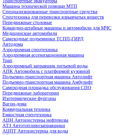
Транспортные эвакуаторы
Машина технической помощи МТП
Специализированные транспортные средства
Спецтехника для перевозки взрывчатых веществ
Передвижные столовые
Командно-штабные машины и автомобили для МЧС
Медицинские автомобили
Самоходные подъемники ТСПП-ГИРД
Автодома
Аэродромная спецтехника
Аэродромная ассенизационная машина
Трап
Аэродромный заправщик питьевой воды
АПК Автомобиль с платформой кузовной
Подъемно-транспортная машина Автолифт
Подъемно-транспортная машина Амбулифт
Самоходная площадка обслуживания СПО
Передвижные лаборатории
Изотермические фургоны
Вагон-дома
Коммунальная техника
Емкостная спецтехника
АЦН Автоцистерны нефтевозы
АТЗ Автотопливозаправщики
АЦПТ Автоцистерны для воды