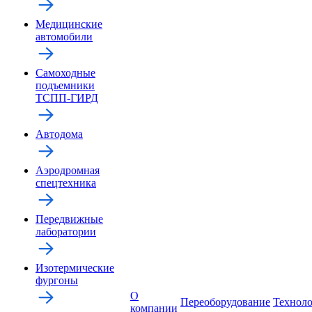
Медицинские
автомобили
Самоходные
подъемники
ТСПП-ГИРД
Автодома
Аэродромная
спецтехника
Передвижные
лаборатории
Изотермические
фургоны
О
Переоборудование
Технол
компании