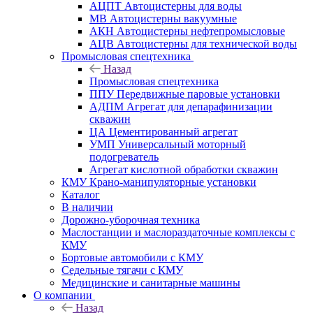
АЦПТ Автоцистерны для воды
МВ Автоцистерны вакуумные
АКН Автоцистерны нефтепромысловые
АЦВ Автоцистерны для технической воды
Промысловая спецтехника
Назад
Промысловая спецтехника
ППУ Передвижные паровые установки
АДПМ Агрегат для депарафинизации
скважин
ЦА Цементированный агрегат
УМП Универсальный моторный
подогреватель
Агрегат кислотной обработки скважин
КМУ Крано-манипуляторные установки
Каталог
В наличии
Дорожно-уборочная техника
Маслостанции и маслораздаточные комплексы с
КМУ
Бортовые автомобили с КМУ
Седельные тягачи с КМУ
Медицинские и санитарные машины
О компании
Назад