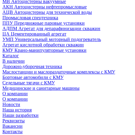
МВ Автоцистерны вакуумные
АКН Автоцистерны нефтепромысловые
АЦВ Автоцистерны для технической воды
Промысловая спецтехника
ППУ Передвижные паровые установки
АДПМ Агрегат для депарафинизации скважин
ЦА Цементированный агрегат
УМП Универсальный моторный подогреватель
Агрегат кислотной обработки скважин
КМУ Крано-манипуляторные установки
Каталог
В наличии
Дорожно-уборочная техника
Маслостанции и маслораздаточные комплексы с КМУ
Бортовые автомобили с КМУ
Седельные тягачи с КМУ
Медицинские и санитарные машины
О компании
О компании
Новости
Наша история
Наши разработки
Реквизиты
Вакансии
Контакты