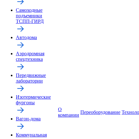
Самоходные
подъемники
ТСПП-ГИРД
Автодома
Аэродромная
спецтехника
Передвижные
лаборатории
Изотермические
фургоны
О
Переоборудование
Технол
компании
Вагон-дома
Коммунальная