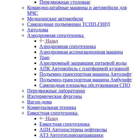
Передвижные столовые
Командно-штабные машины и автомобили для
МЧС
Медицинские автомобили
Самоходные подъемники ТСПП-ГИРД
Автодома
Аэродромная спецтехника
Назад
Аэродромная спецтехника
Аэродромная ассенизационная машина
Трап
Аэродромный заправщик питьевой воды
АПК Автомобиль с платформой кузовной
Подъемно-транспортная машина Автолифт
Подъемно-транспортная машина Амбулифт
Самоходная площадка обслуживания СПО
Передвижные лаборатории
Изотермические фургоны
Вагон-дома
Коммунальная техника
Емкостная спецтехника
Назад
Емкостная спецтехника
АЦН Автоцистерны нефтевозы
АТЗ Автотопливозаправщики