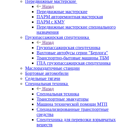
Передвижные мастерские
Назад
Передвижные мастерские
ПАРМ авторемонтная мастерская
ПАРМ с КМУ
Передвижные мастерские специального
назначения
Грузопассажирская спецтехника
Назад
Грузопассажирская спецтехника
Вахтовые автобусы серии "Берлога"
Транспортно-бытовые машины ТБМ
ГПА грузопассажирская спецтехника
Маслораздаточные станции
Бортовые автомобили
Седельные тягачи
Специальная техника
Назад
Специальная техника
Транспортные эвакуаторы
Машина технической помощи МТП
Специализированные транспортные
средства
Спецтехника для перевозки взрывчатых
веществ