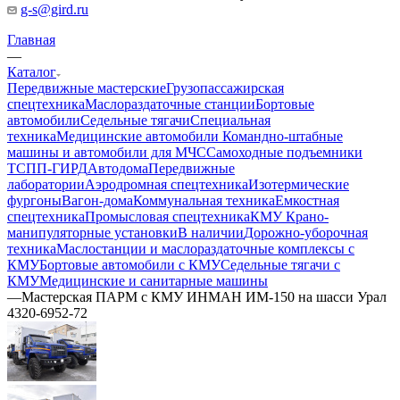
g-s@gird.ru
Главная
—
Каталог
Передвижные мастерские
Грузопассажирская
спецтехника
Маслораздаточные станции
Бортовые
автомобили
Седельные тягачи
Специальная
техника
Медицинские автомобили
Командно-штабные
машины и автомобили для МЧС
Самоходные подъемники
ТСПП-ГИРД
Автодома
Передвижные
лаборатории
Аэродромная спецтехника
Изотермические
фургоны
Вагон-дома
Коммунальная техника
Емкостная
спецтехника
Промысловая спецтехника
КМУ Крано-
манипуляторные установки
В наличии
Дорожно-уборочная
техника
Маслостанции и маслораздаточные комплексы с
КМУ
Бортовые автомобили с КМУ
Седельные тягачи с
КМУ
Медицинские и санитарные машины
—
Мастерская ПАРМ с КМУ ИНМАН ИМ-150 на шасси Урал
4320-6952-72