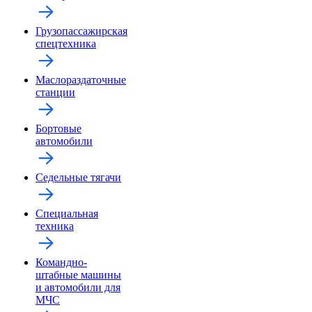
Грузопассажирская
спецтехника
Маслораздаточные
станции
Бортовые
автомобили
Седельные тягачи
Специальная
техника
Командно-
штабные машины
и автомобили для
МЧС