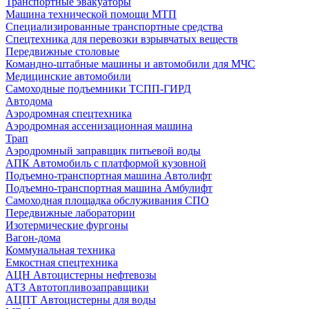
Транспортные эвакуаторы
Машина технической помощи МТП
Специализированные транспортные средства
Спецтехника для перевозки взрывчатых веществ
Передвижные столовые
Командно-штабные машины и автомобили для МЧС
Медицинские автомобили
Самоходные подъемники ТСПП-ГИРД
Автодома
Аэродромная спецтехника
Аэродромная ассенизационная машина
Трап
Аэродромный заправщик питьевой воды
АПК Автомобиль с платформой кузовной
Подъемно-транспортная машина Автолифт
Подъемно-транспортная машина Амбулифт
Самоходная площадка обслуживания СПО
Передвижные лаборатории
Изотермические фургоны
Вагон-дома
Коммунальная техника
Емкостная спецтехника
АЦН Автоцистерны нефтевозы
АТЗ Автотопливозаправщики
АЦПТ Автоцистерны для воды